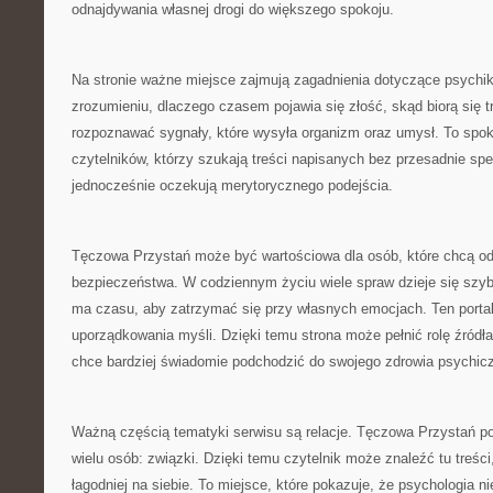
odnajdywania własnej drogi do większego spokoju.
Na stronie ważne miejsce zajmują zagadnienia dotyczące psychi
zrozumieniu, dlaczego czasem pojawia się złość, skąd biorą się tr
rozpoznawać sygnały, które wysyła organizm oraz umysł. To spok
czytelników, którzy szukają treści napisanych bez przesadnie spe
jednocześnie oczekują merytorycznego podejścia.
Tęczowa Przystań może być wartościowa dla osób, które chcą o
bezpieczeństwa. W codziennym życiu wiele spraw dzieje się szyb
ma czasu, aby zatrzymać się przy własnych emocjach. Ten porta
uporządkowania myśli. Dzięki temu strona może pełnić rolę źródła 
chce bardziej świadomie podchodzić do swojego zdrowia psychic
Ważną częścią tematyki serwisu są relacje. Tęczowa Przystań po
wielu osób: związki. Dzięki temu czytelnik może znaleźć tu treśc
łagodniej na siebie. To miejsce, które pokazuje, że psychologia ni