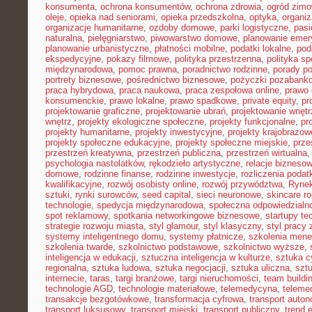
konsumenta
,
ochrona konsumentów
,
ochrona zdrowia
,
ogród zim
oleje
,
opieka nad seniorami
,
opieka przedszkolna
,
optyka
,
organi
organizacje humanitarne
,
ozdoby domowe
,
parki logistyczne
,
pasi
naturalna
,
pielęgniarstwo
,
piwowarstwo domowe
,
planowanie emer
planowanie urbanistyczne
,
płatności mobilne
,
podatki lokalne
,
pod
ekspedycyjne
,
pokazy filmowe
,
polityka przestrzenna
,
polityka s
międzynarodowa
,
pomoc prawna
,
poradnictwo rodzinne
,
porady p
portrety biznesowe
,
pośrednictwo biznesowe
,
pożyczki pozabank
praca hybrydowa
,
praca naukowa
,
praca zespołowa online
,
prawo 
konsumenckie
,
prawo lokalne
,
prawo spadkowe
,
private equity
,
pr
projektowanie graficzne
,
projektowanie ubrań
,
projektowanie wnętr
wnętrz
,
projekty ekologiczne społeczne
,
projekty funkcjonalne
,
pr
projekty humanitarne
,
projekty inwestycyjne
,
projekty krajobrazow
projekty społeczne edukacyjne
,
projekty społeczne miejskie
,
prze
przestrzeń kreatywna
,
przestrzeń publiczna
,
przestrzeń wirtualna
psychologia nastolatków
,
rękodzieło artystyczne
,
relacje bizneso
domowe
,
rodzinne finanse
,
rodzinne inwestycje
,
rozliczenia poda
kwalifikacyjne
,
rozwój osobisty online
,
rozwój przywództwa
,
Rynek
sztuki
,
rynki surowców
,
seed capital
,
sieci neuronowe
,
skincare ro
technologie
,
spedycja międzynarodowa
,
społeczna odpowiedzialn
spot reklamowy
,
spotkania networkingowe biznesowe
,
startupy te
strategie rozwoju miasta
,
styl glamour
,
styl klasyczny
,
styl pracy 
systemy inteligentnego domu
,
systemy płatnicze
,
szkolenia mene
szkolenia twarde
,
szkolnictwo podstawowe
,
szkolnictwo wyższe
,
inteligencja w edukacji
,
sztuczna inteligencja w kulturze
,
sztuka c
regionalna
,
sztuka ludowa
,
sztuka negocjacji
,
sztuka uliczna
,
szt
internecie
,
taras
,
targi branżowe
,
targi nieruchomości
,
team buildi
technologie AGD
,
technologie materiałowe
,
telemedycyna
,
teleme
transakcje bezgotówkowe
,
transformacja cyfrowa
,
transport auto
transport luksusowy
,
transport miejski
,
transport publiczny
,
trend 