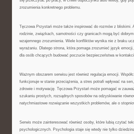
się przeczytać po pracy, w chwili odpoczynku albo wtedy, gdy poj
zrozumienia konkretnego problemu.
Tęczowa Przystań może także inspirować do rozmów z bliskimi. 
rodzinie, związkach, samotności czy granicach mogą być dobrym
wzajemnego zrozumienia. Wiele konfliktów wynika nie z braku uczu
wyrażaniu. Dlatego strona, która pomaga zrozumieć język emocji
dla osób chcących budować poczucie bezpieczeństwa w kontakci
Ważnym obszarem serwisu jest również regulacja emocji. Współc
funkcjonuje w stanie przeciążenia, a stres potrafi wpływać na sen,
zdrowie i motywację. Tęczowa Przystań może pomagać w zauważa
szukaniu prostych, rozsądnych sposobów na odzyskiwanie równow
natychmiastowe rozwiązanie wszystkich problemów, ale o stopniow
Serwis może zainteresować również osoby, które lubią czytać t
psychologicznych. Psychologia staje się wtedy nie tylko dziedzin