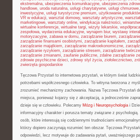
ekstremalna
,
ubezpieczenia komunikacyjne
,
ubezpieczenia zdrow
handlowe
,
uroda naturalna
,
usługi charytatywne
,
usługi chmurowe
inwestycyjne
,
usługi turystyczne premium
,
użytkowanie produktó
VR w edukacji
,
warsztat domowy
,
warsztaty artystyczne
,
warsztat
marketingowe
,
warsztaty online
,
windykacja należności
,
winiarstw
wirtualne konferencje
,
wirtualne targi
,
wizyty lekarskie
,
współpraca
zespołowa
,
wydarzenia edukacyjne
,
wynajem biur
,
wystawy inter
motoryzacyjne
,
zabawa w domu
,
zarządzanie biurem
,
zarządzan
zarządzanie finansami osobistymi
,
zarządzanie kapitałem
,
zarząd
zarządzanie majątkiem
,
zarządzanie makroekonomiczne
,
zarządz
zarządzanie ryzykiem
,
zarządzanie stresem
,
zarządzanie twórcze
zarządzanie zmianami
,
zaufanie publiczne
,
zdalne zarządzanie z
zdrowie psychiczne dzieci
,
zdrowy styl życia
,
ziołolecznictwo
,
zr
zwierzęta gospodarskie
Tęczowa Przystań to internetowa przystań, w którym świat ludzki
potrzebami współczesnego człowieka. To witryna tworzona z myśl
zrozumieć mechanizmy zachowania. Nazwa Tęczowa Przystań do
miejsca, ponieważ kojarzy się z akceptacją, a jednocześnie zapra
dzieje się w człowieku. Polecamy
Mózg i Neuropsychologia
i Dzi
informacyjny charakter i porusza tematy związane z psychologią. 
osób, które interesują się codziennymi trudnościami emocjonalnym
którzy dopiero zaczynają rozumieć ten obszar. Tęczowa Przystań
odpowiedzi, lecz motywuje do zadawania pytań, uważniejszego pat