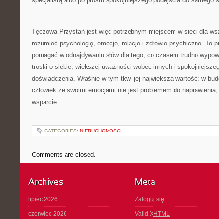
specjalistą albo po prostu spokojniejszego podejścia do samego s
Tęczowa Przystań jest więc potrzebnym miejscem w sieci dla wszy
rozumieć psychologię, emocje, relacje i zdrowie psychiczne. To p
pomagać w odnajdywaniu słów dla tego, co czasem trudno wypow
troski o siebie, większej uważności wobec innych i spokojniejsze
doświadczenia. Właśnie w tym tkwi jej największa wartość: w bud
człowiek ze swoimi emocjami nie jest problemem do naprawienia,
wsparcie.
CATEGORIES:
NIERUCHOMOŚCI
Comments are closed.
Archives
Meta
lipiec 2026
Zaloguj się
czerwiec 2026
Valid
XHTML