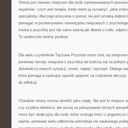
Strona jest również miejscem dla osób zainteresowanych procese
wyjaśniać, czym jest terapia, kiedy warto ją rozważyć, jakie znac
specjalistą i dlaczego proszenie o pomoc nie jest oznaką słabo
pomagać w przełamywaniu stereotypów związanych z psychologią i
troska o psychikę jest tak samo ważna jak dbanie o ciało, odpocz
To społecznie istotny przekaz.
Dla wielu czytelników Tęczowa Przystań może stać się miejscem
ponieważ tematy związane z psychiką nie kończą się na jednym p
doświadcza nowych sytuacji, zmian, napięć i wyzwań. Dlatego war
która pomaga w spokojny sposób spojrzeć na codzienne decyzje
do refleksji.
Charakter strony można określić jako ciepły. Nie jest to miejsce 
czy szybkie obietnice, ale raczej na pokazywanie różnych perspek
może być atrakcyjny dla osób, które szukają treści z pogranicza 
ważne, ponieważ wielu odbiorców potrzebuje nie naukowego podręc