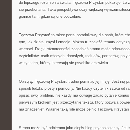
do lepszego rozumienia świata. Tęczowa Przystań pokazuje, że z
się przekonania. Taka perspektywa uczy większej wyrozumiałości
granice tam, gdzie są one potrzebne.
Tęczowa Przystań to także portal poradnikowy dla osób, które ch
tym, jak działa umysł i emocje. Można tu znaleźć tematy dotycz
wartości. Dzięki różnorodności zagadnień strona może odpowiadać
czytelników: osób młodych, dorosłych, rodziców, partnerów, przyj
wszystkich, którzy interesują się psychiką człowieka.
Opisując Tęczową Przystań, trudno pominąć jej misję. Jest nią pr
sposób ludzki, prosty i pomocny. Nie każdy czytelnik szuka od raz
opisać swój problem, nie każdy ma odwagę zadać pytanie komuś
pierwszym krokiem jest przeczytanie tekstu, który pozwala powiedz
ma znaczenie”. Właśnie taką rolę może pełnić Tęczowa Przystań
Strona może być odbierana jako ciepły blog psychologiczny. Jej 