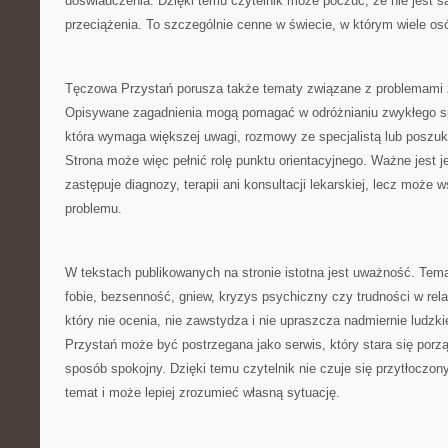
doświadczenia. Dzięki temu czytelnik może poczuć, że nie jest
przeciążenia. To szczególnie cenne w świecie, w którym wiele o
Tęczowa Przystań porusza także tematy związane z problemami 
Opisywane zagadnienia mogą pomagać w odróżnianiu zwykłego spa
która wymaga większej uwagi, rozmowy ze specjalistą lub poszuk
Strona może więc pełnić rolę punktu orientacyjnego. Ważne jest je
zastępuje diagnozy, terapii ani konsultacji lekarskiej, lecz może 
problemu.
W tekstach publikowanych na stronie istotna jest uważność. Temat
fobie, bezsenność, gniew, kryzys psychiczny czy trudności w rel
który nie ocenia, nie zawstydza i nie upraszcza nadmiernie ludz
Przystań może być postrzegana jako serwis, który stara się por
sposób spokojny. Dzięki temu czytelnik nie czuje się przytłoczon
temat i może lepiej zrozumieć własną sytuację.