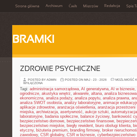
Archiwum
Redakcja
Strona główna
Ćwik
Mistrzów
Spis T
BRAMKI
ZDROWIE PSYCHICZNE
POSTED BY ADMIN
POSTED ON MAJ - 23 - 2026
MOŻLIWOŚĆ 
WYŁĄCZONA
Tagi:
administracja samorządowa
,
AI generatywna
,
AI w biznesie
,
ogrodnicze
,
akustyka wnętrz
,
akwarele
,
altana
,
analiza biznesowa
ekonomiczna
,
analiza podaży
,
analiza popytu
,
analiza prawna
,
an
analiza SWOT osobista
,
analizy laboratoryjne
,
animacje edukacyj
aplikacje zdrowotne
,
aranżacja oświetlenia
,
aranżacja przestrzeni 
miejska
,
archiwizacja
,
asertywność
,
aukcje sztuki
,
automatyzacj
laboratoryjne
,
badania społeczne
,
balance życiowy
,
bankowość cy
bezpieczeństwo domowe
,
bezpieczeństwo finansowe
,
bezpieczeń
bezpieczeństwo miejskie
,
biegły rewident
,
biuro obsługi klienta
,
bi
etyczny
,
biżuteria premium
,
branding firmowy
,
broker nieruchomoś
zawodowy
,
CSR globalny
,
CSR w biznesie
,
cyberbezpieczeństwo