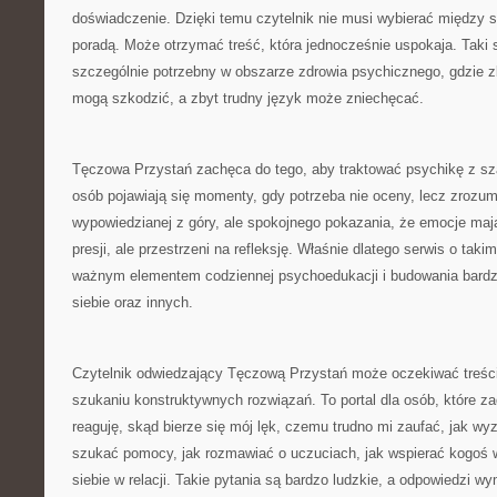
doświadczenie. Dzięki temu czytelnik nie musi wybierać między 
poradą. Może otrzymać treść, która jednocześnie uspokaja. Taki 
szczególnie potrzebny w obszarze zdrowia psychicznego, gdzie 
mogą szkodzić, a zbyt trudny język może zniechęcać.
Tęczowa Przystań zachęca do tego, aby traktować psychikę z sz
osób pojawiają się momenty, gdy potrzeba nie oceny, lecz zrozum
wypowiedzianej z góry, ale spokojnego pokazania, że emocje maj
presji, ale przestrzeni na refleksję. Właśnie dlatego serwis o tak
ważnym elementem codziennej psychoedukacji i budowania bardz
siebie oraz innych.
Czytelnik odwiedzający Tęczową Przystań może oczekiwać treści
szukaniu konstruktywnych rozwiązań. To portal dla osób, które za
reaguję, skąd bierze się mój lęk, czemu trudno mi zaufać, jak wy
szukać pomocy, jak rozmawiać o uczuciach, jak wspierać kogoś w
siebie w relacji. Takie pytania są bardzo ludzkie, a odpowiedzi wy