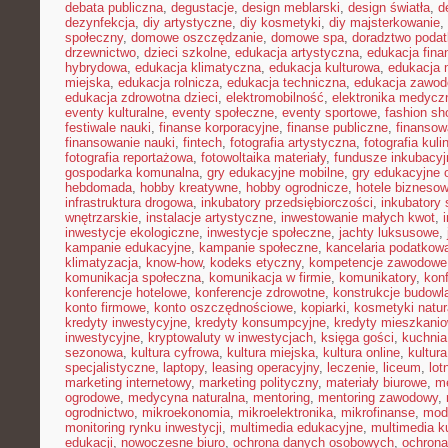
debata publiczna
,
degustacje
,
design meblarski
,
design światła
,
d
dezynfekcja
,
diy artystyczne
,
diy kosmetyki
,
diy majsterkowanie
,
społeczny
,
domowe oszczędzanie
,
domowe spa
,
doradztwo poda
drzewnictwo
,
dzieci szkolne
,
edukacja artystyczna
,
edukacja fina
hybrydowa
,
edukacja klimatyczna
,
edukacja kulturowa
,
edukacja
miejska
,
edukacja rolnicza
,
edukacja techniczna
,
edukacja zawo
edukacja zdrowotna dzieci
,
elektromobilność
,
elektronika medycz
eventy kulturalne
,
eventy społeczne
,
eventy sportowe
,
fashion sh
festiwale nauki
,
finanse korporacyjne
,
finanse publiczne
,
finansow
finansowanie nauki
,
fintech
,
fotografia artystyczna
,
fotografia kuli
fotografia reportażowa
,
fotowoltaika materiały
,
fundusze inkubacyj
gospodarka komunalna
,
gry edukacyjne mobilne
,
gry edukacyjne o
hebdomada
,
hobby kreatywne
,
hobby ogrodnicze
,
hotele bizneso
infrastruktura drogowa
,
inkubatory przedsiębiorczości
,
inkubatory 
wnętrzarskie
,
instalacje artystyczne
,
inwestowanie małych kwot
,
inwestycje ekologiczne
,
inwestycje społeczne
,
jachty luksusowe
,
kampanie edukacyjne
,
kampanie społeczne
,
kancelaria podatkow
klimatyzacja
,
know-how
,
kodeks etyczny
,
kompetencje zawodowe
komunikacja społeczna
,
komunikacja w firmie
,
komunikatory
,
kon
konferencje hotelowe
,
konferencje zdrowotne
,
konstrukcje budowl
konto firmowe
,
konto oszczędnościowe
,
kopiarki
,
kosmetyki natur
kredyty inwestycyjne
,
kredyty konsumpcyjne
,
kredyty mieszkani
inwestycyjne
,
kryptowaluty w inwestycjach
,
księga gości
,
kuchni
sezonowa
,
kultura cyfrowa
,
kultura miejska
,
kultura online
,
kultur
specjalistyczne
,
laptopy
,
leasing operacyjny
,
leczenie
,
liceum
,
lot
marketing internetowy
,
marketing polityczny
,
materiały biurowe
,
me
ogrodowe
,
medycyna naturalna
,
mentoring
,
mentoring zawodowy
,
ogrodnictwo
,
mikroekonomia
,
mikroelektronika
,
mikrofinanse
,
mod
monitoring rynku inwestycji
,
multimedia edukacyjne
,
multimedia ku
edukacji
,
nowoczesne biuro
,
ochrona danych osobowych
,
ochrona