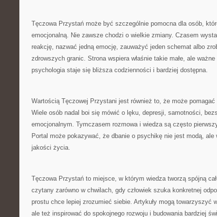
Tęczowa Przystań może być szczególnie pomocna dla osób, któr
emocjonalną. Nie zawsze chodzi o wielkie zmiany. Czasem wystar
reakcję, nazwać jedną emocję, zauważyć jeden schemat albo zrob
zdrowszych granic. Strona wspiera właśnie takie małe, ale ważn
psychologia staje się bliższa codzienności i bardziej dostępna.
Wartością Tęczowej Przystani jest również to, że może pomagać
Wiele osób nadal boi się mówić o lęku, depresji, samotności, bez
emocjonalnym. Tymczasem rozmowa i wiedza są często pierwsz
Portal może pokazywać, że dbanie o psychikę nie jest modą, al
jakości życia.
Tęczowa Przystań to miejsce, w którym wiedza tworzą spójną ca
czytany zarówno w chwilach, gdy człowiek szuka konkretnej odpow
prostu chce lepiej zrozumieć siebie. Artykuły mogą towarzyszyć
ale też inspirować do spokojnego rozwoju i budowania bardziej ś