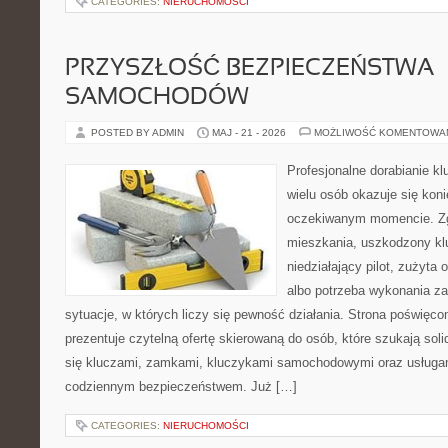
CATEGORIES:
NIERUCHOMOŚCI
PRZYSZŁOŚĆ BEZPIECZEŃSTWA
SAMOCHODÓW
POSTED BY ADMIN
MAJ - 21 - 2026
MOŻLIWOŚĆ KOMENTOWA
Profesjonalne dorabianie klu
wielu osób okazuje się kon
oczekiwanym momencie. Zg
mieszkania, uszkodzony k
niedziałający pilot, zużyt
albo potrzeba wykonania z
sytuacje, w których liczy się pewność działania. Strona poświęco
prezentuje czytelną ofertę skierowaną do osób, które szukają so
się kluczami, zamkami, kluczykami samochodowymi oraz usługa
codziennym bezpieczeństwem. Już […]
CATEGORIES:
NIERUCHOMOŚCI