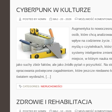
CYBERPUNK W KULTURZE
POSTED BY ADMIN
MAJ - 20 - 2026
MOŻLIWOŚĆ KOMENTOWA
Augmentyka to nowoczesna 
osób, które chcą analizować
wpływ na codzienne życie. 
myślą o czytelnikach, którzy
systemy inteligentne zmien
miejsce, w którym nauka ni
jako suchy zbiór faktów, ale jako źródło pytań o przyszłość. Na 
opracowania poświęcone zagadnieniom, które jeszcze niedawno ko
światem wyobraźni, […]
CATEGORIES:
NIERUCHOMOŚCI
ZDROWIE I REHABILITACJA
POSTED BY ADMIN
MAJ - 10 - 2026
MOŻLIWOŚĆ KOMENTOWA