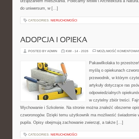
urządzaniem mieszkania. Polecamy Mtww i Architektura a Natura. N
do uniwersum, w […]
CATEGORIES:
NIERUCHOMOŚCI
ADOPCJA I OPIEKA
POSTED BY ADMIN
KWI - 14 - 2026
MOŻLIWOŚĆ KOMENTOWA
Pakawilkolaka to przestrzeń
myślą o opiekunach czwor
przewodnik, w którym czyte
artykuły dotyczące ras psó
odpowiedzialnych opiekunów
w czytelny zbiór treści. Fa
Wychowanie i Szkolenie. Na stronie można znaleźć obszerne opi
czworonogów. Dzięki temu użytkownik ma możliwość świadomie 
pupila. Opisy obejmują zachowanie zwierząt, a także […]
CATEGORIES:
NIERUCHOMOŚCI