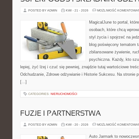
POSTED BY ADMIN
KWI - 21 - 2026
MOŻLIWOŚĆ KOMENTOWA
MagicalJune to portal, któr
osobach, które chcą wprowa
styl życia i spojrzeć na je
blog poświęcony tematom t
zbilansowane żywienie, ruc
psychiczna. Każdy, kto szu
lepiej, żyć lżej i czuć się pewniej, znajdzie tutaj wartościowe treś
Odchudzanie, Zdrowe odżywianie i Historie Sukcesu. Na stronie p
[…]
CATEGORIES:
NIERUCHOMOŚCI
FUZJE I PARTNERSTWA
POSTED BY ADMIN
KWI - 20 - 2026
MOŻLIWOŚĆ KOMENTOWA
Auto Jarmark to nowoczesna