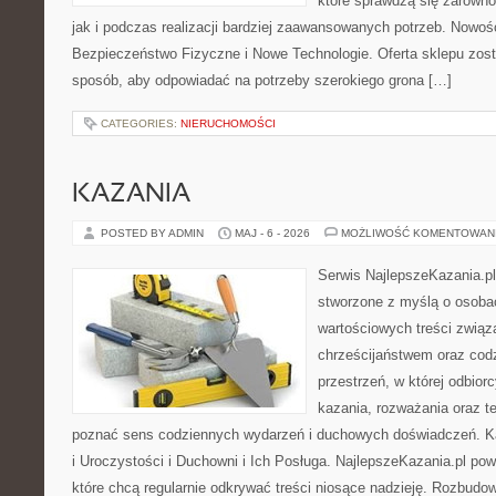
które sprawdzą się zarówn
jak i podczas realizacji bardziej zaawansowanych potrzeb. Nowości
Bezpieczeństwo Fizyczne i Nowe Technologie. Oferta sklepu zost
sposób, aby odpowiadać na potrzeby szerokiego grona […]
CATEGORIES:
NIERUCHOMOŚCI
KAZANIA
POSTED BY ADMIN
MAJ - 6 - 2026
MOŻLIWOŚĆ KOMENTOWAN
Serwis NajlepszeKazania.pl
stworzone z myślą o osobac
wartościowych treści związ
chrześcijaństwem oraz codz
przestrzeń, w której odbior
kazania, rozważania oraz t
poznać sens codziennych wydarzeń i duchowych doświadczeń. Kat
i Uroczystości i Duchowni i Ich Posługa. NajlepszeKazania.pl po
które chcą regularnie odkrywać treści niosące nadzieję. Rozbud