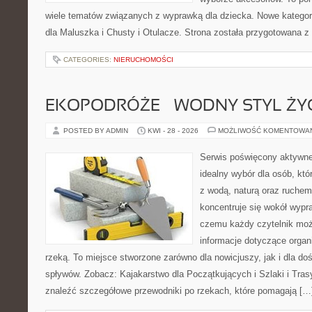
wiele tematów związanych z wyprawką dla dziecka. Nowe kategori
dla Maluszka i Chusty i Otulacze. Strona została przygotowana z
CATEGORIES:
NIERUCHOMOŚCI
EKOPODRÓŻE – WODNY STYL ŻY
POSTED BY ADMIN
KWI - 28 - 2026
MOŻLIWOŚĆ KOMENTOWA
Serwis poświęcony aktywn
idealny wybór dla osób, któ
z wodą, naturą oraz ruchem
koncentruje się wokół wypr
czemu każdy czytelnik moż
informacje dotyczące organ
rzeką. To miejsce stworzone zarówno dla nowicjuszy, jak i dla 
spływów. Zobacz: Kajakarstwo dla Początkujących i Szlaki i Tra
znaleźć szczegółowe przewodniki po rzekach, które pomagają […