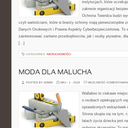
instytucjach, które oczekuj
zakresie organizacji bezp
Ochrona Twierdza budzi wyo
czyli wartościami, które w branży ochrony mają pierwszorzędne 
Danych Osobowych i Prawne Aspekty Cyberbezpieczeństwa. To s
zainteresować zarówno przedsiębiorców, jak i osoby prywatne, dl
[…]
CATEGORIES:
NIERUCHOMOŚCI
MODA DLA MALUCHA
POSTED BY ADMIN
MAJ - 1 - 2026
MOŻLIWOŚĆ KOMENTOWAN
Wallaboo to ciekawe miejsc
o osobach opiekujących się
sprawdzonych wskazówek 
Strona skupia się na tym, 
latach życia dziecka jest
wyborze akcesoriów. To por