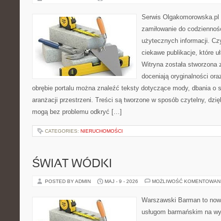
Serwis Olgakomorowska.pl t
zamiłowanie do codzienności
użytecznych informacji. Cz
ciekawe publikacje, które uł
Witryna została stworzona 
doceniają oryginalności ora
obrębie portalu można znaleźć teksty dotyczące mody, dbania o si
aranżacji przestrzeni. Treści są tworzone w sposób czytelny, dz
mogą bez problemu odkryć […]
CATEGORIES:
NIERUCHOMOŚCI
ŚWIAT WÓDKI
POSTED BY ADMIN
MAJ - 9 - 2026
MOŻLIWOŚĆ KOMENTOWAN
Warszawski Barman to now
usługom barmańskim na wy