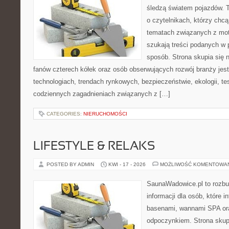
śledzą światem pojazdów. 
o czytelnikach, którzy chc
tematach związanych z mot
szukają treści podanych w 
sposób. Strona skupia się 
fanów czterech kółek oraz osób obserwujących rozwój branży jes
technologiach, trendach rynkowych, bezpieczeństwie, ekologii, t
codziennych zagadnieniach związanych z […]
CATEGORIES:
NIERUCHOMOŚCI
LIFESTYLE & RELAKS
POSTED BY ADMIN
KWI - 17 - 2026
MOŻLIWOŚĆ KOMENTOWA
SaunaWadowice.pl to roz
informacji dla osób, które i
basenami, wannami SPA or
odpoczynkiem. Strona skup