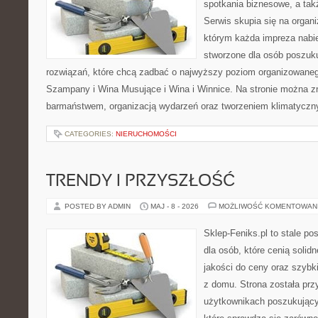
spotkania biznesowe, a tak
Serwis skupia się na organi
którym każda impreza nabie
stworzone dla osób poszuk
rozwiązań, które chcą zadbać o najwyższy poziom organizowaneg
Szampany i Wina Musujące i Wina i Winnice. Na stronie można 
barmaństwem, organizacją wydarzeń oraz tworzeniem klimatyczny
CATEGORIES:
NIERUCHOMOŚCI
TRENDY I PRZYSZŁOŚĆ
POSTED BY ADMIN
MAJ - 8 - 2026
MOŻLIWOŚĆ KOMENTOWAN
Sklep-Feniks.pl to stale po
dla osób, które cenią soli
jakości do ceny oraz szyb
z domu. Strona została pr
użytkownikach poszukujący