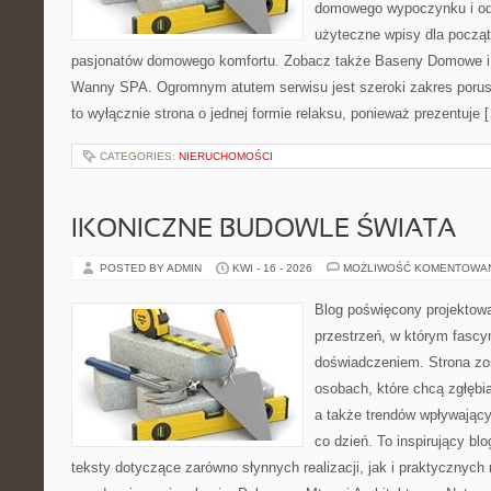
domowego wypoczynku i od
użyteczne wpisy dla począt
pasjonatów domowego komfortu. Zobacz także Baseny Domowe i 
Wanny SPA. Ogromnym atutem serwisu jest szeroki zakres porus
to wyłącznie strona o jednej formie relaksu, ponieważ prezentuje 
CATEGORIES:
NIERUCHOMOŚCI
IKONICZNE BUDOWLE ŚWIATA
POSTED BY ADMIN
KWI - 16 - 2026
MOŻLIWOŚĆ KOMENTOWA
Blog poświęcony projektowa
przestrzeń, w którym fascy
doświadczeniem. Strona zo
osobach, które chcą zgłębiać
a także trendów wpływając
co dzień. To inspirujący b
teksty dotyczące zarówno słynnych realizacji, jak i praktycznyc