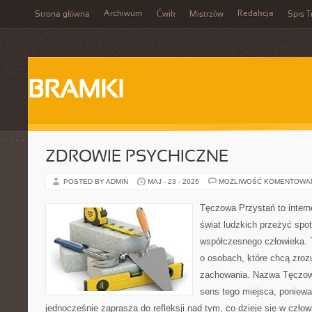
Archiwum
Redakcja
Strona główna
Ćwik
Mistrzów
Spis T
BRAMKI
ZDROWIE PSYCHICZNE
POSTED BY ADMIN
MAJ - 23 - 2026
MOŻLIWOŚĆ KOMENTOWA
Tęczowa Przystań to intern
świat ludzkich przeżyć spo
współczesnego człowieka. 
o osobach, które chcą zr
zachowania. Nazwa Tęczow
sens tego miejsca, poniewa
jednocześnie zaprasza do refleksji nad tym, co dzieje się w czł