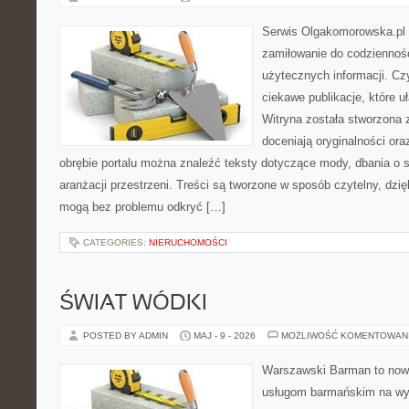
Serwis Olgakomorowska.pl t
zamiłowanie do codzienności
użytecznych informacji. Cz
ciekawe publikacje, które uł
Witryna została stworzona 
doceniają oryginalności ora
obrębie portalu można znaleźć teksty dotyczące mody, dbania o si
aranżacji przestrzeni. Treści są tworzone w sposób czytelny, dz
mogą bez problemu odkryć […]
CATEGORIES:
NIERUCHOMOŚCI
ŚWIAT WÓDKI
POSTED BY ADMIN
MAJ - 9 - 2026
MOŻLIWOŚĆ KOMENTOWAN
Warszawski Barman to now
usługom barmańskim na wy