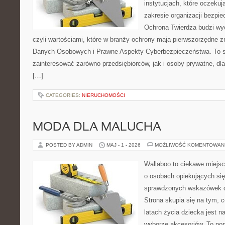
instytucjach, które oczekuj
zakresie organizacji bezp
Ochrona Twierdza budzi wyo
czyli wartościami, które w branży ochrony mają pierwszorzędne 
Danych Osobowych i Prawne Aspekty Cyberbezpieczeństwa. To s
zainteresować zarówno przedsiębiorców, jak i osoby prywatne, dl
[…]
CATEGORIES:
NIERUCHOMOŚCI
MODA DLA MALUCHA
POSTED BY ADMIN
MAJ - 1 - 2026
MOŻLIWOŚĆ KOMENTOWAN
Wallaboo to ciekawe miejsc
o osobach opiekujących się
sprawdzonych wskazówek 
Strona skupia się na tym, 
latach życia dziecka jest
wyborze akcesoriów. To por