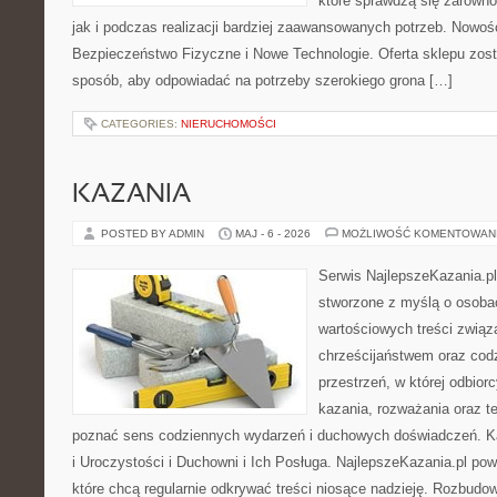
które sprawdzą się zarówn
jak i podczas realizacji bardziej zaawansowanych potrzeb. Nowości
Bezpieczeństwo Fizyczne i Nowe Technologie. Oferta sklepu zost
sposób, aby odpowiadać na potrzeby szerokiego grona […]
CATEGORIES:
NIERUCHOMOŚCI
KAZANIA
POSTED BY ADMIN
MAJ - 6 - 2026
MOŻLIWOŚĆ KOMENTOWAN
Serwis NajlepszeKazania.pl
stworzone z myślą o osobac
wartościowych treści związ
chrześcijaństwem oraz codz
przestrzeń, w której odbior
kazania, rozważania oraz t
poznać sens codziennych wydarzeń i duchowych doświadczeń. Kat
i Uroczystości i Duchowni i Ich Posługa. NajlepszeKazania.pl po
które chcą regularnie odkrywać treści niosące nadzieję. Rozbud