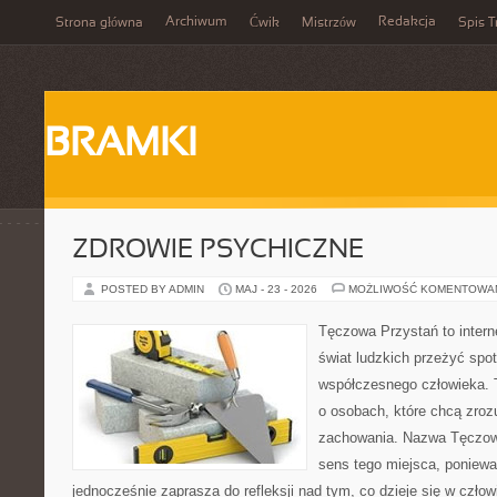
Archiwum
Redakcja
Strona główna
Ćwik
Mistrzów
Spis T
BRAMKI
ZDROWIE PSYCHICZNE
POSTED BY ADMIN
MAJ - 23 - 2026
MOŻLIWOŚĆ KOMENTOWA
Tęczowa Przystań to intern
świat ludzkich przeżyć spo
współczesnego człowieka. 
o osobach, które chcą zr
zachowania. Nazwa Tęczow
sens tego miejsca, poniewa
jednocześnie zaprasza do refleksji nad tym, co dzieje się w czł