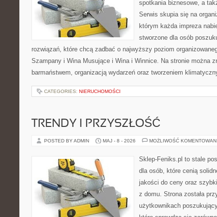
spotkania biznesowe, a tak
Serwis skupia się na organi
którym każda impreza nabie
stworzone dla osób poszuk
rozwiązań, które chcą zadbać o najwyższy poziom organizowaneg
Szampany i Wina Musujące i Wina i Winnice. Na stronie można 
barmaństwem, organizacją wydarzeń oraz tworzeniem klimatyczny
CATEGORIES:
NIERUCHOMOŚCI
TRENDY I PRZYSZŁOŚĆ
POSTED BY ADMIN
MAJ - 8 - 2026
MOŻLIWOŚĆ KOMENTOWAN
Sklep-Feniks.pl to stale po
dla osób, które cenią soli
jakości do ceny oraz szyb
z domu. Strona została pr
użytkownikach poszukujący