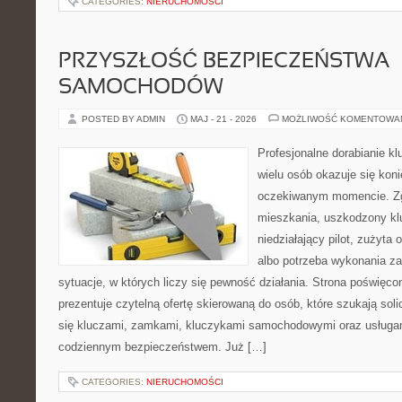
CATEGORIES:
NIERUCHOMOŚCI
PRZYSZŁOŚĆ BEZPIECZEŃSTWA
SAMOCHODÓW
POSTED BY ADMIN
MAJ - 21 - 2026
MOŻLIWOŚĆ KOMENTOWA
Profesjonalne dorabianie klu
wielu osób okazuje się kon
oczekiwanym momencie. Zg
mieszkania, uszkodzony k
niedziałający pilot, zużyt
albo potrzeba wykonania z
sytuacje, w których liczy się pewność działania. Strona poświęco
prezentuje czytelną ofertę skierowaną do osób, które szukają so
się kluczami, zamkami, kluczykami samochodowymi oraz usługa
codziennym bezpieczeństwem. Już […]
CATEGORIES:
NIERUCHOMOŚCI