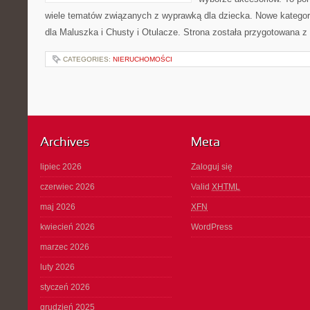
wiele tematów związanych z wyprawką dla dziecka. Nowe kategori
dla Maluszka i Chusty i Otulacze. Strona została przygotowana z
CATEGORIES:
NIERUCHOMOŚCI
Archives
Meta
lipiec 2026
Zaloguj się
czerwiec 2026
Valid
XHTML
maj 2026
XFN
kwiecień 2026
WordPress
marzec 2026
luty 2026
styczeń 2026
grudzień 2025