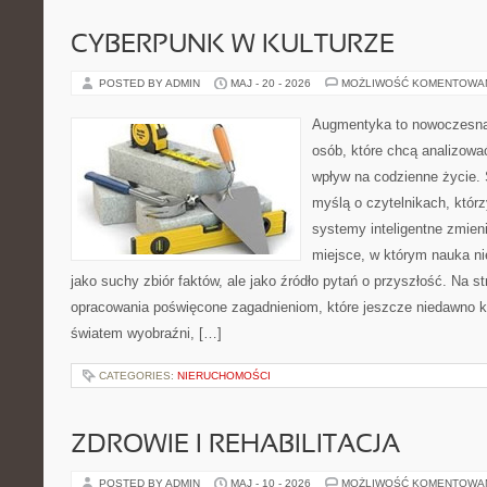
CYBERPUNK W KULTURZE
POSTED BY ADMIN
MAJ - 20 - 2026
MOŻLIWOŚĆ KOMENTOWA
Augmentyka to nowoczesna 
osób, które chcą analizować
wpływ na codzienne życie. 
myślą o czytelnikach, którzy
systemy inteligentne zmien
miejsce, w którym nauka ni
jako suchy zbiór faktów, ale jako źródło pytań o przyszłość. Na 
opracowania poświęcone zagadnieniom, które jeszcze niedawno ko
światem wyobraźni, […]
CATEGORIES:
NIERUCHOMOŚCI
ZDROWIE I REHABILITACJA
POSTED BY ADMIN
MAJ - 10 - 2026
MOŻLIWOŚĆ KOMENTOWA