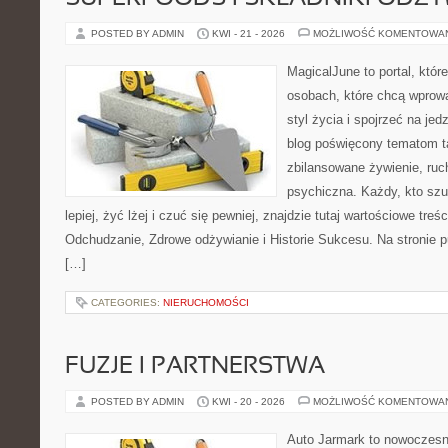
POSTED BY ADMIN
KWI - 21 - 2026
MOŻLIWOŚĆ KOMENTOWA
MagicalJune to portal, któr
osobach, które chcą wprowa
styl życia i spojrzeć na je
blog poświęcony tematom t
zbilansowane żywienie, ruc
psychiczna. Każdy, kto szu
lepiej, żyć lżej i czuć się pewniej, znajdzie tutaj wartościowe treś
Odchudzanie, Zdrowe odżywianie i Historie Sukcesu. Na stronie p
[…]
CATEGORIES:
NIERUCHOMOŚCI
FUZJE I PARTNERSTWA
POSTED BY ADMIN
KWI - 20 - 2026
MOŻLIWOŚĆ KOMENTOWA
Auto Jarmark to nowoczesna