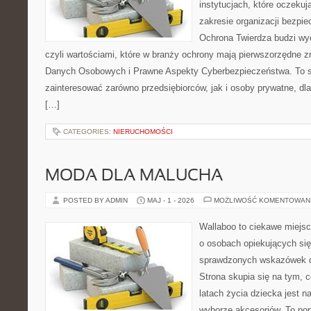
instytucjach, które oczekuj
zakresie organizacji bezp
Ochrona Twierdza budzi wyo
czyli wartościami, które w branży ochrony mają pierwszorzędne 
Danych Osobowych i Prawne Aspekty Cyberbezpieczeństwa. To s
zainteresować zarówno przedsiębiorców, jak i osoby prywatne, dl
[…]
CATEGORIES:
NIERUCHOMOŚCI
MODA DLA MALUCHA
POSTED BY ADMIN
MAJ - 1 - 2026
MOŻLIWOŚĆ KOMENTOWAN
Wallaboo to ciekawe miejsc
o osobach opiekujących się
sprawdzonych wskazówek 
Strona skupia się na tym, 
latach życia dziecka jest
wyborze akcesoriów. To por