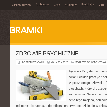
Archiwum
Redakcja
Strona główna
Ćwik
Mistrzów
Spis T
BRAMKI
ZDROWIE PSYCHICZNE
POSTED BY ADMIN
MAJ - 23 - 2026
MOŻLIWOŚĆ KOMENTOWA
Tęczowa Przystań to intern
świat ludzkich przeżyć spo
współczesnego człowieka. 
o osobach, które chcą zr
zachowania. Nazwa Tęczow
sens tego miejsca, poniewa
jednocześnie zaprasza do refleksji nad tym, co dzieje się w czł