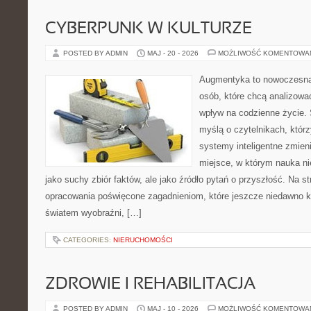
CYBERPUNK W KULTURZE
POSTED BY ADMIN
MAJ - 20 - 2026
MOŻLIWOŚĆ KOMENTOWA
Augmentyka to nowoczesna 
osób, które chcą analizować
wpływ na codzienne życie. 
myślą o czytelnikach, którzy
systemy inteligentne zmien
miejsce, w którym nauka ni
jako suchy zbiór faktów, ale jako źródło pytań o przyszłość. Na 
opracowania poświęcone zagadnieniom, które jeszcze niedawno ko
światem wyobraźni, […]
CATEGORIES:
NIERUCHOMOŚCI
ZDROWIE I REHABILITACJA
POSTED BY ADMIN
MAJ - 10 - 2026
MOŻLIWOŚĆ KOMENTOWA