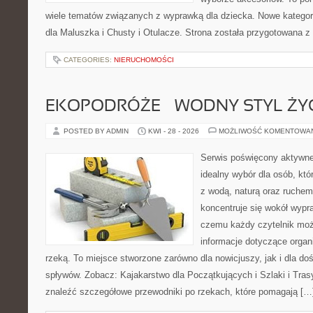
wiele tematów związanych z wyprawką dla dziecka. Nowe kategori
dla Maluszka i Chusty i Otulacze. Strona została przygotowana z
CATEGORIES:
NIERUCHOMOŚCI
EKOPODRÓŻE – WODNY STYL ŻY
POSTED BY ADMIN
KWI - 28 - 2026
MOŻLIWOŚĆ KOMENTOWA
Serwis poświęcony aktywn
idealny wybór dla osób, któ
z wodą, naturą oraz ruchem
koncentruje się wokół wypr
czemu każdy czytelnik moż
informacje dotyczące organ
rzeką. To miejsce stworzone zarówno dla nowicjuszy, jak i dla 
spływów. Zobacz: Kajakarstwo dla Początkujących i Szlaki i Tra
znaleźć szczegółowe przewodniki po rzekach, które pomagają […