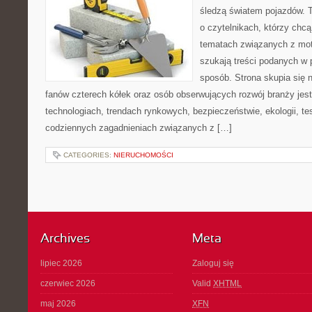
śledzą światem pojazdów. 
o czytelnikach, którzy chc
tematach związanych z mot
szukają treści podanych w 
sposób. Strona skupia się 
fanów czterech kółek oraz osób obserwujących rozwój branży jes
technologiach, trendach rynkowych, bezpieczeństwie, ekologii, t
codziennych zagadnieniach związanych z […]
CATEGORIES:
NIERUCHOMOŚCI
Archives
Meta
lipiec 2026
Zaloguj się
czerwiec 2026
Valid
XHTML
maj 2026
XFN