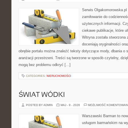
Serwis Olgakomorowska.pl t
zamiłowanie do codzienności
użytecznych informacji. Cz
ciekawe publikacje, które uł
Witryna została stworzona 
doceniają oryginalności ora
obrębie portalu można znaleźć teksty dotyczące mody, dbania o si
aranżacji przestrzeni. Treści są tworzone w sposób czytelny, dz
mogą bez problemu odkryć […]
CATEGORIES:
NIERUCHOMOŚCI
ŚWIAT WÓDKI
POSTED BY ADMIN
MAJ - 9 - 2026
MOŻLIWOŚĆ KOMENTOWAN
Warszawski Barman to now
usługom barmańskim na wy