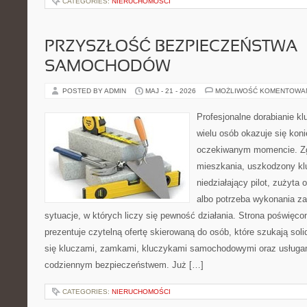
CATEGORIES:
NIERUCHOMOŚCI
PRZYSZŁOŚĆ BEZPIECZEŃSTWA
SAMOCHODÓW
POSTED BY ADMIN
MAJ - 21 - 2026
MOŻLIWOŚĆ KOMENTOWA
Profesjonalne dorabianie klu
wielu osób okazuje się kon
oczekiwanym momencie. Zg
mieszkania, uszkodzony k
niedziałający pilot, zużyt
albo potrzeba wykonania z
sytuacje, w których liczy się pewność działania. Strona poświęco
prezentuje czytelną ofertę skierowaną do osób, które szukają so
się kluczami, zamkami, kluczykami samochodowymi oraz usługa
codziennym bezpieczeństwem. Już […]
CATEGORIES:
NIERUCHOMOŚCI