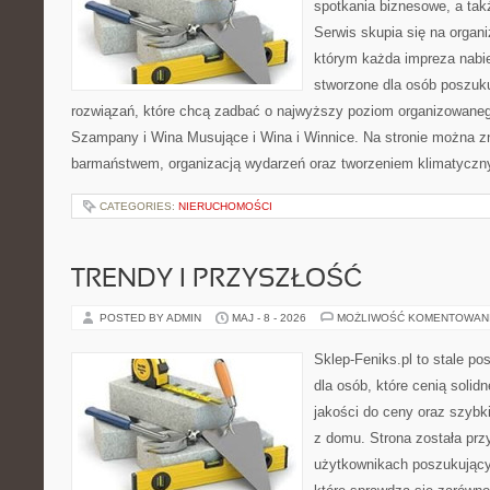
spotkania biznesowe, a tak
Serwis skupia się na organi
którym każda impreza nabie
stworzone dla osób poszuk
rozwiązań, które chcą zadbać o najwyższy poziom organizowaneg
Szampany i Wina Musujące i Wina i Winnice. Na stronie można 
barmaństwem, organizacją wydarzeń oraz tworzeniem klimatyczny
CATEGORIES:
NIERUCHOMOŚCI
TRENDY I PRZYSZŁOŚĆ
POSTED BY ADMIN
MAJ - 8 - 2026
MOŻLIWOŚĆ KOMENTOWAN
Sklep-Feniks.pl to stale po
dla osób, które cenią soli
jakości do ceny oraz szyb
z domu. Strona została pr
użytkownikach poszukujący