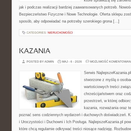
które sprawdzą się zarówn
jak i podczas realizacji bardziej zaawansowanych potrzeb. Nowości
Bezpieczeństwo Fizyczne i Nowe Technologie. Oferta sklepu zost
sposób, aby odpowiadać na potrzeby szerokiego grona […]
CATEGORIES:
NIERUCHOMOŚCI
KAZANIA
POSTED BY ADMIN
MAJ - 6 - 2026
MOŻLIWOŚĆ KOMENTOWAN
Serwis NajlepszeKazania.pl
stworzone z myślą o osobac
wartościowych treści związ
chrześcijaństwem oraz codz
przestrzeń, w której odbior
kazania, rozważania oraz t
poznać sens codziennych wydarzeń i duchowych doświadczeń. Kat
i Uroczystości i Duchowni i Ich Posługa. NajlepszeKazania.pl po
które chcą regularnie odkrywać treści niosące nadzieję. Rozbud