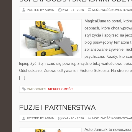
POSTED BY ADMIN
KWI - 21 - 2026
MOŻLIWOŚĆ KOMENTOWA
MagicalJune to portal, któr
osobach, które chcą wprowa
styl życia i spojrzeć na je
blog poświęcony tematom t
zbilansowane żywienie, ruc
psychiczna. Każdy, kto szu
lepiej, żyć lżej i czuć się pewniej, znajdzie tutaj wartościowe treś
Odchudzanie, Zdrowe odżywianie i Historie Sukcesu. Na stronie p
[…]
CATEGORIES:
NIERUCHOMOŚCI
FUZJE I PARTNERSTWA
POSTED BY ADMIN
KWI - 20 - 2026
MOŻLIWOŚĆ KOMENTOWA
Auto Jarmark to nowoczesna