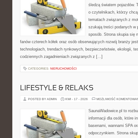
śledzą światem pojazdów. 
o czytelnikach, którzy chc
tematach związanych z mot
szukają treści podanych w 
sposób. Strona skupia się 
fanów czterech kółek oraz osób obserwujących rozwój branży jes
technologiach, trendach rynkowych, bezpieczeństwie, ekologii, t
codziennych zagadnieniach związanych z […]
CATEGORIES:
NIERUCHOMOŚCI
LIFESTYLE & RELAKS
POSTED BY ADMIN
KWI - 17 - 2026
MOŻLIWOŚĆ KOMENTOWA
SaunaWadowice.pl to roz
informacji dla osób, które i
basenami, wannami SPA or
odpoczynkiem. Strona skup