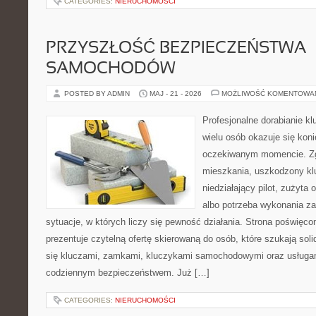
CATEGORIES:
NIERUCHOMOŚCI
PRZYSZŁOŚĆ BEZPIECZEŃSTWA
SAMOCHODÓW
POSTED BY ADMIN
MAJ - 21 - 2026
MOŻLIWOŚĆ KOMENTOWA
Profesjonalne dorabianie klu
wielu osób okazuje się kon
oczekiwanym momencie. Zg
mieszkania, uszkodzony k
niedziałający pilot, zużyt
albo potrzeba wykonania z
sytuacje, w których liczy się pewność działania. Strona poświęco
prezentuje czytelną ofertę skierowaną do osób, które szukają so
się kluczami, zamkami, kluczykami samochodowymi oraz usługa
codziennym bezpieczeństwem. Już […]
CATEGORIES:
NIERUCHOMOŚCI