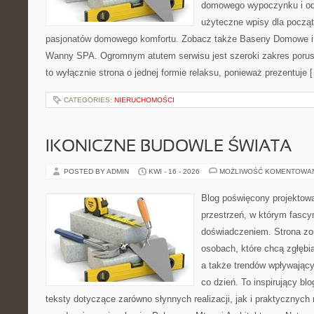
domowego wypoczynku i od
użyteczne wpisy dla począt
pasjonatów domowego komfortu. Zobacz także Baseny Domowe i 
Wanny SPA. Ogromnym atutem serwisu jest szeroki zakres porus
to wyłącznie strona o jednej formie relaksu, ponieważ prezentuje 
CATEGORIES:
NIERUCHOMOŚCI
IKONICZNE BUDOWLE ŚWIATA
POSTED BY ADMIN
KWI - 16 - 2026
MOŻLIWOŚĆ KOMENTOWA
Blog poświęcony projektowa
przestrzeń, w którym fascy
doświadczeniem. Strona zo
osobach, które chcą zgłębiać
a także trendów wpływając
co dzień. To inspirujący b
teksty dotyczące zarówno słynnych realizacji, jak i praktycznyc