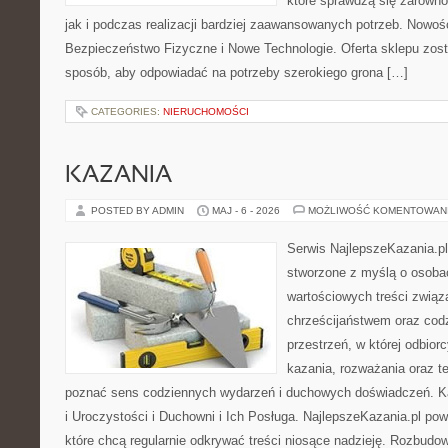
które sprawdzą się zarówn
jak i podczas realizacji bardziej zaawansowanych potrzeb. Nowości
Bezpieczeństwo Fizyczne i Nowe Technologie. Oferta sklepu zost
sposób, aby odpowiadać na potrzeby szerokiego grona […]
CATEGORIES:
NIERUCHOMOŚCI
KAZANIA
POSTED BY ADMIN
MAJ - 6 - 2026
MOŻLIWOŚĆ KOMENTOWAN
Serwis NajlepszeKazania.pl
stworzone z myślą o osobac
wartościowych treści związ
chrześcijaństwem oraz codz
przestrzeń, w której odbior
kazania, rozważania oraz t
poznać sens codziennych wydarzeń i duchowych doświadczeń. Kat
i Uroczystości i Duchowni i Ich Posługa. NajlepszeKazania.pl po
które chcą regularnie odkrywać treści niosące nadzieję. Rozbud