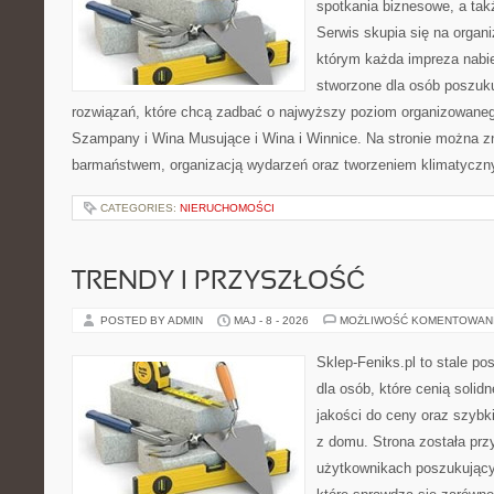
spotkania biznesowe, a tak
Serwis skupia się na organi
którym każda impreza nabie
stworzone dla osób poszuk
rozwiązań, które chcą zadbać o najwyższy poziom organizowaneg
Szampany i Wina Musujące i Wina i Winnice. Na stronie można 
barmaństwem, organizacją wydarzeń oraz tworzeniem klimatyczny
CATEGORIES:
NIERUCHOMOŚCI
TRENDY I PRZYSZŁOŚĆ
POSTED BY ADMIN
MAJ - 8 - 2026
MOŻLIWOŚĆ KOMENTOWAN
Sklep-Feniks.pl to stale po
dla osób, które cenią soli
jakości do ceny oraz szyb
z domu. Strona została pr
użytkownikach poszukujący