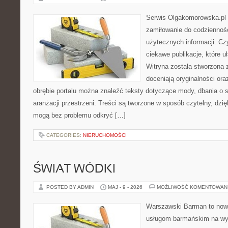
Serwis Olgakomorowska.pl t
zamiłowanie do codzienności
użytecznych informacji. Cz
ciekawe publikacje, które uł
Witryna została stworzona 
doceniają oryginalności ora
obrębie portalu można znaleźć teksty dotyczące mody, dbania o si
aranżacji przestrzeni. Treści są tworzone w sposób czytelny, dz
mogą bez problemu odkryć […]
CATEGORIES:
NIERUCHOMOŚCI
ŚWIAT WÓDKI
POSTED BY ADMIN
MAJ - 9 - 2026
MOŻLIWOŚĆ KOMENTOWAN
Warszawski Barman to now
usługom barmańskim na wy