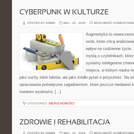
CYBERPUNK W KULTURZE
POSTED BY ADMIN
MAJ - 20 - 2026
MOŻLIWOŚĆ KOMENTOWA
Augmentyka to nowoczesna 
osób, które chcą analizować
wpływ na codzienne życie. 
myślą o czytelnikach, którzy
systemy inteligentne zmien
miejsce, w którym nauka ni
jako suchy zbiór faktów, ale jako źródło pytań o przyszłość. Na 
opracowania poświęcone zagadnieniom, które jeszcze niedawno ko
światem wyobraźni, […]
CATEGORIES:
NIERUCHOMOŚCI
ZDROWIE I REHABILITACJA
POSTED BY ADMIN
MAJ - 10 - 2026
MOŻLIWOŚĆ KOMENTOWA