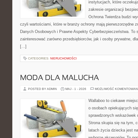
instytucjach, które oczekuj
zakresie organizacji bezp
Ochrona Twierdza budzi wyo
czyli wartościami, które w branży ochrony mają pierwszorzędne 
Danych Osobowych i Prawne Aspekty Cyberbezpieczeństwa. To s
zainteresować zarówno przedsiębiorców, jak i osoby prywatne, dl
[…]
CATEGORIES:
NIERUCHOMOŚCI
MODA DLA MALUCHA
POSTED BY ADMIN
MAJ - 1 - 2026
MOŻLIWOŚĆ KOMENTOWAN
Wallaboo to ciekawe miejsc
o osobach opiekujących się
sprawdzonych wskazówek 
Strona skupia się na tym, 
latach życia dziecka jest
wyborze akcesoriów. To por