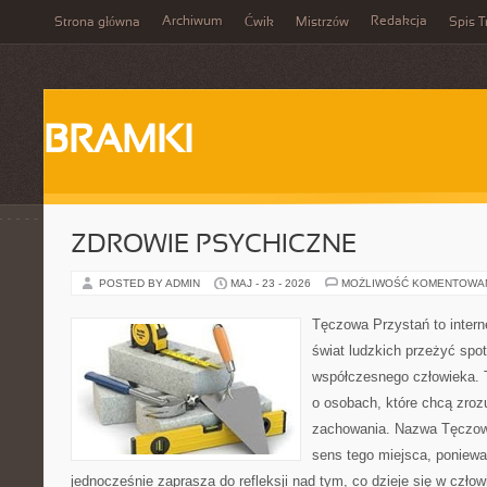
Archiwum
Redakcja
Strona główna
Ćwik
Mistrzów
Spis T
BRAMKI
ZDROWIE PSYCHICZNE
POSTED BY ADMIN
MAJ - 23 - 2026
MOŻLIWOŚĆ KOMENTOWA
Tęczowa Przystań to intern
świat ludzkich przeżyć spo
współczesnego człowieka. 
o osobach, które chcą zr
zachowania. Nazwa Tęczow
sens tego miejsca, poniewa
jednocześnie zaprasza do refleksji nad tym, co dzieje się w czł