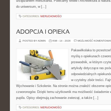
urządzaniem mieszkania. Polecamy Mtww i Architektura a Natura. N
do uniwersum, w […]
CATEGORIES:
NIERUCHOMOŚCI
ADOPCJA I OPIEKA
POSTED BY ADMIN
KWI - 14 - 2026
MOŻLIWOŚĆ KOMENTOWA
Pakawilkolaka to przestrzeń
myślą o opiekunach czwor
przewodnik, w którym czyte
artykuły dotyczące ras psó
odpowiedzialnych opiekunów
w czytelny zbiór treści. Fa
Wychowanie i Szkolenie. Na stronie można znaleźć obszerne opi
czworonogów. Dzięki temu użytkownik ma możliwość świadomie 
pupila. Opisy obejmują zachowanie zwierząt, a także […]
CATEGORIES:
NIERUCHOMOŚCI