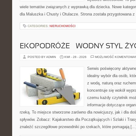
wiele tematów związanych z wyprawką dla dziecka. Nowe kategori
dla Maluszka i Chusty i Otulacze. Strona została przygotowana z
CATEGORIES:
NIERUCHOMOŚCI
EKOPODRÓŻE – WODNY STYL ŻY
POSTED BY ADMIN
KWI - 28 - 2026
MOŻLIWOŚĆ KOMENTOWA
Serwis poświęcony aktywn
idealny wybór dla osób, któ
z wodą, naturą oraz ruchem
koncentruje się wokół wypr
czemu każdy czytelnik moż
informacje dotyczące organ
rzeką. To miejsce stworzone zarówno dla nowicjuszy, jak i dla 
spływów. Zobacz: Kajakarstwo dla Początkujących i Szlaki i Tra
znaleźć szczegółowe przewodniki po rzekach, które pomagają […