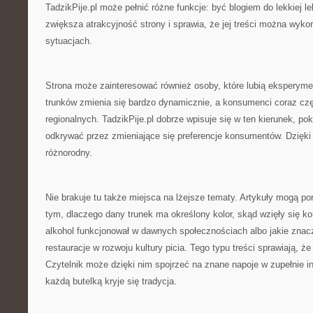
TadzikPije.pl może pełnić różne funkcje: być blogiem do lekkiej l
zwiększa atrakcyjność strony i sprawia, że jej treści można wyko
sytuacjach.
Strona może zainteresować również osoby, które lubią eksperym
trunków zmienia się bardzo dynamicznie, a konsumenci coraz czę
regionalnych. TadzikPije.pl dobrze wpisuje się w ten kierunek, p
odkrywać przez zmieniające się preferencje konsumentów. Dzięki
różnorodny.
Nie brakuje tu także miejsca na lżejsze tematy. Artykuły mogą p
tym, dlaczego dany trunek ma określony kolor, skąd wzięły się ko
alkohol funkcjonował w dawnych społecznościach albo jakie znacz
restauracje w rozwoju kultury picia. Tego typu treści sprawiają, że
Czytelnik może dzięki nim spojrzeć na znane napoje w zupełnie i
każdą butelką kryje się tradycja.