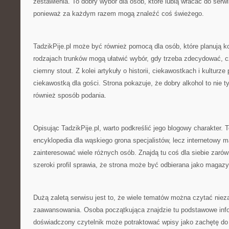
zestawienia. To dobry wybór dla osób, które lubią wracać do ser
ponieważ za każdym razem mogą znaleźć coś świeżego.
TadzikPije.pl może być również pomocą dla osób, które planują k
rodzajach trunków mogą ułatwić wybór, gdy trzeba zdecydować, cz
ciemny stout. Z kolei artykuły o historii, ciekawostkach i kulturze
ciekawostką dla gości. Strona pokazuje, że dobry alkohol to nie ty
również sposób podania.
Opisując TadzikPije.pl, warto podkreślić jego blogowy charakter. T
encyklopedia dla wąskiego grona specjalistów, lecz internetowy 
zainteresować wiele różnych osób. Znajdą tu coś dla siebie zarów
szeroki profil sprawia, że strona może być odbierana jako magazy
Dużą zaletą serwisu jest to, że wiele tematów można czytać niez
zaawansowania. Osoba początkująca znajdzie tu podstawowe info
doświadczony czytelnik może potraktować wpisy jako zachętę do