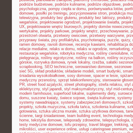
podróże budżetowe
,
podróże kulinarne
,
podróże objazdowe
,
podró
psychologiczna
,
pompy ciepła w domu
,
porównywarka lotów
,
portf
domowe
,
posiłki po treningu
,
pozycjonowanie stron
,
produkcja mu
telewizyjna
,
produkty bez glutenu
,
produkty bez laktozy
,
produkty 
wegańskie
,
projektowanie ogrodzeń
,
projektowanie światła
,
projek
UX
,
projektowanie wnętrz biurowych
,
projekty domów nowoczesn
wertykalne
,
projekty parkowe
,
projekty wnętrz
,
przechowywanie
,
p
przestrzeń otwarta
,
przetwory owocowe
,
przetwory warzywne
,
prz
przyprawy świata
,
psy profilaktyka
,
psychoterapia
,
puzzle
,
quizy
,
ramen domowy
,
ravioli domowe
,
recenzje kawiarni
,
rehabilitacja 
relacje medialne
,
relaks w domu
,
relaks w ogrodzie
,
remarketing
,
restauracje wegańskie
,
robotyka medyczna
,
rośliny cieniolubne
,
r
pielęgnacja
,
rośliny egzotyczne
,
rośliny na balkon
,
rośliny oczysz
górskie
,
rozrywka domowa
,
rynek lokalny
,
rzeźba
,
sałatki sezono
scrapbooking
,
SEO techniczne
,
serowarstwo domowe
,
sezonowe
sieć 5G
,
skład produktów
,
składanie modeli
,
smart budynki
,
smart
śniadania wysokobiałkowe
,
sosy domowe
,
spacer w lesie
,
spiżar
medyczny przenośny
,
sprzęt telekonferencyjny
,
sterowanie głose
PR
,
street food azjatycki
,
street photography
,
strefa relaksu
,
styl 
eklektyczny
,
styl japandi
,
styl maksymalistyczny
,
styl mid-centur
modern farmhouse
,
superfood lokalne
,
suplementy diety
,
surowce 
domu
,
suszone kwiaty
,
świece sojowe
,
święta kulinarne
,
systemy
systemy nawadniające
,
systemy zabezpieczeń domowych
,
szkodn
projekty
,
szkoła muzyczna
,
szkoła tańca
,
szkolenia kulinarne
,
szk
gotowania
,
sztuka uliczna murale
,
sztuka użytkowa domowa
,
tan
ścienne
,
targi śniadaniowe
,
team building event
,
technologia med
home
,
tekstylia domowe
,
teleporady zdrowotne
,
telepsychologia
,
testy medyczne domowe
,
tofu przepisy
,
travel blogger
,
trekking
,
u
mikroliści
,
user experience online
,
usługi cateringowe premium
,
w