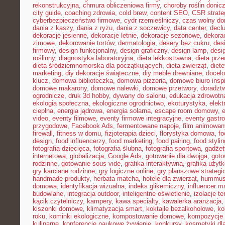
rekonstrukcyjna
,
chmura obliczeniowa firmy
,
choroby roślin doni
city guide
,
coaching zdrowia
,
cold brew
,
content SEO
,
CSR strate
cyberbezpieczeństwo firmowe
,
cydr rzemieślniczy
,
czas wolny do
dania z kaszy
,
dania z ryżu
,
dania z soczewicy
,
data center
,
declu
dekoracje jesienne
,
dekoracje letnie
,
dekoracje sezonowe
,
dekora
zimowe
,
dekorowanie tortów
,
dermatologia
,
desery bez cukru
,
des
firmowy
,
design funkcjonalny
,
design graficzny
,
design lamp
,
desi
roślinny
,
diagnostyka laboratoryjna
,
dieta lekkostrawna
,
dieta prz
dieta śródziemnomorska dla początkujących
,
dieta zwierząt
,
diet
marketing
,
diy dekoracje świąteczne
,
diy meble drewniane
,
docelo
klucz
,
domowa biblioteczka
,
domowa pizzeria
,
domowe biuro inspi
domowe makarony
,
domowe nalewki
,
domowe przetwory
,
doradzt
ogrodnicze
,
druk 3d hobby
,
dywany do salonu
,
edukacja zdrowotn
ekologia społeczna
,
ekologiczne ogrodnictwo
,
ekoturystyka
,
elekt
cieplna
,
energia jądrowa
,
energia solarna
,
escape room domowy
,
video
,
eventy filmowe
,
eventy firmowe integracyjne
,
eventy gastr
przygodowe
,
Facebook Ads
,
fermentowane napoje
,
film animowan
firewall
,
fitness w domu
,
fizjoterapia dzieci
,
florystyka domowa
,
fo
design
,
food influencerzy
,
food marketing
,
food pairing
,
food stylin
fotografia dziecięca
,
fotografia ślubna
,
fotografia sportowa
,
gadżet
internetowa
,
globalizacja
,
Google Ads
,
gotowanie dla dwojga
,
goto
rodzinne
,
gotowanie sous vide
,
grafika interaktywna
,
grafika użyt
gry karciane rodzinne
,
gry logiczne online
,
gry planszowe strategi
handmade produkty
,
herbata matcha
,
hotele dla zwierząt
,
hummus
domowa
,
identyfikacja wizualna
,
indeks glikemiczny
,
influencer m
budowlane
,
integracja outdoor
,
inteligentne oświetlenie
,
izolacje t
kącik czytelniczy
,
kampery
,
kawa specialty
,
kawalerka aranżacja
kiszonki domowe
,
klimatyzacja smart
,
koktajle bezalkoholowe
,
ko
roku
,
kominki ekologiczne
,
kompostowanie domowe
,
kompozycje 
kulinarne
,
konferencje naukowe żywienie
,
konkursy
,
kosmetyki dla