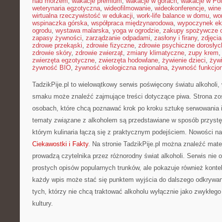
nad morzem
,
wakacje premium
,
wakacje w górach
,
wakacje w Po
weterynaria egzotyczna
,
wideofilmowanie
,
wideokonferencje
,
wine
wirtualna rzeczywistość w edukacji
,
work-life balance w domu
,
wo
wspinaczka górska
,
współpraca międzynarodowa
,
wypoczynek ek
ogrodu
,
wystawa malarska
,
yoga w ogrodzie
,
zakupy spożywcze o
zapasy żywności
,
zarządzanie odpadami
,
zasłony i firany
,
zdjęci
zdrowe przekąski
,
zdrowie fizyczne
,
zdrowie psychiczne dorosłyc
zdrowie skóry
,
zdrowie zwierząt
,
zmiany klimatyczne
,
zupy krem
zwierzęta egzotyczne
,
zwierzęta hodowlane
,
żywienie dzieci
,
żyw
żywność BIO
,
żywność ekologiczna regionalna
,
żywność funkcjo
TadzikPije.pl to wielowątkowy serwis poświęcony światu alkoholi,
smaku może znaleźć zajmujące treści dotyczące piwa. Strona zo
osobach, które chcą poznawać krok po kroku sztukę serwowania i
tematy związane z alkoholem są przedstawiane w sposób przystę
którym kulinaria łączą się z praktycznym podejściem. Nowości na 
Ciekawostki i Fakty
. Na stronie TadzikPije.pl można znaleźć mate
prowadzą czytelnika przez różnorodny świat alkoholi. Serwis nie 
prostych opisów popularnych trunków, ale pokazuje również konte
każdy wpis może stać się punktem wyjścia do dalszego odkrywani
tych, którzy nie chcą traktować alkoholu wyłącznie jako zwykłego
kultury.