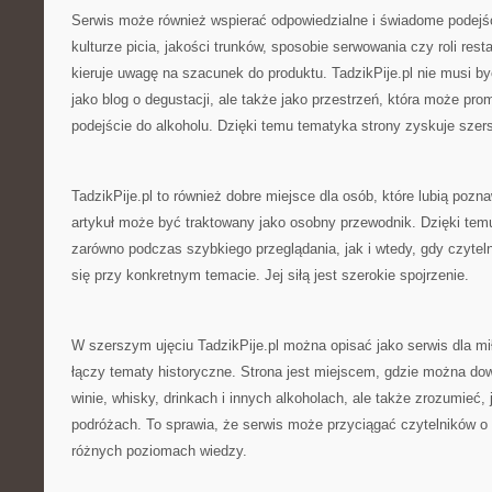
Serwis może również wspierać odpowiedzialne i świadome podejśc
kulturze picia, jakości trunków, sposobie serwowania czy roli resta
kieruje uwagę na szacunek do produktu. TadzikPije.pl nie musi b
jako blog o degustacji, ale także jako przestrzeń, która może pro
podejście do alkoholu. Dzięki temu tematyka strony zyskuje szer
TadzikPije.pl to również dobre miejsce dla osób, które lubią poz
artykuł może być traktowany jako osobny przewodnik. Dzięki tem
zarówno podczas szybkiego przeglądania, jak i wtedy, gdy czytel
się przy konkretnym temacie. Jej siłą jest szerokie spojrzenie.
W szerszym ujęciu TadzikPije.pl można opisać jako serwis dla mił
łączy tematy historyczne. Strona jest miejscem, gdzie można dowi
winie, whisky, drinkach i innych alkoholach, ale także zrozumieć, 
podróżach. To sprawia, że serwis może przyciągać czytelników o 
różnych poziomach wiedzy.