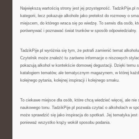
Największą wartością strony jest jej przystępność. TadzikPije.pl 
kategorii, lecz pokazuje alkohole jako pretekst do rozmowy o s
miejscem, do którego wraca się po wiedzę. To serwis dla osób, kt
porównywać i poznawać świat trunków w sposób odpowiedzialny.
TadzikPije.pl wyróżnia się tym, że potrafi zamienić temat alkoho
Czytelnik może znaleźć tu zarówno informacje o niszowych stylach,
pokazują alkohol w kontekście domowej degustacji. Dzięki temu st
katalogiem tematów, ale tematycznym magazynem, w której każd
kolejnego pytania, kolejnej inspiracji i kolejnego smaku.
To ciekawe miejsce dla osób, które chcą wiedzieć więcej, ale nie
naukowego tonu. TadzikPije.pl pozwala czytać o alkoholach w sp
może sprawdzić się jako inspiracja do spotkań. Jej tematyka jest 
ponieważ wszystko krąży wokół sposobu podania.