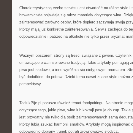
Charakterystyczną cechą serwisu jest otwartość na różne style i 
browarnictwie pojawiają się także materiały dotyczące wina. Dzię
zainteresować zarówno osoby, które dopiero zaczynają swoją przyg
którzy mają już konkretne zainteresowania. Serwis zachęca do t
odpowiedzialnie i patrzeć na alkohole nie tylko przez pryzmat mar
Ważnym obszarem strony są treści związane z piwem. Czytelnik m
omawiające piwa inspirowane tradycją. Takie artykuły pomagają z
piwo jest słodowe, a inne wyróżnia się nietypowym aromatem. St
być dodatkiem do potraw. Dzięki temu nawet znane style można 
perspektywy.
TadzikPije.pl porusza również temat foodpairingu. Na stronie mogą
dotyczące tego, jakie piwo, wino lub koktajl pasuje do zup. Takie 
jest przydatny nie tylko dla osób zainteresowanych samą degustac
którzy lubią szukać harmonii smaków. Artykuły mogą inspirować 
odpowiednio dobrany trunek potrafi zrównoważyć słodycz.