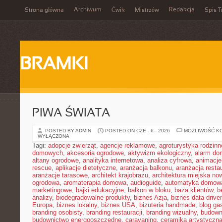
Archiwum
Redakcja
Strona główna
Ćwik
Mistrzów
Spis T
BRAMKI
PIWA ŚWIATA
POSTED BY ADMIN
POSTED ON CZE - 6 - 2026
MOŻLIWOŚĆ K
WYŁĄCZONA
Tagi:
adopcje zwierząt
,
agencje reklamowe
,
agroturystyka rodzinn
domowych
,
akcesoria ogrodowe
,
aktywizm ekologiczny
,
alarm d
altany ogrodowe
,
analityka internetowa
,
analiza cyfrowa
,
animacje
rescue
,
aplikacje dietetyczne
,
aranżacja balkonu
,
aranżacja restau
aranżacje tarasowe
,
architekt krajobrazu
,
architektura miejska n
ogrodowa
,
aromaterapia domowa
,
audioguide
,
automatyka domow
marketingowe
,
bajki edukacyjne
,
balkon w bloku
,
baza klientów
,
b
analizy
,
biodegradowalne produkty
,
biznes Azja
,
biznes data-drive
Europa
,
biznes lokalny
,
biznes USA
,
bizuteria handmade
,
blog ga
branding osobisty
,
branding restauracji
,
branding wizualny
,
budown
budownictwo energooszczędne
,
caravaning
,
ceramika artystyczn