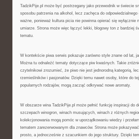
TadzikPije.pl może być postrzegany jako przewodnik w świecie 
sposobu patrzenia na alkohol, lecz zachęca do odpowiedzialnego
ważne, ponieważ kultura picia nie powinna opierać się wyłącznie na
umiarze. Strona może więc łączyć lekki, blogowy ton z bardziej
tematu.
W kontekście piwa serwis pokazuje zarówno style znane od lat, ja
Można tu odnaleźć tematy dotyczące piw kwaśnych. Takie zróżn
czytelnikowi zrozumieć, że piwo nie jest jednorodną kategorią, lec
rzemieślników i pasjonatów. Dzięki temu nawet osoby, które do tej 
popularnych rodzajów, mogą zacząć odkrywać nowe aromaty.
W obszarze wina TadzikPije.pl może pełnić funkcję inspiracji do de
szczepach winogron, winach musujących, winach z różnych regi
kolekcjonowania mogą pomóc w uporządkowaniu wiedzy i przełama
tematem zarezerwowanym dla znawców. Strona może pokazywać, ż
prosto, a jednocześnie z szacunkiem do jego struktury. Dzięki t