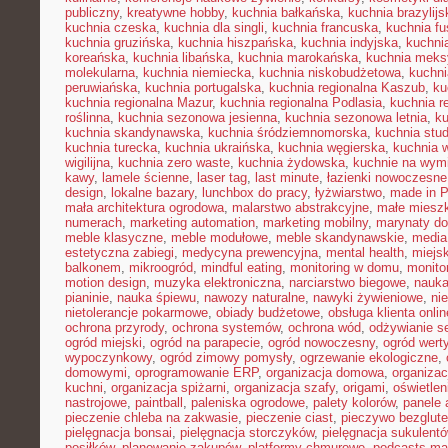
publiczny
,
kreatywne hobby
,
kuchnia bałkańska
,
kuchnia brazylijs
kuchnia czeska
,
kuchnia dla singli
,
kuchnia francuska
,
kuchnia fu
kuchnia gruzińska
,
kuchnia hiszpańska
,
kuchnia indyjska
,
kuchni
koreańska
,
kuchnia libańska
,
kuchnia marokańska
,
kuchnia mek
molekularna
,
kuchnia niemiecka
,
kuchnia niskobudżetowa
,
kuchni
peruwiańska
,
kuchnia portugalska
,
kuchnia regionalna Kaszub
,
ku
kuchnia regionalna Mazur
,
kuchnia regionalna Podlasia
,
kuchnia r
roślinna
,
kuchnia sezonowa jesienna
,
kuchnia sezonowa letnia
,
k
kuchnia skandynawska
,
kuchnia śródziemnomorska
,
kuchnia stu
kuchnia turecka
,
kuchnia ukraińska
,
kuchnia węgierska
,
kuchnia 
wigilijna
,
kuchnia zero waste
,
kuchnia żydowska
,
kuchnie na wymi
kawy
,
lamele ścienne
,
laser tag
,
last minute
,
łazienki nowoczesne
design
,
lokalne bazary
,
lunchbox do pracy
,
łyżwiarstwo
,
made in P
mała architektura ogrodowa
,
malarstwo abstrakcyjne
,
małe miesz
numerach
,
marketing automation
,
marketing mobilny
,
marynaty d
meble klasyczne
,
meble modułowe
,
meble skandynawskie
,
media
estetyczna zabiegi
,
medycyna prewencyjna
,
mental health
,
miejsk
balkonem
,
mikroogród
,
mindful eating
,
monitoring w domu
,
monito
motion design
,
muzyka elektroniczna
,
narciarstwo biegowe
,
nauka
pianinie
,
nauka śpiewu
,
nawozy naturalne
,
nawyki żywieniowe
,
ni
nietolerancje pokarmowe
,
obiady budżetowe
,
obsługa klienta onlin
ochrona przyrody
,
ochrona systemów
,
ochrona wód
,
odżywianie s
ogród miejski
,
ogród na parapecie
,
ogród nowoczesny
,
ogród wert
wypoczynkowy
,
ogród zimowy pomysły
,
ogrzewanie ekologiczne
,
domowymi
,
oprogramowanie ERP
,
organizacja domowa
,
organizac
kuchni
,
organizacja spiżarni
,
organizacja szafy
,
origami
,
oświetle
nastrojowe
,
paintball
,
paleniska ogrodowe
,
palety kolorów
,
panele 
pieczenie chleba na zakwasie
,
pieczenie ciast
,
pieczywo bezglut
pielęgnacja bonsai
,
pielęgnacja storczyków
,
pielęgnacja sukulent
posiłków
,
planowanie zakupów
,
platformy chmurowe
,
podcasts ma