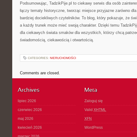
Podsumowując, TadzikPije.pl to ciekawy serwis dla osób zaintere
łączy tematy historyczne, tworząc miejsce przyjazne zarówno dla 
bardziej dociekliwych czytelników. To blog, który pokazuje, że świ
a każdy trunek może mieć swoją charakter. Dzięki temu TadzikPij
dla ciekawych świata smaków dla wszystkich, którzy chcą patrze
świadomością, ciekawością i otwartością.
CATEGORIES:
NIERUCHOMOŚCI
Comments are closed.
Archives
Meta
lipiec 2026
Zaloguj się
czerwiec 2026
Valid
XHTML
maj 2026
XFN
kwiecień 2026
WordPress
marzec 2026