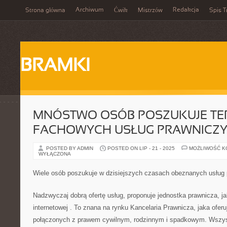
Archiwum
Redakcja
Strona główna
Ćwik
Mistrzów
Spis T
BRAMKI
MNÓSTWO OSÓB POSZUKUJE TE
FACHOWYCH USŁUG PRAWNICZ
POSTED BY ADMIN
POSTED ON LIP - 21 - 2025
MOŻLIWOŚĆ 
WYŁĄCZONA
Wiele osób poszukuje w dzisiejszych czasach obeznanych usług
Nadzwyczaj dobrą ofertę usług, proponuje jednostka prawnicza, jak
internetowej
. To znana na rynku Kancelaria Prawnicza, jaka oferu
połączonych z prawem cywilnym, rodzinnym i spadkowym. Wszyst