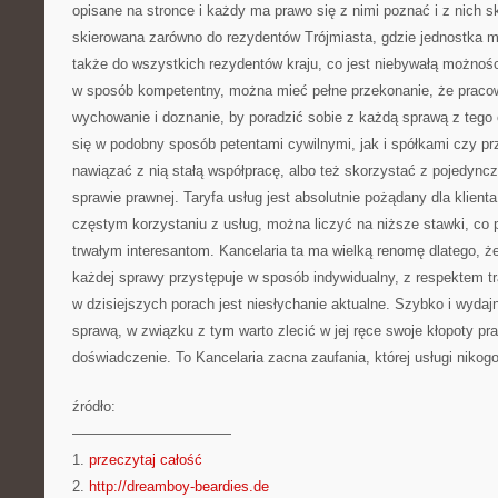
opisane na stronce i każdy ma prawo się z nimi poznać i z nich sk
skierowana zarówno do rezydentów Trójmiasta, gdzie jednostka ma
także do wszystkich rezydentów kraju, co jest niebywałą możnoś
w sposób kompetentny, można mieć pełne przekonanie, że praco
wychowanie i doznanie, by poradzić sobie z każdą sprawą z tego 
się w podobny sposób petentami cywilnymi, jak i spółkami czy p
nawiązać z nią stałą współpracę, albo też skorzystać z pojedync
sprawie prawnej. Taryfa usług jest absolutnie pożądany dla klient
częstym korzystaniu z usług, można liczyć na niższe stawki, co 
trwałym interesantom. Kancelaria ta ma wielką renomę dlatego, że
każdej sprawy przystępuje w sposób indywidualny, z respektem tra
w dzisiejszych porach jest niesłychanie aktualne. Szybko i wydaj
sprawą, w związku z tym warto zlecić w jej ręce swoje kłopoty pra
doświadczenie. To Kancelaria zacna zaufania, której usługi nikogo
źródło:
———————————
1.
przeczytaj całość
2.
http://dreamboy-beardies.de