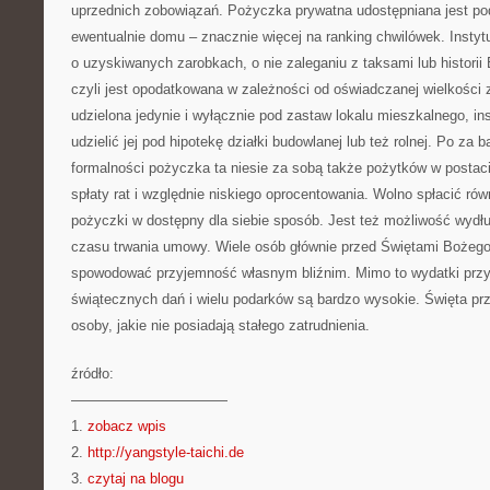
uprzednich zobowiązań. Pożyczka prywatna udostępniana jest po
ewentualnie domu – znacznie więcej na ranking chwilówek. Instyt
o uzyskiwanych zarobkach, o nie zaleganiu z taksami lub histori
czyli jest opodatkowana w zależności od oświadczanej wielkości
udzielona jedynie i wyłącznie pod zastaw lokalu mieszkalnego, i
udzielić jej pod hipotekę działki budowlanej lub też rolnej. Po za
formalności pożyczka ta niesie za sobą także pożytków w posta
spłaty rat i względnie niskiego oprocentowania. Wolno spłacić rów
pożyczki w dostępny dla siebie sposób. Jest też możliwość wydłu
czasu trwania umowy. Wiele osób głównie przed Świętami Bożego
spowodować przyjemność własnym bliźnim. Mimo to wydatki przy
świątecznych dań i wielu podarków są bardzo wysokie. Święta pr
osoby, jakie nie posiadają stałego zatrudnienia.
źródło:
———————————
1.
zobacz wpis
2.
http://yangstyle-taichi.de
3.
czytaj na blogu