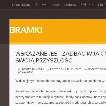
Archiwum
Redakcja
Strona główna
Ćwik
Mistrzów
Spis T
BRAMKI
WSKAZANE JEST ZADBAĆ W JAKI
SWOJĄ PRZYSZŁOŚĆ
POSTED BY ADMIN
POSTED ON LIP - 11 - 2025
MOŻLIWOŚĆ K
WYŁĄCZONA
W dzisiejszych czasach możemy sobie pozwolić dokładnie na ws
To jedna z najpopularniejszych pożyczek użyczanych przez insty
skorzystaniem z tej opcji w sytuacji, kiedy bank odmówił nam zap
często, kiedy mamy za drobną zdolność kredytową lub w wypadku