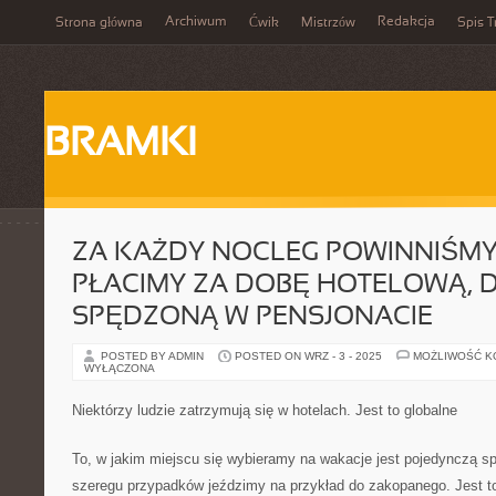
Archiwum
Redakcja
Strona główna
Ćwik
Mistrzów
Spis T
BRAMKI
ZA KAŻDY NOCLEG POWINNIŚMY
PŁACIMY ZA DOBĘ HOTELOWĄ, 
SPĘDZONĄ W PENSJONACIE
POSTED BY ADMIN
POSTED ON WRZ - 3 - 2025
MOŻLIWOŚĆ 
WYŁĄCZONA
Niektórzy ludzie zatrzymują się w hotelach. Jest to globalne
To, w jakim miejscu się wybieramy na wakacje jest pojedynczą s
szeregu przypadków jeździmy na przykład do zakopanego. Jest to