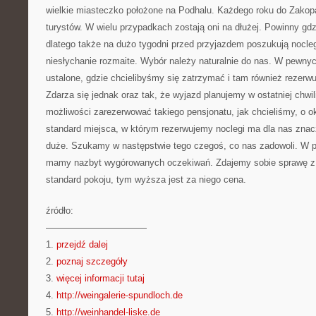
wielkie miasteczko położone na Podhalu. Każdego roku do Zakop
turystów. W wielu przypadkach zostają oni na dłużej. Powinny gd
dlatego także na dużo tygodni przed przyjazdem poszukują nocleg
niesłychanie rozmaite. Wybór należy naturalnie do nas. W pew
ustalone, gdzie chcielibyśmy się zatrzymać i tam również rezer
Zdarza się jednak oraz tak, że wyjazd planujemy w ostatniej chw
możliwości zarezerwować takiego pensjonatu, jak chcieliśmy, o o
standard miejsca, w którym rezerwujemy noclegi ma dla nas znacz
duże. Szukamy w następstwie tego czegoś, co nas zadowoli. W
mamy nazbyt wygórowanych oczekiwań. Zdajemy sobie sprawę z 
standard pokoju, tym wyższa jest za niego cena.
źródło:
———————————
1.
przejdź dalej
2.
poznaj szczegóły
3.
więcej informacji tutaj
4.
http://weingalerie-spundloch.de
5.
http://weinhandel-liske.de