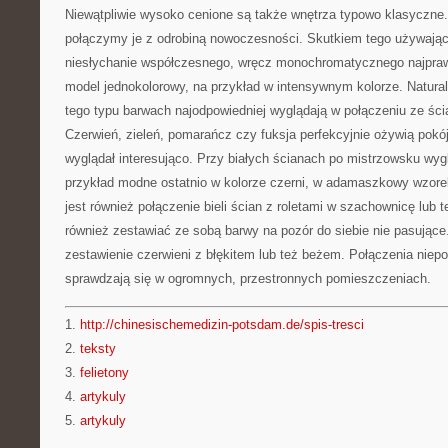
Niewątpliwie wysoko cenione są także wnętrza typowo klasyczne. N
połączymy je z odrobiną nowoczesności. Skutkiem tego używając r
niesłychanie współczesnego, wręcz monochromatycznego najprawi
model jednokolorowy, na przykład w intensywnym kolorze. Naturalni
tego typu barwach najodpowiedniej wyglądają w połączeniu ze śc
Czerwień, zieleń, pomarańcz czy fuksja perfekcyjnie ożywią pokój
wyglądał interesująco. Przy białych ścianach po mistrzowsku wygl
przykład modne ostatnio w kolorze czerni, w adamaszkowy wzo
jest również połączenie bieli ścian z roletami w szachownicę lub
również zestawiać ze sobą barwy na pozór do siebie nie pasujące
zestawienie czerwieni z błękitem lub też beżem. Połączenia niepo
sprawdzają się w ogromnych, przestronnych pomieszczeniach.
1.
http://chinesischemedizin-potsdam.de/spis-tresci
2.
teksty
3.
felietony
4.
artykuly
5.
artykuly