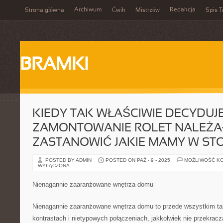
Archiwum
Redakcja
Strona główna
Ćwik
Mistrzów
Spis T
BRAMKI
KIEDY TAK WŁAŚCIWIE DECYDUJ
ZAMONTOWANIE ROLET NALEŻAŁ
ZASTANOWIĆ JAKIE MAMY W ST
POSTED BY ADMIN
POSTED ON PAŹ - 9 - 2025
MOŻLIWOŚĆ K
WYŁĄCZONA
Nienagannie zaaranżowane wnętrza domu
Nienagannie zaaranżowane wnętrza domu to przede wszystkim tak
kontrastach i nietypowych połączeniach, jakkolwiek nie przekrac