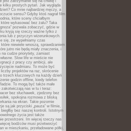
e jest zatrzymanie się na chwilę i
e kilku prostych pytań. Jak wygląda
zień? Co mnie najbardziej męczy, a
oczucie sensu? Gdyby ktoś nagrał film
odnia, które sceny chciałbym
 które wykasować bez żalu? Taka
agnoza” pozwala zobaczyć, gdzie w
ku kryją się rzeczy ważne tylko z
enia lub z przyczyn wizerunkowych.
je się, że wypełniamy czas
 które niewiele wnoszą, sprawdzaniem
tóre jutro nie będą miały znaczenia, i
na cudze priorytety, zamiast
własne. Slow life w mieście nie
gnacji z pracy czy ambicji, ale
zycięcie nadmiaru. To może być
 liczby projektów na raz, skrócenie
do trzech kluczowych na każdy dzień
enie godzin offline, kiedy telefon
fladzie. To mogą być także małe
e zakotwiczają nas w tu i teraz:
pacer bez słuchawek, zjedzony bez
siłek, spokojna rozmowa z bliską
rkania na ekran. Takie pozornie
je są jak przyciski „pauza” w filmie,
j biegłby bez naszej kontroli. Istotnym
owolnego życia jest także
e przestrzeni. Im więcej rzeczy nas
 więcej bodźców musi przetworzyć
an w mieszkaniu, przeładowane półki,