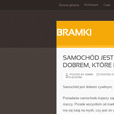
Archiwum
Strona główna
Ćwik
BRAMKI
SAMOCHÓD JEST
DOBREM, KTÓRE
POSTED BY ADMIN
POSTED ON 
WYŁĄCZONA
Samochód jest dobrem cywilnym, 
Posiadanie samochodu kojarzy się
rzeczy. Przede wszystkim od mark
ma się tutaj na myśli, czy jest o