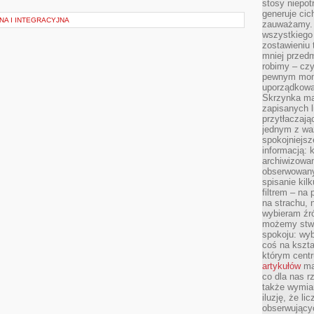
stosy niepo
generuje cic
NA I INTEGRACYJNA
zauważamy. 
wszystkiego
zostawieniu 
mniej przedm
robimy – cz
pewnym mome
uporządkowan
Skrzynka mai
zapisanych l
przytłaczają
jednym z wa
spokojniejsz
informacją: 
archiwizowan
obserwowanyc
spisanie kil
filtrem – na 
na strachu, 
wybieram źr
możemy stwo
spokoju: wyb
coś na kszta
którym cent
artykułów
mat
co dla nas 
także wymiar
iluzję, że li
obserwujący