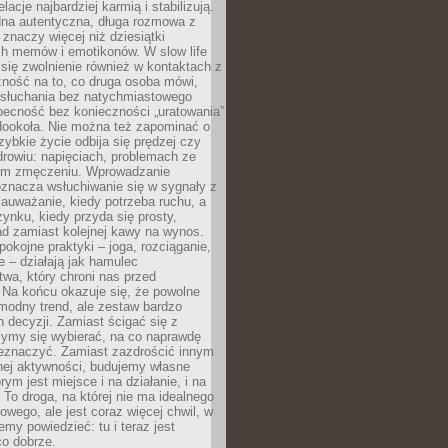
lacje najbardziej karmią i stabilizują.
dna autentyczna, długa rozmowa z
 znaczy więcej niż dziesiątki
h memów i emotikonów. W slow life
e się zwolnienie również w kontaktach z
żność na to, co druga osoba mówi,
 słuchania bez natychmiastowego
becność bez konieczności „uratowania”
dookoła. Nie można też zapominać o
szybkie życie odbija się prędzej czy
drowiu: napięciach, problemach ze
ym zmęczeniu. Wprowadzanie
oznacza wsłuchiwanie się w sygnały z
auważanie, kiedy potrzeba ruchu, a
ynku, kiedy przyda się prosty,
d zamiast kolejnej kawy na wynos.
pokojne praktyki – joga, rozciąganie,
 – działają jak hamulec
wa, który chroni nas przed
 Na końcu okazuje się, że powolne
 modny trend, ale zestaw bardzo
 decyzji. Zamiast ścigać się z
ymy się wybierać, na co naprawdę
zeznaczyć. Zamiast zazdrościć innym
nej aktywności, budujemy własne
rym jest miejsce i na działanie, i na
To droga, na której nie ma idealnego
owego, ale jest coraz więcej chwil, w
my powiedzieć: tu i teraz jest
co dobrze.