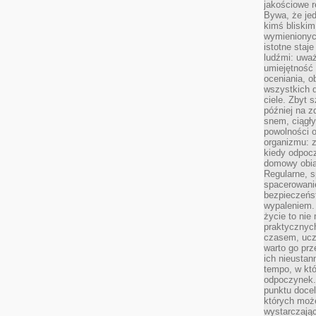
jakościowe re
Bywa, że je
kimś bliskim
wymienionyc
istotne staj
ludźmi: uwa
umiejętność
oceniania, o
wszystkich 
ciele. Zbyt 
później na z
snem, ciągł
powolności 
organizmu: z
kiedy odpocz
domowy obia
Regularne, s
spacerowanie
bezpieczeńst
wypaleniem.
życie to nie
praktycznych
czasem, ucz
warto go pr
ich nieustan
tempo, w któ
odpoczynek. 
punktu docel
których może
wystarczają