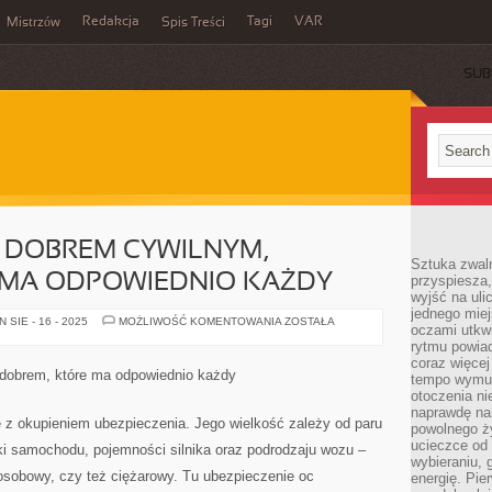
Redakcja
Tagi
VAR
Mistrzów
Spis Treści
SUB
 DOBREM CYWILNYM,
Sztuka zwaln
 MA ODPOWIEDNIO KAŻDY
przyspiesza
wyjść na uli
jednego miej
SAMOCHÓD
SIE - 16 - 2025
MOŻLIWOŚĆ KOMENTOWANIA
ZOSTAŁA
oczami utkwi
JEST
DOBREM
rytmu powiad
CYWILNYM,
coraz więcej 
DOBREM,
dobrem, które ma odpowiednio każdy
tempo wymus
KTÓRE
MA
otoczenia ni
ODPOWIEDNIO
naprawdę nam
KAŻDY
 z okupieniem ubezpieczenia. Jego wielkość zależy od paru
powolnego ży
ucieczce od 
i samochodu, pojemności silnika oraz podrodzaju wozu –
wybieraniu,
n osobowy, czy też ciężarowy. Tu ubezpieczenie oc
energię. Pi