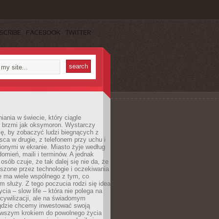
SCRIBE
FACEBOOK
TWITTER
iania w świecie, który ciągle
, brzmi jak oksymoron. Wystarczy
cę, by zobaczyć ludzi biegnących z
sca w drugie, z telefonem przy uchu i
onymi w ekranie. Miasto żyje według
omień, maili i terminów. A jednak
osób czuje, że tak dalej się nie da, że
zone przez technologie i oczekiwania
e ma wiele wspólnego z tym, co
 służy. Z tego poczucia rodzi się idea
cia – slow life – która nie polega na
cywilizacji, ale na świadomym
 gdzie chcemy inwestować swoją
erwszym krokiem do powolnego życia