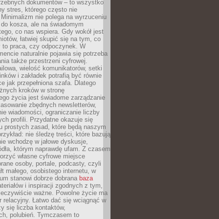
trzebnych dokumentów – to wszystko
hy stres, którego często nie
Minimalizm nie polega na wyrzuceniu
 do kosza, ale na świadomym
tego, co nas wspiera. Gdy wokół jest
iotów, łatwiej skupić się na tym, co
y to praca, czy odpoczynek. W
ncie naturalnie pojawia się potrzeba
ia także przestrzeni cyfrowej.
lowa, wielość komunikatorów, setki
inków i zakładek potrafią być równie
ce jak przepełniona szafa. Dlatego
żnych kroków w stronę
ego życia jest świadome zarządzanie
kasowanie zbędnych newsletterów,
ie wiadomości, ograniczanie liczby
h profili. Przydatne okazuje się
ku prostych zasad, które będą naszym
przykład: nie śledzę treści, które bazują
nie wchodzę w jałowe dyskusje,
ódła, którym naprawdę ufam. Z czasem
rzyć własne cyfrowe miejsce
rane osoby, portale, podcasty, czyli
łt małego, osobistego internetu, w
rum stanowi dobrze dobrana
baza
eriałów i inspiracji zgodnych z tym,
rzeczywiście ważne. Powolne życie ma
 relacyjny. Łatwo dać się wciągnąć w
czy się liczba kontaktów,
ch, polubień. Tymczasem to