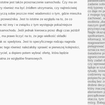
paradoksalni
 istotne jest także przeznaczenie samochodu. Czy ma on
zadanie sobi
mój typowy d
czy również ma być źródłem utrzymania, czy najtreściwiej
co daje mi p
życzą sobie jeszcze mieć wiadomości o tym, gdzie mieszka
z mojego tyg
zachować, a
a przewoźnika. Jest to istotne ze względu na to, że co
osobista „di
iwe niż inny i w związku z tym występuje pokaźniejsze
naszym grafi
przyzwyczaj
amochodu. Jeśli jednak kierowca przez długi czas jeździł
Nagle okazu
spotkaniami,
 ma prawo liczyć na to, że jego wielkość składki
informacji, k
ak oc spedytora. Jest to specyficznego rodzaju nagroda
reagowaniem 
pielęgnować 
c tego również należałoby sprawić w pierwszej kolejności,
oznacza rezy
yciel, a dopiero potem wybrać ofertę, która będzie
świadome pr
ograniczenie
ydatna ze względów finansowych.
listy zadań 
czy wprowadz
ląduje w szu
rytuały, któr
codzienny s
pośpiechu po
osobą bez ze
drobne decyz
który inacze
elementem p
porządkowani
otacza, tym
mózg. Bałag