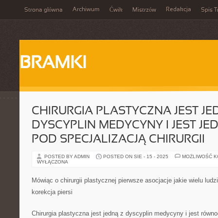
Archiwum
Redakcja
Strona główna
Ćwik
Mistrzów
Spis T
BRAMKI
CHIRURGIA PLASTYCZNA JEST JE
DYSCYPLIN MEDYCYNY I JEST J
POD SPECJALIZACJĄ CHIRURGII
POSTED BY ADMIN
POSTED ON SIE - 15 - 2025
MOŻLIWOŚĆ 
WYŁĄCZONA
Mówiąc o chirurgii plastycznej pierwsze asocjacje jakie wielu lud
korekcja piersi
Chirurgia plastyczna jest jedną z dyscyplin medycyny i jest równ