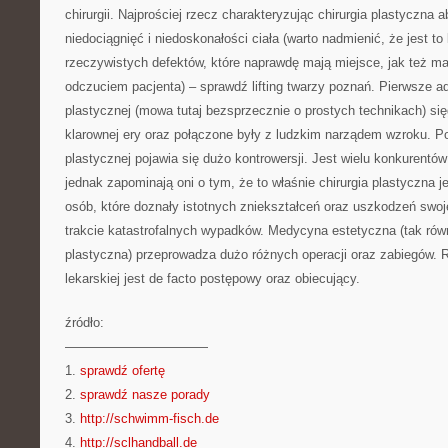
chirurgii. Najprościej rzecz charakteryzując chirurgia plastyczna a
niedociągnięć i niedoskonałości ciała (warto nadmienić, że jest t
rzeczywistych defektów, które naprawdę mają miejsce, jak też 
odczuciem pacjenta) – sprawdź lifting twarzy poznań. Pierwsze adn
plastycznej (mowa tutaj bezsprzecznie o prostych technikach) się
klarownej ery oraz połączone były z ludzkim narządem wzroku. Pow
plastycznej pojawia się dużo kontrowersji. Jest wielu konkurentó
jednak zapominają oni o tym, że to właśnie chirurgia plastyczna j
osób, które doznały istotnych zniekształceń oraz uszkodzeń swoj
trakcie katastrofalnych wypadków. Medycyna estetyczna (tak równ
plastyczna) przeprowadza dużo różnych operacji oraz zabiegów. Ro
lekarskiej jest de facto postępowy oraz obiecujący.
źródło:
———————————
1.
sprawdź ofertę
2.
sprawdź nasze porady
3.
http://schwimm-fisch.de
4.
http://sclhandball.de