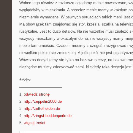
Wobec tego również z rozkoszą oglądamy meble nowoczesne, wy
wyglądałyby w mieszkaniu. A przecież meble mamy w każdym po
niezmiernie wymagane. W pewnych sytuacjach takich mebli jest d
Ma obowiązek tam znajdować się stół, krzesła, szafka na telewizo
rustykalne. Jest to dużo detalów. Na nie wszelkie musi znaleźć si
wszyscy mieszkamy w okazałym domu, nie wszyscy mamy miejsc
meble tam umieścić. Czasem musimy z czegoś zrezygnować i wyk
niewielkim pokoju się zmieszczą. A jeśli pokój nie jest gigantyczn
Wówczas decydujemy się tylko na bazowe rzeczy, na bazowe mebl
niezbędne musimy zdecydować sami. Niekiedy taka decyzja jest 
źródło:
———————————
1.
odwiedź stronę
2.
http://zeppelin2000.de
3.
http://zettelhelden.de
4.
http://zingst-boddenperle.de
5.
więcej treści