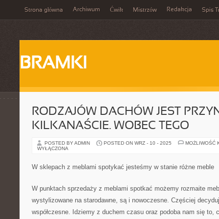
Archiwum
Redakcja
Strona główna
Ćwik
Mistrzów
Spis T
BRAMKI
RODZAJÓW DACHÓW JEST PRZYN
KILKANAŚCIE. WOBEC TEGO
POSTED BY ADMIN
POSTED ON WRZ - 10 - 2025
MOŻLIWOŚĆ 
WYŁĄCZONA
W sklepach z meblami spotykać jesteśmy w stanie różne meble
W punktach sprzedaży z meblami spotkać możemy rozmaite mebl
wystylizowane na starodawne, są i nowoczesne. Częściej decydu
współczesne. Idziemy z duchem czasu oraz podoba nam się to, c