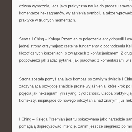
dziwna wyrocznia, lecz jako praktyczna nauka do procesu stawani
komentarze heksagramów, wyjaśnienia symboli, a także wprowadz
praktykę w trudnych momentach.
Serwis I Ching – Księga Przemian to połączenie encyklopedii i o
jednej strony otrzymujesz rzetelne fundamenty o pochodzeniu Księ
filozoficznych korzeniach, o związkach z konfucjanizmem. Z drugi
podpowiedzi jak zadać pytanie, jak pracować z komentarzami w s
Strona została pomyślana jako kompas po zawiłym świecie I Chi
zaczynająca przygodę znajdzie proste wyjaśnienia, które krok po
pojęcia jak heksagram, yin i yang, cykliczność. Osoba praktykują
konteksty, inspirujące do nowego odczytania nad znanymi już h
I Ching – Księga Przemian jest tu pokazywana jako narzędzie sa
pomagają doprecyzować intencję, zanim jeszcze sięgniesz po mon