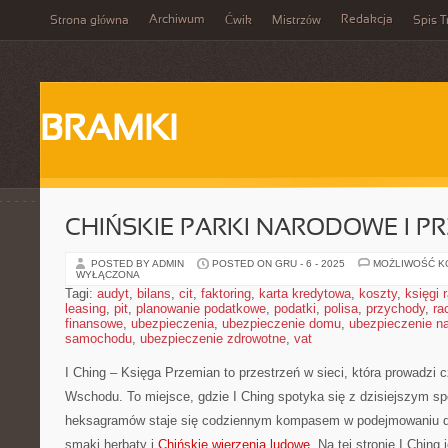
Archiwum
Redakcja
Strona główna
Ćwik
Mistrzów
Spis T
BRAMKI
CHIŃSKIE PARKI NARODOWE I P
POSTED BY ADMIN
POSTED ON GRU - 6 - 2025
MOŻLIWOŚĆ 
WYŁĄCZONA
Tagi:
audyt
,
bilans
,
cit
,
faktoring
,
karta kredytowa
,
koszty
,
księgi
leasing
,
pit
,
planowanie podatkowe
,
podatki
,
polisa
,
przychody
,
ra
finansowe
,
ubezpieczenia
,
ubezpieczenie domu
,
ubezpieczenie na
samochodu
,
ubezpieczenie zdrowotne
,
vat
I Ching – Księga Przemian to przestrzeń w sieci, która prowadzi 
Wschodu. To miejsce, gdzie I Ching spotyka się z dzisiejszym sp
heksagramów staje się codziennym kompasem w podejmowaniu d
smaki herbaty i
Chińskie wierzenia ludowe
. Na tej stronie I Ching