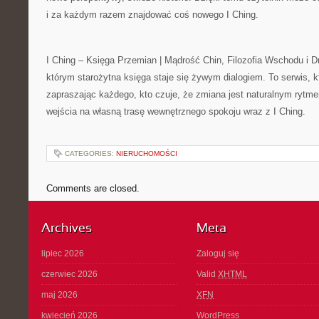
i za każdym razem znajdować coś nowego I Ching.
I Ching – Księga Przemian | Mądrość Chin, Filozofia Wschodu i D
którym starożytna księga staje się żywym dialogiem. To serwis, kt
zapraszając każdego, kto czuje, że zmiana jest naturalnym rytm
wejścia na własną trasę wewnętrznego spokoju wraz z I Ching.
CATEGORIES:
NIERUCHOMOŚCI
Comments are closed.
Archives
Meta
lipiec 2026
Zaloguj się
czerwiec 2026
Valid
XHTML
maj 2026
XFN
kwiecień 2026
WordPress