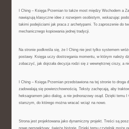
I Ching – Księga Przemian to także most między Wschodem a Za
nawiązują klasyczne idee z rozwojem osobistym, wskazując podo
takimi podejściami jak praca z archetypami. To zaproszenie do twó
mechanicznego kopiowania jednej tradycji.
Na stronie podkreśla się, że I Ching nie jest tylko systemem wró
postawy. Księga uczy dostrzegania momentu, w którym należy dz
zobaczyć, jak dojrzała decyzja rodzi się z wewnętrznej ciszy, a n
I Ching – Księga Przemian przedstawiona na tej stronie to droga d
zadowalają się powierzchownością. Teksty zachęcają, aby trakto
heksagramem jako dialog, a nie jednorazowy osąd. Dzięki temu I
starszym, do którego można wracać wciąż na nowo.
Strona jest projektowana jako dynamiczny projekt. Treści są posz
nowe perspektywy, świeże historie. Dzięki temu czytelnik może o