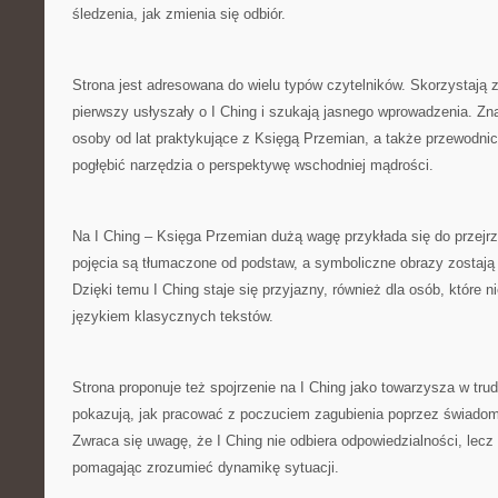
śledzenia, jak zmienia się odbiór.
Strona jest adresowana do wielu typów czytelników. Skorzystają z 
pierwszy usłyszały o I Ching i szukają jasnego wprowadzenia. Zna
osoby od lat praktykujące z Księgą Przemian, a także przewodnic
pogłębić narzędzia o perspektywę wschodniej mądrości.
Na I Ching – Księga Przemian dużą wagę przykłada się do przejrz
pojęcia są tłumaczone od podstaw, a symboliczne obrazy zostają w
Dzięki temu I Ching staje się przyjazny, również dla osób, które n
językiem klasycznych tekstów.
Strona proponuje też spojrzenie na I Ching jako towarzysza w tru
pokazują, jak pracować z poczuciem zagubienia poprzez świadome
Zwraca się uwagę, że I Ching nie odbiera odpowiedzialności, lec
pomagając zrozumieć dynamikę sytuacji.