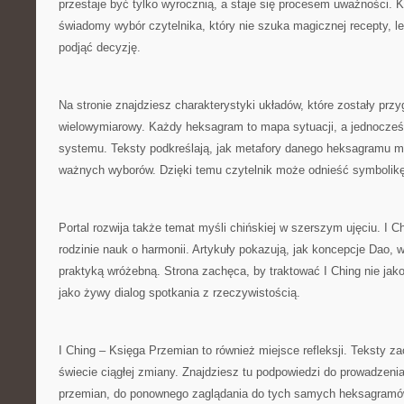
przestaje być tylko wyrocznią, a staje się procesem uważności. K
świadomy wybór czytelnika, który nie szuka magicznej recepty, le
podjąć decyzję.
Na stronie znajdziesz charakterystyki układów, które zostały pr
wielowymiarowy. Każdy heksagram to mapa sytuacji, a jednocześ
systemu. Teksty podkreślają, jak metafory danego heksagramu mo
ważnych wyborów. Dzięki temu czytelnik może odnieść symbolikę
Portal rozwija także temat myśli chińskiej w szerszym ujęciu. I C
rodzinie nauk o harmonii. Artykuły pokazują, jak koncepcje Dao, 
praktyką wróżebną. Strona zachęca, by traktować I Ching nie jak
jako żywy dialog spotkania z rzeczywistością.
I Ching – Księga Przemian to również miejsce refleksji. Teksty z
świecie ciągłej zmiany. Znajdziesz tu podpowiedzi do prowadzenia
przemian, do ponownego zaglądania do tych samych heksagramów