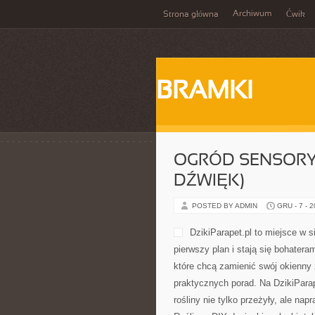
Archiwum
Strona główna
Ćwik
BRAMKI
OGRÓD SENSORY
DŹWIĘK)
POSTED BY ADMIN
GRU - 7 - 
DzikiParapet.pl to miejsce w 
pierwszy plan i stają się bohater
które chcą zamienić swój okienny z
praktycznych porad. Na DzikiParap
rośliny nie tylko przeżyły, ale 