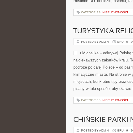
Roślinne DIY doniczki, osłonki, tab
CATEGORIES:
NIERUCHOMOŚCI
TURYSTYKA RELI
POSTED BY ADMIN
GRU - 6 - 
uMichalika – odkrywaj Polskę t
najciekawszych zakątków kraju. T
podróże po całej Polsce – od pasm
klimatyczne miasta. Na stronie w 
miejscach, konkretne tipy oraz oso
pisany w taki sposób, aby ułatwić 
CATEGORIES:
NIERUCHOMOŚCI
CHIŃSKIE PARKI
POSTED BY ADMIN
GRU - 6 - 