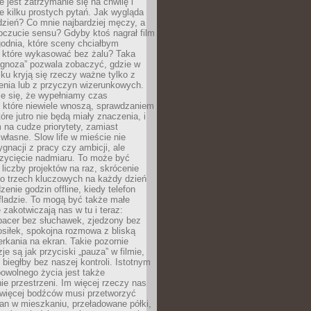
e jest zatrzymanie się na chwilę i
e kilku prostych pytań. Jak wygląda
zień? Co mnie najbardziej męczy, a
oczucie sensu? Gdyby ktoś nagrał film
odnia, które sceny chciałbym
 które wykasować bez żalu? Taka
agnoza” pozwala zobaczyć, gdzie w
ku kryją się rzeczy ważne tylko z
enia lub z przyczyn wizerunkowych.
je się, że wypełniamy czas
 które niewiele wnoszą, sprawdzaniem
tóre jutro nie będą miały znaczenia, i
na cudze priorytety, zamiast
własne. Slow life w mieście nie
gnacji z pracy czy ambicji, ale
zycięcie nadmiaru. To może być
 liczby projektów na raz, skrócenie
do trzech kluczowych na każdy dzień
enie godzin offline, kiedy telefon
fladzie. To mogą być także małe
e zakotwiczają nas w tu i teraz:
pacer bez słuchawek, zjedzony bez
siłek, spokojna rozmowa z bliską
rkania na ekran. Takie pozornie
je są jak przyciski „pauza” w filmie,
j biegłby bez naszej kontroli. Istotnym
owolnego życia jest także
e przestrzeni. Im więcej rzeczy nas
 więcej bodźców musi przetworzyć
an w mieszkaniu, przeładowane półki,