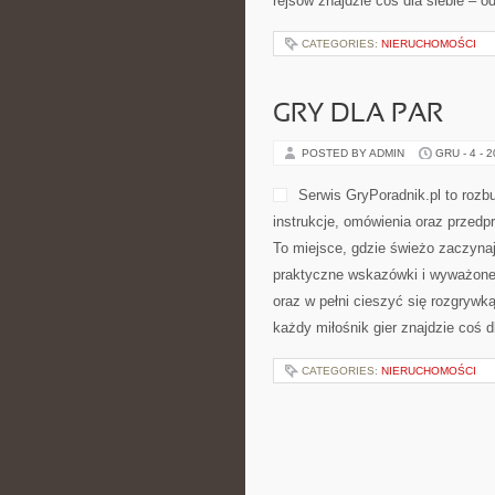
rejsów znajdzie coś dla siebie – 
CATEGORIES:
NIERUCHOMOŚCI
GRY DLA PAR
POSTED BY ADMIN
GRU - 4 - 
Serwis GryPoradnik.pl to roz
instrukcje, omówienia oraz przedp
To miejsce, gdzie świeżo zaczynaj
praktyczne wskazówki i wyważone 
oraz w pełni cieszyć się rozgrywk
każdy miłośnik gier znajdzie coś d
CATEGORIES:
NIERUCHOMOŚCI