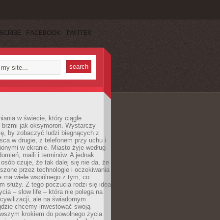
SCRIBE
FACEBOOK
TWITTER
iania w świecie, który ciągle
, brzmi jak oksymoron. Wystarczy
cę, by zobaczyć ludzi biegnących z
sca w drugie, z telefonem przy uchu i
onymi w ekranie. Miasto żyje według
omień, maili i terminów. A jednak
osób czuje, że tak dalej się nie da, że
zone przez technologie i oczekiwania
e ma wiele wspólnego z tym, co
 służy. Z tego poczucia rodzi się idea
cia – slow life – która nie polega na
cywilizacji, ale na świadomym
 gdzie chcemy inwestować swoją
erwszym krokiem do powolnego życia