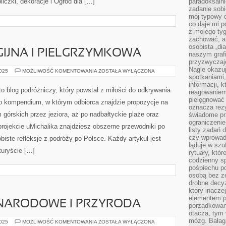
liczki, dekoracje i Ogród dla […]
paradoksalni
zadanie sobi
mój typowy d
co daje mi p
z mojego tyg
zachować, a
osobista „di
GIJNA I PIELGRZYMKOWA
naszym grafi
przyzwyczaj
Nagle okazu
TURYSTYKA
2025
MOŻLIWOŚĆ KOMENTOWANIA
ZOSTAŁA WYŁĄCZONA
RELIGIJNA
spotkaniami,
I
informacji, k
PIELGRZYMKOWA
o blog podróżniczy, który powstał z miłości do odkrywania
reagowaniem 
pielęgnować 
o kompendium, w którym odbiorca znajdzie propozycje na
oznacza rezy
 górskich przez jeziora, aż po nadbałtyckie plaże oraz
świadome pr
ograniczenie
projekcie uMichalika znajdziesz obszerne przewodniki po
listy zadań 
czy wprowadz
biste refleksje z podróży po Polsce. Każdy artykuł jest
ląduje w szu
turyście […]
rytuały, któr
codzienny s
pośpiechu po
osobą bez ze
drobne decyz
który inacze
elementem p
 NARODOWE I PRZYRODA
porządkowani
otacza, tym
mózg. Bałag
CHIŃSKIE
2025
MOŻLIWOŚĆ KOMENTOWANIA
ZOSTAŁA WYŁĄCZONA