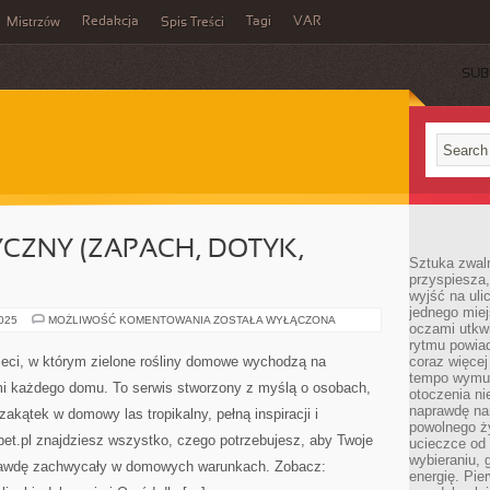
Redakcja
Tagi
VAR
Mistrzów
Spis Treści
SUB
CZNY (ZAPACH, DOTYK,
Sztuka zwaln
przyspiesza
wyjść na uli
jednego miej
OGRÓD
2025
MOŻLIWOŚĆ KOMENTOWANIA
ZOSTAŁA WYŁĄCZONA
oczami utkwi
SENSORYCZNY
(ZAPACH,
rytmu powiad
DOTYK,
sieci, w którym zielone rośliny domowe wychodzą na
coraz więcej 
DŹWIĘK)
tempo wymus
ami każdego domu. To serwis stworzony z myślą o osobach,
otoczenia ni
naprawdę nam
akątek w domowy las tropikalny, pełną inspiracji i
powolnego ży
et.pl znajdziesz wszystko, czego potrzebujesz, aby Twoje
ucieczce od 
wybieraniu,
naprawdę zachwycały w domowych warunkach. Zobacz:
energię. Pi