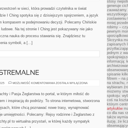
PARKI
stosy niepo
NARODOWE
generuje cic
I
rzestrzeń w sieci, która prowadzi czytelnika w świat
zauważamy. 
PRZYRODA
wszystkiego
ie I Ching spotyka się z dzisiejszym spojrzeniem, a język
zostawieniu 
ym kompasem w podejmowaniu decyzji. Polecamy Chińskie
mniej przedm
robimy – cz
 ludowe. Na tej stronie I Ching jest pokazywany nie jako
pewnym mome
uporządkowan
yczna nauka do procesu stawania się. Znajdziesz tu
Skrzynka mai
enia symboli, a […]
zapisanych l
przytłaczają
jednym z wa
spokojniejsz
informacją: 
archiwizowan
obserwowanyc
STREMALNE
spisanie kil
filtrem – na 
na strachu, 
ŻEGLARSTWO
2025
MOŻLIWOŚĆ KOMENTOWANIA
ZOSTAŁA WYŁĄCZONA
EKSTREMALNE
wybieram źr
możemy stwo
chty i Pasja Żeglarstwa to portal, w którym miłość do
spokoju: wyb
coś na kszta
m i inspiracją do podróży. To strona internetowa, stworzona
którym cent
ejsach, które chcą poznawać nowe trasy, wynajmować
artykułów
mat
co dla nas 
je umiejętności. Polecamy: Rejsy rodzinne i Żeglarstwo z
także wymiar
hty.pl to wirtualna przystań, w której każdy sympatyk
iluzję, że li
obserwujący