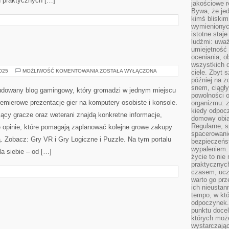
od praktycznych […]
jakościowe re
Bywa, że je
kimś bliskim
wymienionyc
istotne staj
ludźmi: uwa
umiejętność
oceniania, o
wszystkich 
GRY
2025
MOŻLIWOŚĆ KOMENTOWANIA
ZOSTAŁA WYŁĄCZONA
ciele. Zbyt 
DLA
później na z
PAR
snem, ciągł
budowany blog gamingowy, który gromadzi w jednym miejscu
powolności 
remierowe prezentacje gier na komputery osobiste i konsole.
organizmu: z
kiedy odpocz
ący gracze oraz weterani znajdą konkretne informacje,
domowy obia
Regularne, s
opinie, które pomagają zaplanować kolejne growe zakupy
spacerowanie
ą. Zobacz: Gry VR i Gry Logiczne i Puzzle. Na tym portalu
bezpieczeńst
wypaleniem.
la siebie – od […]
życie to nie
praktycznych
czasem, ucz
warto go pr
ich nieustan
tempo, w któ
odpoczynek. 
punktu docel
których może
wystarczają