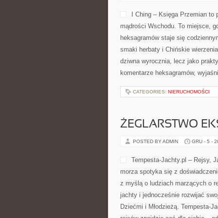
I Ching – Księga Przemian to p
mądrości Wschodu. To miejsce, gdz
heksagramów staje się codzienn
smaki herbaty i Chińskie wierzenia
dziwna wyrocznia, lecz jako prakt
komentarze heksagramów, wyjaśni
CATEGORIES:
NIERUCHOMOŚCI
ŻEGLARSTWO EK
POSTED BY ADMIN
GRU - 5 - 
Tempesta-Jachty.pl – Rejsy, Ja
morza spotyka się z doświadczenie
z myślą o ludziach marzących o r
jachty i jednocześnie rozwijać swo
Dziećmi i Młodzieżą. Tempesta-Jac