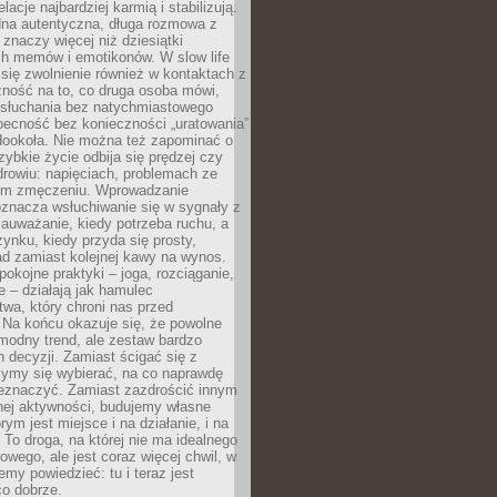
lacje najbardziej karmią i stabilizują.
dna autentyczna, długa rozmowa z
 znaczy więcej niż dziesiątki
h memów i emotikonów. W slow life
e się zwolnienie również w kontaktach z
żność na to, co druga osoba mówi,
 słuchania bez natychmiastowego
becność bez konieczności „uratowania”
dookoła. Nie można też zapominać o
szybkie życie odbija się prędzej czy
drowiu: napięciach, problemach ze
ym zmęczeniu. Wprowadzanie
oznacza wsłuchiwanie się w sygnały z
auważanie, kiedy potrzeba ruchu, a
ynku, kiedy przyda się prosty,
d zamiast kolejnej kawy na wynos.
pokojne praktyki – joga, rozciąganie,
 – działają jak hamulec
wa, który chroni nas przed
 Na końcu okazuje się, że powolne
 modny trend, ale zestaw bardzo
 decyzji. Zamiast ścigać się z
ymy się wybierać, na co naprawdę
zeznaczyć. Zamiast zazdrościć innym
nej aktywności, budujemy własne
rym jest miejsce i na działanie, i na
To droga, na której nie ma idealnego
owego, ale jest coraz więcej chwil, w
my powiedzieć: tu i teraz jest
co dobrze.