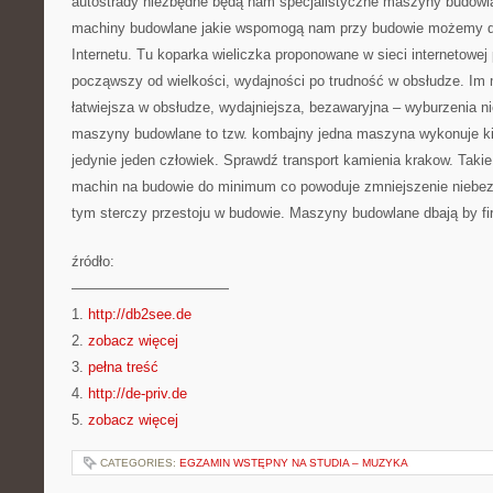
autostrady niezbędne będą nam specjalistyczne maszyny budowla
machiny budowlane jakie wspomogą nam przy budowie możemy dz
Internetu. Tu koparka wieliczka proponowane w sieci internetowej
począwszy od wielkości, wydajności po trudność w obsłudze. I
łatwiejsza w obsłudze, wydajniejsza, bezawaryjna – wyburzenia 
maszyny budowlane to tzw. kombajny jedna maszyna wykonuje kil
jedynie jeden człowiek. Sprawdź transport kamienia krakow. Takie
machin na budowie do minimum co powoduje zmniejszenie niebezp
tym sterczy przestoju w budowie. Maszyny budowlane dbają by fir
źródło:
———————————
1.
http://db2see.de
2.
zobacz więcej
3.
pełna treść
4.
http://de-priv.de
5.
zobacz więcej
CATEGORIES:
EGZAMIN WSTĘPNY NA STUDIA – MUZYKA