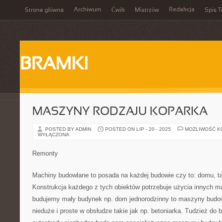
Archiwum
Redakcja
Strona główna
Ćwik
Mistrzów
Spis T
BRAMKI
MASZYNY RODZAJU KOPARKA
POSTED BY ADMIN
POSTED ON LIP - 20 - 2025
MOŻLIWOŚĆ 
WYŁĄCZONA
Remonty
Machiny budowlane to posada na każdej budowie czy to: domu, ta
Konstrukcja każdego z tych obiektów potrzebuje użycia innych m
budujemy mały budynek np. dom jednorodzinny to maszyny budo
nieduże i proste w obsłudze takie jak np. betoniarka. Tudzież do