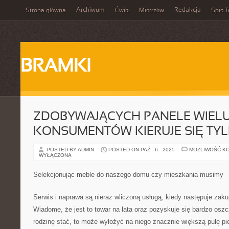
Archiwum
Redakcja
Strona główna
Ćwik
Mistrzów
Spis T
BRAMKI
ZDOBYWAJĄCYCH PANELE WIEL
KONSUMENTÓW KIERUJE SIĘ TY
POSTED BY ADMIN
POSTED ON PAŹ - 6 - 2025
MOŻLIWOŚĆ K
WYŁĄCZONA
Selekcjonując meble do naszego domu czy mieszkania musimy
Serwis i naprawa są nieraz wliczoną usługą, kiedy następuje zak
Wiadome, że jest to towar na lata oraz pozyskuje się bardzo oszc
rodzinę stać, to może wyłożyć na niego znacznie większą pulę pie