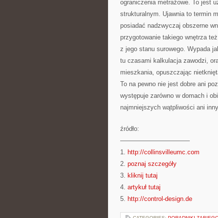
ograniczenia metrażowe. To jest u
strukturalnym. Ujawnia to termin
posiadać nadzwyczaj obszerne wnę
przygotowanie takiego wnętrza też
z jego stanu surowego. Wypada ja
tu czasami kalkulacja zawodzi, o
mieszkania, opuszczając nietknięt
To na pewno nie jest dobre ani po
występuje zarówno w domach i obi
najmniejszych wątpliwości ani inn
źródło:
———————————
1.
http://collinsvilleumc.com
2.
poznaj szczegóły
3.
kliknij tutaj
4.
artykuł tutaj
5.
http://control-design.de
CATEGORIES:
PORADNIKI ZABIEG