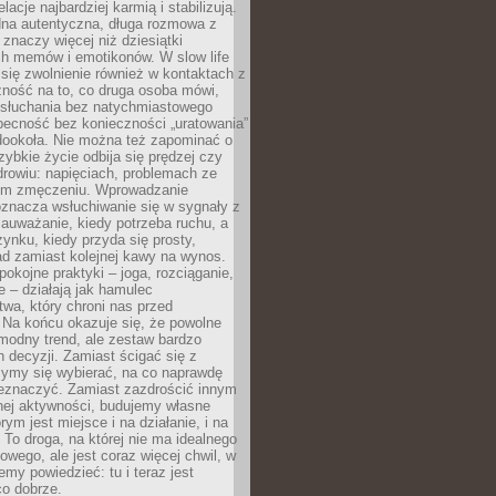
lacje najbardziej karmią i stabilizują.
dna autentyczna, długa rozmowa z
 znaczy więcej niż dziesiątki
h memów i emotikonów. W slow life
e się zwolnienie również w kontaktach z
żność na to, co druga osoba mówi,
 słuchania bez natychmiastowego
becność bez konieczności „uratowania”
dookoła. Nie można też zapominać o
szybkie życie odbija się prędzej czy
drowiu: napięciach, problemach ze
ym zmęczeniu. Wprowadzanie
oznacza wsłuchiwanie się w sygnały z
auważanie, kiedy potrzeba ruchu, a
ynku, kiedy przyda się prosty,
d zamiast kolejnej kawy na wynos.
pokojne praktyki – joga, rozciąganie,
 – działają jak hamulec
wa, który chroni nas przed
 Na końcu okazuje się, że powolne
 modny trend, ale zestaw bardzo
 decyzji. Zamiast ścigać się z
ymy się wybierać, na co naprawdę
zeznaczyć. Zamiast zazdrościć innym
nej aktywności, budujemy własne
rym jest miejsce i na działanie, i na
To droga, na której nie ma idealnego
owego, ale jest coraz więcej chwil, w
my powiedzieć: tu i teraz jest
co dobrze.