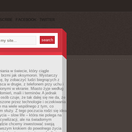
SCRIBE
FACEBOOK
TWITTER
iania w świecie, który ciągle
, brzmi jak oksymoron. Wystarczy
cę, by zobaczyć ludzi biegnących z
sca w drugie, z telefonem przy uchu i
onymi w ekranie. Miasto żyje według
omień, maili i terminów. A jednak
osób czuje, że tak dalej się nie da, że
zone przez technologie i oczekiwania
e ma wiele wspólnego z tym, co
 służy. Z tego poczucia rodzi się idea
cia – slow life – która nie polega na
cywilizacji, ale na świadomym
 gdzie chcemy inwestować swoją
erwszym krokiem do powolnego życia