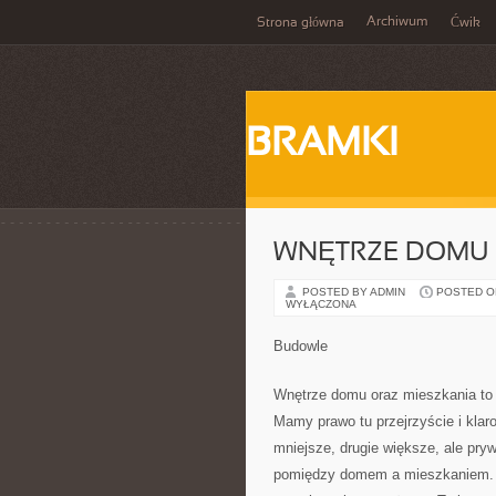
Archiwum
Strona główna
Ćwik
BRAMKI
WNĘTRZE DOMU I
POSTED BY ADMIN
POSTED ON 
WYŁĄCZONA
Budowle
Wnętrze domu oraz mieszkania to 
Mamy prawo tu przejrzyście i kla
mniejsze, drugie większe, ale pr
pomiędzy domem a mieszkaniem. L