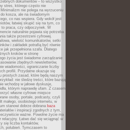
trzebnych dokumentów – to wszystko
hy stres, którego często nie
Minimalizm nie polega na wyrzuceniu
 do kosza, ale na świadomym
tego, co nas wspiera. Gdy wokół jest
iotów, łatwiej skupić się na tym, co
y to praca, czy odpoczynek. W
ncie naturalnie pojawia się potrzeba
ia także przestrzeni cyfrowej.
lowa, wielość komunikatorów, setki
inków i zakładek potrafią być równie
ce jak przepełniona szafa. Dlatego
żnych kroków w stronę
ego życia jest świadome zarządzanie
kasowanie zbędnych newsletterów,
ie wiadomości, ograniczanie liczby
h profili. Przydatne okazuje się
ku prostych zasad, które będą naszym
przykład: nie śledzę treści, które bazują
nie wchodzę w jałowe dyskusje,
ódła, którym naprawdę ufam. Z czasem
rzyć własne cyfrowe miejsce
rane osoby, portale, podcasty, czyli
łt małego, osobistego internetu, w
rum stanowi dobrze dobrana
baza
eriałów i inspiracji zgodnych z tym,
rzeczywiście ważne. Powolne życie ma
 relacyjny. Łatwo dać się wciągnąć w
czy się liczba kontaktów,
ch, polubień. Tymczasem to