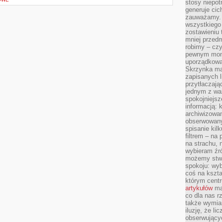
stosy niepo
generuje cic
zauważamy. 
wszystkiego
zostawieniu 
mniej przedm
robimy – cz
pewnym mome
uporządkowan
Skrzynka mai
zapisanych l
przytłaczają
jednym z wa
spokojniejsz
informacją: 
archiwizowan
obserwowanyc
spisanie kil
filtrem – na 
na strachu, 
wybieram źr
możemy stwo
spokoju: wyb
coś na kszta
którym cent
artykułów
mat
co dla nas 
także wymiar
iluzję, że li
obserwujący