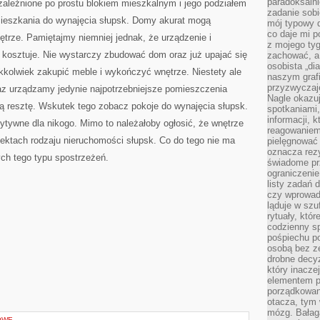
paradoksalni
zależnione po prostu blokiem mieszkalnym i jego podziałem
zadanie sobi
 mieszkania do wynajęcia słupsk. Domy akurat mogą
mój typowy d
co daje mi p
trze. Pamiętajmy niemniej jednak, że urządzenie i
z mojego tyg
 kosztuje. Nie wystarczy zbudować dom oraz już upajać się
zachować, a
osobista „di
kkolwiek zakupić meble i wykończyć wnętrze. Niestety ale
naszym grafi
przyzwyczaj
raz urządzamy jedynie najpotrzebniejsze pomieszczenia
Nagle okazu
ą resztę. Wskutek tego zobacz pokoje do wynajęcia słupsk.
spotkaniami,
informacji, k
zytywne dla nikogo. Mimo to należałoby ogłosić, że wnętrze
reagowaniem 
ektach rodzaju nieruchomości słupsk. Co do tego nie ma
pielęgnować 
oznacza rezy
ych tego typu spostrzeżeń.
świadome pr
ograniczenie
listy zadań 
czy wprowadz
ląduje w szu
rytuały, któr
codzienny s
pośpiechu po
osobą bez ze
drobne decyz
który inacze
elementem p
porządkowani
otacza, tym
mózg. Bałag
OWE