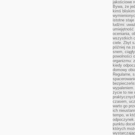
jakościowe re
Bywa, że je
kimś bliskim
wymienionyc
istotne staj
ludźmi: uwa
umiejętność
oceniania, o
wszystkich 
ciele. Zbyt 
później na z
snem, ciągł
powolności 
organizmu: z
kiedy odpocz
domowy obia
Regularne, s
spacerowanie
bezpieczeńst
wypaleniem.
życie to nie
praktycznych
czasem, ucz
warto go pr
ich nieustan
tempo, w któ
odpoczynek. 
punktu docel
których może
wystarczają