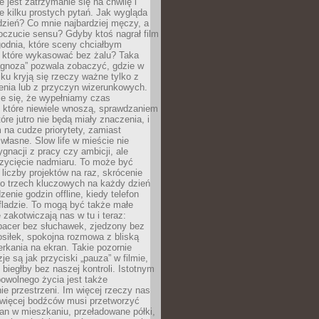
e jest zatrzymanie się na chwilę i
e kilku prostych pytań. Jak wygląda
zień? Co mnie najbardziej męczy, a
oczucie sensu? Gdyby ktoś nagrał film
odnia, które sceny chciałbym
 które wykasować bez żalu? Taka
agnoza” pozwala zobaczyć, gdzie w
ku kryją się rzeczy ważne tylko z
enia lub z przyczyn wizerunkowych.
je się, że wypełniamy czas
 które niewiele wnoszą, sprawdzaniem
tóre jutro nie będą miały znaczenia, i
na cudze priorytety, zamiast
własne. Slow life w mieście nie
gnacji z pracy czy ambicji, ale
zycięcie nadmiaru. To może być
 liczby projektów na raz, skrócenie
do trzech kluczowych na każdy dzień
enie godzin offline, kiedy telefon
fladzie. To mogą być także małe
e zakotwiczają nas w tu i teraz:
pacer bez słuchawek, zjedzony bez
siłek, spokojna rozmowa z bliską
rkania na ekran. Takie pozornie
je są jak przyciski „pauza” w filmie,
j biegłby bez naszej kontroli. Istotnym
owolnego życia jest także
e przestrzeni. Im więcej rzeczy nas
 więcej bodźców musi przetworzyć
an w mieszkaniu, przeładowane półki,