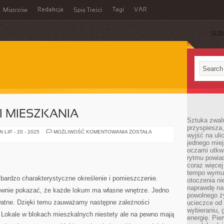
Redakcja
Tagi
VAR
Mistrzów
Spis Treści
SUB
 MIESZKANIA
Sztuka zwaln
przyspiesza
WNĘTRZE
LIP - 20 - 2025
MOŻLIWOŚĆ KOMENTOWANIA
ZOSTAŁA
wyjść na uli
DOMU
jednego miej
I
MIESZKANIA
oczami utkwi
rytmu powiad
coraz więcej 
tempo wymus
bardzo charakterystyczne określenie i pomieszczenie.
otoczenia ni
naprawdę nam
rownie pokazać, że każde lokum ma własne wnętrze. Jedno
powolnego ży
ywatne. Dzięki temu zauważamy następne zależności
ucieczce od 
wybieraniu,
okale w blokach mieszkalnych niestety ale na pewno mają
energię. Pi