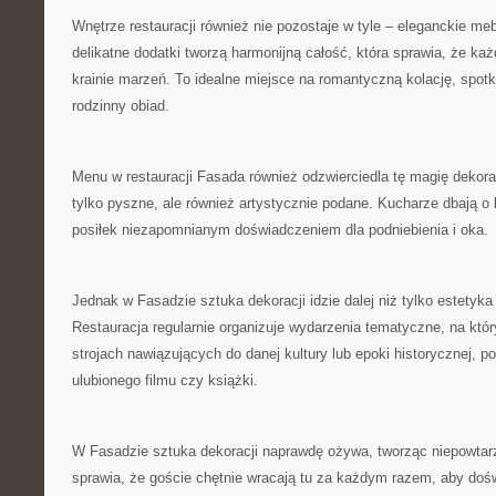
Wnętrze restauracji również nie pozostaje w ⁣tyle – eleganckie meb
delikatne dodatki tworzą​ harmonijną całość, ‌która sprawia,⁣ że każ
krainie marzeń.⁢ To idealne⁤ miejsce na romantyczną ⁤kolację, ⁤spo
rodzinny obiad.
Menu w restauracji Fasada również ​odzwierciedla tę magię ⁢dekoracj
tylko⁣ pyszne, ale również artystycznie podane. Kucharze dbają o ⁣
posiłek niezapomnianym doświadczeniem ‌dla ​podniebienia‍ i⁢ oka.
Jednak w Fasadzie sztuka⁣ dekoracji‌ idzie ⁣dalej niż tylko estetyka⁢ 
Restauracja‍ regularnie organizuje wydarzenia tematyczne, na ‌któ
⁣strojach nawiązujących do danej kultury ‌lub epoki historycznej, po
ulubionego filmu czy książki.
W Fasadzie sztuka dekoracji​ naprawdę ożywa, tworząc ⁣niepowtar
sprawia, że goście‌ chętnie wracają‍ tu za każdym razem, aby ⁣do