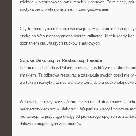
zdobyła​ w​ prestiżowych konkursach​ kulinarnych. To miejsce, ​gdz
spotyka się z‌ profesjonalizmem i zaangażowaniem.
Czy to ‌romantyczna kolacja‍ we dwoje,‍ czy spotkanie ze znajomy
czeka na ⁣Was ‌niezapomniana podróż kulinarne. Niech ⁤każdy ​kęs
doznaniem dla‍ Waszych ​kubków ⁣smakowych!
Sztuka Dekoracji w ​Restauracji Fasada
Restauracja Fasada w Polsce to miejsce, w⁤ którym sztuka ‍dekora
smakiem. ‌Ta odlotowa restauracja zaskakuje‌ swoich gości nie ty
⁢ale także⁣ niezwykłą atmosferą⁣ stworzoną dzięki doskonałej dekora
W⁢ Fasadzie każdy⁤ szczegół ma znaczenie, dlatego ‌nawet fasada 
majstersztykiem sztuki dekoracji. Wspaniałe wzory ⁤i kolorowe ⁤mot
restauracja ta przyciąga uwagę od pierwszego spojrzenia, zachęcaj
dalszych magicznych zakamarków.