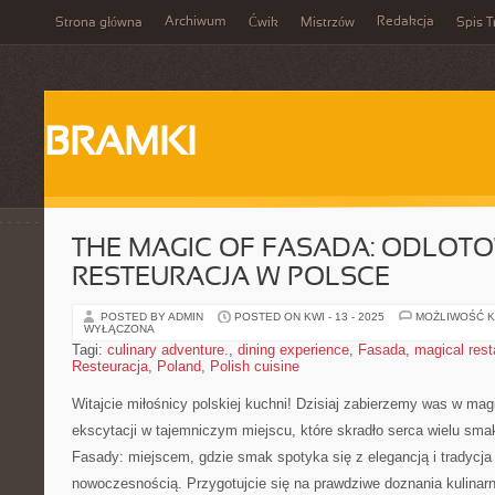
Archiwum
Redakcja
Strona główna
Ćwik
Mistrzów
Spis T
BRAMKI
THE MAGIC OF FASADA: ODLOT
RESTEURACJA W POLSCE
POSTED BY ADMIN
POSTED ON KWI - 13 - 2025
MOŻLIWOŚĆ 
WYŁĄCZONA
Tagi:
culinary adventure.
,
dining experience
,
Fasada
,
magical rest
Resteuracja
,
Poland
,
Polish cuisine
Witajcie miłośnicy polskiej kuchni! Dzisiaj⁣ zabierzemy was w​ mag
ekscytacji ⁤w tajemniczym ⁢miejscu, które skradło serca wielu ⁣sma
‌Fasady: miejscem, gdzie smak spotyka się z elegancją ⁣i tradycja 
nowoczesnością. ⁢Przygotujcie się⁤ na⁤ prawdziwe doznania kulinar