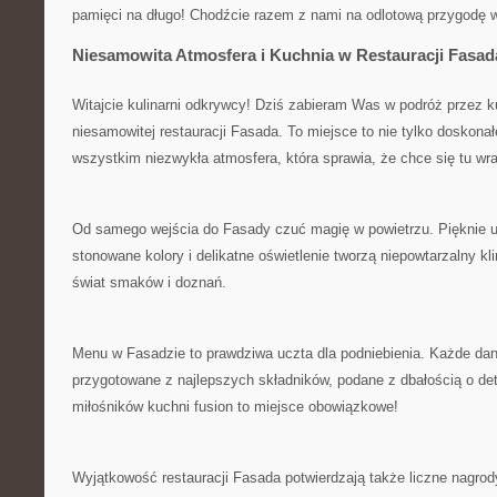
pamięci na długo!⁣ Chodźcie razem ⁣z⁣ nami ‍na ‌odlotową przygodę 
Niesamowita Atmosfera i Kuchnia w Restauracji Fasad
Witajcie kulinarni odkrywcy! Dziś zabieram⁣ Was w podróż ‌przez k
niesamowitej restauracji Fasada. To miejsce⁣ to nie tylko doskonałe
wszystkim​ niezwykła atmosfera, która ⁤sprawia, że ⁤chce się tu wr
Od samego wejścia do Fasady ⁢czuć magię w powietrzu. Pięknie u
stonowane‍ kolory‌ i delikatne oświetlenie tworzą​ niepowtarzalny kli
świat smaków i doznań.
Menu w Fasadzie ⁣to prawdziwa uczta dla⁣ podniebienia. Każde dani
⁤przygotowane z najlepszych składników, ⁣podane z ‍dbałością o deta
miłośników⁢ kuchni fusion to miejsce obowiązkowe!
Wyjątkowość restauracji Fasada potwierdzają także liczne ​nagrody 