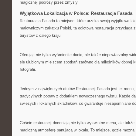
magicznej podróży przez zmysły.
Wyjątkowa Lokalizacja w Polsce: Restauracja Fasada
Restauracja Fasada​ to miejsce, które urzeka swoją wyjątkową​ lok
malowniczym ⁢zakątku‌ Polski, ta‌ odlotowa‍ restauracja przyciąga 
turystów z całego kraju.
Oferując nie tylko wyśmienite‍ dania, ⁣ale także niepowtarzalny wido
się ulubionym miejscem ‍spotkań zarówno ‍dla miłośników ‍dobrej k
fotografii.
Jednym z największych atutów⁣ Restauracji ‌Fasada jest jej menu, k
⁢tradycyjnych potraw⁤ z dodatkiem ⁣nowoczesnego ⁣twistu. Każde da
świeżych i‌ lokalnych ⁤składników, ⁤co gwarantuje niezapomniane
Goście‌ restauracji ​doceniają nie tylko⁢ wykwintne menu, ale także
‌magiczną⁤ atmosferę panującą w lokalu. To miejsce, gdzie można