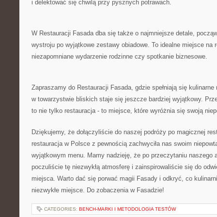
​i delektować⁤ się chwilą przy⁣ pysznych potrawach.
W Restauracji Fasada dba‍ się także o najmniejsze⁤ detale, ‌począ
wystroju po​ wyjątkowe zestawy obiadowe. To idealne miejsce na 
niezapomniane wydarzenie rodzinne czy spotkanie biznesowe.
Zapraszamy do‌ Restauracji Fasada, ⁣gdzie spełniają się kulinarne
w towarzystwie‌ bliskich staje się⁤ jeszcze bardziej wyjątkowy. Pr
to nie​ tylko restauracja ‌- to miejsce, które wyróżnia się ⁣swoją ni
Dziękujemy, że dołączyliście do ⁣naszej podróży po magicznej rest
‍restauracja w Polsce z pewnością​ zachwyciła⁣ nas ⁣swoim⁤ niepowt
⁣wyjątkowym ​menu. Mamy nadzieję, że po przeczytaniu naszego a
poczuliście tę ‌niezwykłą atmosferę i zainspirowaliście się do ⁢od
miejsca. Warto dać się⁤ porwać magii Fasady i odkryć, co kulinar
niezwykłe miejsce. Do zobaczenia​ w Fasadzie!
CATEGORIES:
BENCH-MARKI I METODOLOGIA TESTÓW