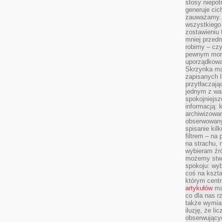
stosy niepo
generuje cic
zauważamy. 
wszystkiego
zostawieniu 
mniej przedm
robimy – cz
pewnym mome
uporządkowan
Skrzynka mai
zapisanych l
przytłaczają
jednym z wa
spokojniejsz
informacją: 
archiwizowan
obserwowanyc
spisanie kil
filtrem – na 
na strachu, 
wybieram źr
możemy stwo
spokoju: wyb
coś na kszta
którym cent
artykułów
mat
co dla nas 
także wymiar
iluzję, że li
obserwujący