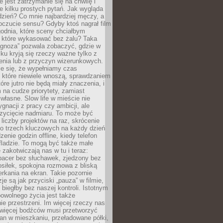
e jest zatrzymanie się na chwilę i
e kilku prostych pytań. Jak wygląda
zień? Co mnie najbardziej męczy, a
oczucie sensu? Gdyby ktoś nagrał film
odnia, które sceny chciałbym
 które wykasować bez żalu? Taka
agnoza” pozwala zobaczyć, gdzie w
ku kryją się rzeczy ważne tylko z
enia lub z przyczyn wizerunkowych.
je się, że wypełniamy czas
 które niewiele wnoszą, sprawdzaniem
tóre jutro nie będą miały znaczenia, i
na cudze priorytety, zamiast
własne. Slow life w mieście nie
gnacji z pracy czy ambicji, ale
zycięcie nadmiaru. To może być
 liczby projektów na raz, skrócenie
do trzech kluczowych na każdy dzień
enie godzin offline, kiedy telefon
fladzie. To mogą być także małe
e zakotwiczają nas w tu i teraz:
pacer bez słuchawek, zjedzony bez
siłek, spokojna rozmowa z bliską
rkania na ekran. Takie pozornie
je są jak przyciski „pauza” w filmie,
j biegłby bez naszej kontroli. Istotnym
owolnego życia jest także
e przestrzeni. Im więcej rzeczy nas
 więcej bodźców musi przetworzyć
an w mieszkaniu, przeładowane półki,