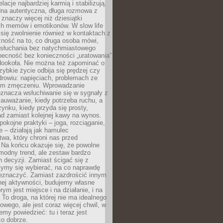
lacje najbardziej karmią i stabilizują.
dna autentyczna, długa rozmowa z
 znaczy więcej niż dziesiątki
h memów i emotikonów. W slow life
e się zwolnienie również w kontaktach z
żność na to, co druga osoba mówi,
 słuchania bez natychmiastowego
becność bez konieczności „uratowania”
dookoła. Nie można też zapominać o
szybkie życie odbija się prędzej czy
drowiu: napięciach, problemach ze
ym zmęczeniu. Wprowadzanie
oznacza wsłuchiwanie się w sygnały z
auważanie, kiedy potrzeba ruchu, a
ynku, kiedy przyda się prosty,
d zamiast kolejnej kawy na wynos.
pokojne praktyki – joga, rozciąganie,
 – działają jak hamulec
wa, który chroni nas przed
 Na końcu okazuje się, że powolne
 modny trend, ale zestaw bardzo
 decyzji. Zamiast ścigać się z
ymy się wybierać, na co naprawdę
zeznaczyć. Zamiast zazdrościć innym
nej aktywności, budujemy własne
rym jest miejsce i na działanie, i na
To droga, na której nie ma idealnego
owego, ale jest coraz więcej chwil, w
my powiedzieć: tu i teraz jest
co dobrze.