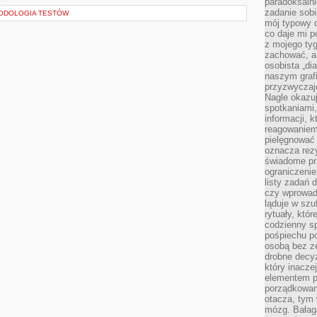
paradoksalni
zadanie sobi
TODOLOGIA TESTÓW
mój typowy d
co daje mi p
z mojego tyg
zachować, a
osobista „di
naszym grafi
przyzwyczaj
Nagle okazu
spotkaniami,
informacji, k
reagowaniem 
pielęgnować 
oznacza rezy
świadome pr
ograniczenie
listy zadań 
czy wprowadz
ląduje w szu
rytuały, któr
codzienny s
pośpiechu po
osobą bez ze
drobne decyz
który inacze
elementem p
porządkowani
otacza, tym
mózg. Bałag