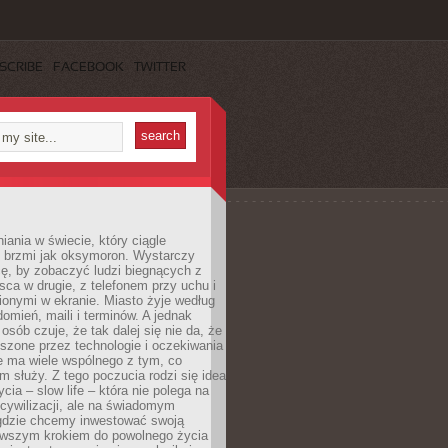
SCRIBE
FACEBOOK
TWITTER
iania w świecie, który ciągle
, brzmi jak oksymoron. Wystarczy
cę, by zobaczyć ludzi biegnących z
sca w drugie, z telefonem przy uchu i
onymi w ekranie. Miasto żyje według
omień, maili i terminów. A jednak
osób czuje, że tak dalej się nie da, że
zone przez technologie i oczekiwania
e ma wiele wspólnego z tym, co
 służy. Z tego poczucia rodzi się idea
cia – slow life – która nie polega na
cywilizacji, ale na świadomym
 gdzie chcemy inwestować swoją
erwszym krokiem do powolnego życia