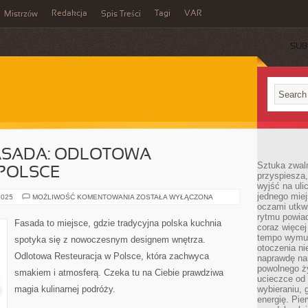
Redakcja
Tagi
VAR
Mistrzów
Spis Treści
SUB
FASADA: ODLOTOWA
Sztuka zwaln
 POLSCE
przyspiesza
wyjść na uli
jednego miej
THE
2025
MOŻLIWOŚĆ KOMENTOWANIA
ZOSTAŁA WYŁĄCZONA
MAGIC
oczami utkwi
OF
rytmu powiad
FASADA:
Fasada to miejsce, gdzie tradycyjna polska kuchnia
coraz więcej 
ODLOTOWA
RESTEURACJA
tempo wymus
spotyka się z nowoczesnym designem wnętrza.
W
otoczenia ni
POLSCE
Odlotowa Resteuracja w Polsce, która zachwyca
naprawdę nam
powolnego ży
smakiem i atmosferą. Czeka tu na Ciebie prawdziwa
ucieczce od 
magia kulinarnej podróży.
wybieraniu,
energię. Pi