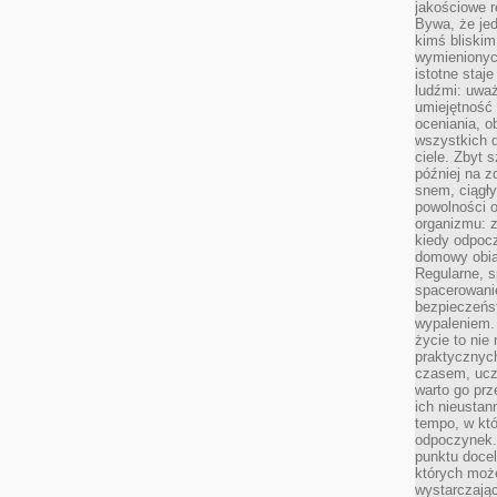
jakościowe re
Bywa, że je
kimś bliskim
wymienionyc
istotne staj
ludźmi: uwa
umiejętność
oceniania, o
wszystkich 
ciele. Zbyt 
później na z
snem, ciągł
powolności 
organizmu: z
kiedy odpocz
domowy obia
Regularne, s
spacerowanie
bezpieczeńst
wypaleniem.
życie to nie
praktycznych
czasem, ucz
warto go pr
ich nieustan
tempo, w któ
odpoczynek. 
punktu docel
których może
wystarczają