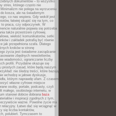
trzebnych dokumentów – to wszystko
hy stres, którego często nie
Minimalizm nie polega na wyrzuceniu
 do kosza, ale na świadomym
tego, co nas wspiera. Gdy wokół jest
iotów, łatwiej skupić się na tym, co
y to praca, czy odpoczynek. W
ncie naturalnie pojawia się potrzeba
ia także przestrzeni cyfrowej.
lowa, wielość komunikatorów, setki
inków i zakładek potrafią być równie
ce jak przepełniona szafa. Dlatego
żnych kroków w stronę
ego życia jest świadome zarządzanie
kasowanie zbędnych newsletterów,
ie wiadomości, ograniczanie liczby
h profili. Przydatne okazuje się
ku prostych zasad, które będą naszym
przykład: nie śledzę treści, które bazują
nie wchodzę w jałowe dyskusje,
ódła, którym naprawdę ufam. Z czasem
rzyć własne cyfrowe miejsce
rane osoby, portale, podcasty, czyli
łt małego, osobistego internetu, w
rum stanowi dobrze dobrana
baza
eriałów i inspiracji zgodnych z tym,
rzeczywiście ważne. Powolne życie ma
 relacyjny. Łatwo dać się wciągnąć w
czy się liczba kontaktów,
ch, polubień. Tymczasem to