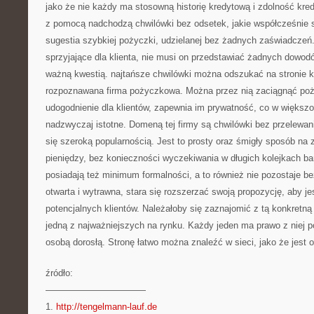
jako że nie każdy ma stosowną historię kredytową i zdolność kre
z pomocą nadchodzą chwilówki bez odsetek, jakie współcześnie s
sugestia szybkiej pożyczki, udzielanej bez żadnych zaświadczeń.
sprzyjające dla klienta, nie musi on przedstawiać żadnych dowodów
ważną kwestią. najtańsze chwilówki można odszukać na stronie kre
rozpoznawana firma pożyczkowa. Można przez nią zaciągnąć poż
udogodnienie dla klientów, zapewnia im prywatność, co w większo
nadzwyczaj istotne. Domeną tej firmy są chwilówki bez przelewania
się szeroką popularnością. Jest to prosty oraz śmigły sposób na
pieniędzy, bez konieczności wyczekiwania w długich kolejkach b
posiadają też minimum formalności, a to również nie pozostaje be
otwarta i wytrawna, stara się rozszerzać swoją propozycję, aby j
potencjalnych klientów. Należałoby się zaznajomić z tą konkretną 
jedną z najważniejszych na rynku. Każdy jeden ma prawo z niej pos
osobą dorosłą. Stronę łatwo można znaleźć w sieci, jako że jest
źródło:
———————————
1.
http://tengelmann-lauf.de