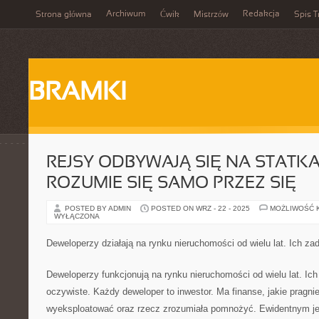
Archiwum
Redakcja
Strona główna
Ćwik
Mistrzów
Spis T
BRAMKI
REJSY ODBYWAJĄ SIĘ NA STATKA
ROZUMIE SIĘ SAMO PRZEZ SIĘ
POSTED BY ADMIN
POSTED ON WRZ - 22 - 2025
MOŻLIWOŚĆ 
WYŁĄCZONA
Deweloperzy działają na rynku nieruchomości od wielu lat. Ich zad
Deweloperzy funkcjonują na rynku nieruchomości od wielu lat. Ich 
oczywiste. Każdy deweloper to inwestor. Ma finanse, jakie pragn
wyeksploatować oraz rzecz zrozumiała pomnożyć. Ewidentnym jest