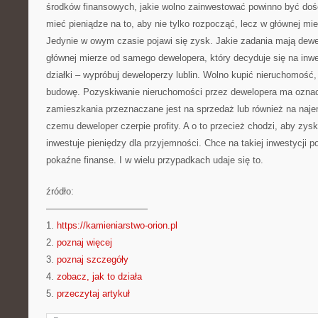
środków finansowych, jakie wolno zainwestować powinno być doś
mieć pieniądze na to, aby nie tylko rozpocząć, lecz w głównej mi
Jedynie w owym czasie pojawi się zysk. Jakie zadania mają dewe
głównej mierze od samego dewelopera, który decyduje się na inw
działki – wypróbuj deweloperzy lublin. Wolno kupić nieruchomość,
budowę. Pozyskiwanie nieruchomości przez dewelopera ma oznac
zamieszkania przeznaczane jest na sprzedaż lub również na najem,
czemu deweloper czerpie profity. A o to przecież chodzi, aby zys
inwestuje pieniędzy dla przyjemności. Chce na takiej inwestycji p
pokaźne finanse. I w wielu przypadkach udaje się to.
źródło:
———————————
1.
https://kamieniarstwo-orion.pl
2.
poznaj więcej
3.
poznaj szczegóły
4.
zobacz, jak to działa
5.
przeczytaj artykuł