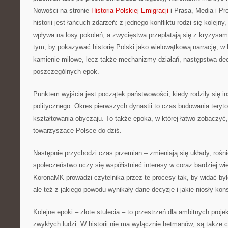
Nowości na stronie
Historia Polskiej Emigracji
i Prasa, Media i Pr
historii jest łańcuch zdarzeń: z jednego konfliktu rodzi się kolej
wpływa na losy pokoleń, a zwycięstwa przeplatają się z kryzysa
tym, by pokazywać historię Polski jako wielowątkową narrację, w 
kamienie milowe, lecz także mechanizmy działań, następstwa dec
poszczególnych epok.
Punktem wyjścia jest początek państwowości, kiedy rodziły się i
politycznego. Okres pierwszych dynastii to czas budowania teryto
kształtowania obyczaju. To także epoka, w której łatwo zobaczyć, 
towarzyszące Polsce do dziś.
Następnie przychodzi czas przemian – zmieniają się układy, rośn
społeczeństwo uczy się współistnieć interesy w coraz bardziej w
KoronaMK prowadzi czytelnika przez te procesy tak, by widać było
ale też z jakiego powodu wynikały dane decyzje i jakie niosły ko
Kolejne epoki – złote stulecia – to przestrzeń dla ambitnych projek
zwykłych ludzi. W historii nie ma wyłącznie hetmanów; są także ch