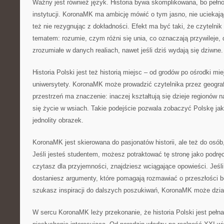
Ważny jest również język. Historia bywa skomplikowana, bo pełno 
instytucji. KoronaMK ma ambicję mówić o tym jasno, nie uciekaj
też nie rezygnując z dokładności. Efekt ma być taki, że czytelnik
tematem: rozumie, czym różni się unia, co oznaczają przywileje,
zrozumiałe w danych realiach, nawet jeśli dziś wydają się dziwne.
Historia Polski jest też historią miejsc – od grodów po ośrodki mi
uniwersytety. KoronaMK może prowadzić czytelnika przez geograf
przestrzeń ma znaczenie: inaczej kształtują się dzieje regionów 
się życie w wsiach. Takie podejście pozwala zobaczyć Polskę jak
jednolity obrazek.
KoronaMK jest skierowana do pasjonatów historii, ale też do osób
Jeśli jesteś studentem, możesz potraktować tę stronę jako podrę
czytasz dla przyjemności, znajdziesz wciągające opowieści. Jeśl
dostaniesz argumenty, które pomagają rozmawiać o przeszłości be
szukasz inspiracji do dalszych poszukiwań, KoronaMK może działa
W sercu KoronaMK leży przekonanie, że historia Polski jest pełna