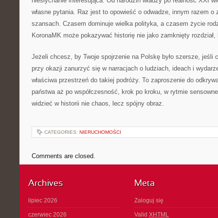
niesłychanie interesująca. Od narodzin władzy po realność XXI wi
własne pytania. Raz jest to opowieść o odwadze, innym razem o
szansach. Czasem dominuje wielka polityka, a czasem życie rodz
KoronaMK może pokazywać historię nie jako zamknięty rozdział, l
Jeżeli chcesz, by Twoje spojrzenie na Polskę było szersze, jeśli
przy okazji zanurzyć się w narracjach o ludziach, ideach i wydar
właściwa przestrzeń do takiej podróży. To zaproszenie do odkryw
państwa aż po współczesność, krok po kroku, w rytmie sensown
widzieć w historii nie chaos, lecz spójny obraz.
CATEGORIES:
NIERUCHOMOŚCI
Comments are closed.
Archives
Meta
lipiec 2026
Zaloguj się
czerwiec 2026
Valid
XHTML