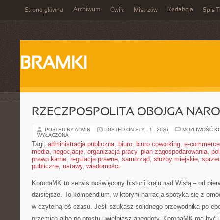
Archiwum
Redakcja
Strona główna
Ćwik
Mistrzów
Spis T
BRAMKI
RZECZPOSPOLITA OBOJGA NAR
POSTED BY ADMIN
POSTED ON STY - 1 - 2026
MOŻLIWOŚĆ K
WYŁĄCZONA
Tagi:
administracja publiczna
,
biuro
,
biuro coworking
,
e-commerce
media
,
negocjacje
,
organizacja pracy
,
plan zagospodarowania
,
pol
prawo karne
,
regulacje prawne
,
samorząd
,
służby miejskie
,
sprze
publiczne
,
ustawy
,
wiadomości
KoronaMK to serwis poświęcony historii kraju nad Wisłą – od pi
dzisiejsze. To kompendium, w którym narracja spotyka się z omów
w czytelną oś czasu. Jeśli szukasz solidnego przewodnika po epo
przemian albo po prostu uwielbiasz anegdoty, KoronaMK ma być i