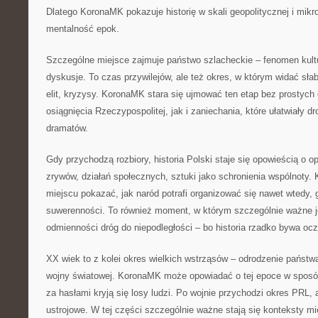
Dlatego KoronaMK pokazuje historię w skali geopolitycznej i mikro
mentalność epok.
Szczególne miejsce zajmuje państwo szlacheckie – fenomen kultu
dyskusje. To czas przywilejów, ale też okres, w którym widać sła
elit, kryzysy. KoronaMK stara się ujmować ten etap bez prostych
osiągnięcia Rzeczypospolitej, jak i zaniechania, które ułatwiały d
dramatów.
Gdy przychodzą rozbiory, historia Polski staje się opowieścią o op
zrywów, działań społecznych, sztuki jako schronienia wspólnot
miejscu pokazać, jak naród potrafi organizować się nawet wtedy,
suwerenności. To również moment, w którym szczególnie ważne j
odmienności dróg do niepodległości – bo historia rzadko bywa ocz
XX wiek to z kolei okres wielkich wstrząsów – odrodzenie państwa
wojny światowej. KoronaMK może opowiadać o tej epoce w sposó
za hasłami kryją się losy ludzi. Po wojnie przychodzi okres PRL,
ustrojowe. W tej części szczególnie ważne stają się konteksty m