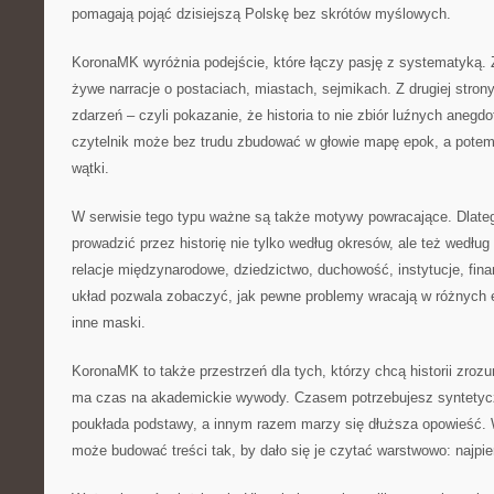
pomagają pojąć dzisiejszą Polskę bez skrótów myślowych.
KoronaMK wyróżnia podejście, które łączy pasję z systematyką. Z 
żywe narracje o postaciach, miastach, sejmikach. Z drugiej strony 
zdarzeń – czyli pokazanie, że historia to nie zbiór luźnych anegdo
czytelnik może bez trudu zbudować w głowie mapę epok, a potem 
wątki.
W serwisie tego typu ważne są także motywy powracające. Dla
prowadzić przez historię nie tylko według okresów, ale też wedłu
relacje międzynarodowe, dziedzictwo, duchowość, instytucje, fina
układ pozwala zobaczyć, jak pewne problemy wracają w różnych 
inne maski.
KoronaMK to także przestrzeń dla tych, którzy chcą historii zrozu
ma czas na akademickie wywody. Czasem potrzebujesz syntetyc
poukłada podstawy, a innym razem marzy się dłuższa opowieść.
może budować treści tak, by dało się je czytać warstwowo: najpi