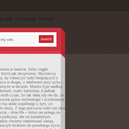
SCRIBE
FACEBOOK
TWITTER
iania w świecie, który ciągle
, brzmi jak oksymoron. Wystarczy
cę, by zobaczyć ludzi biegnących z
sca w drugie, z telefonem przy uchu i
onymi w ekranie. Miasto żyje według
omień, maili i terminów. A jednak
osób czuje, że tak dalej się nie da, że
zone przez technologie i oczekiwania
e ma wiele wspólnego z tym, co
 służy. Z tego poczucia rodzi się idea
cia – slow life – która nie polega na
cywilizacji, ale na świadomym
 gdzie chcemy inwestować swoją
erwszym krokiem do powolnego życia