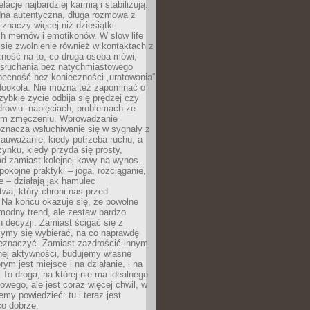
lacje najbardziej karmią i stabilizują.
dna autentyczna, długa rozmowa z
 znaczy więcej niż dziesiątki
h memów i emotikonów. W slow life
e się zwolnienie również w kontaktach z
żność na to, co druga osoba mówi,
 słuchania bez natychmiastowego
becność bez konieczności „uratowania”
dookoła. Nie można też zapominać o
szybkie życie odbija się prędzej czy
drowiu: napięciach, problemach ze
ym zmęczeniu. Wprowadzanie
oznacza wsłuchiwanie się w sygnały z
auważanie, kiedy potrzeba ruchu, a
ynku, kiedy przyda się prosty,
d zamiast kolejnej kawy na wynos.
pokojne praktyki – joga, rozciąganie,
 – działają jak hamulec
wa, który chroni nas przed
 Na końcu okazuje się, że powolne
 modny trend, ale zestaw bardzo
 decyzji. Zamiast ścigać się z
ymy się wybierać, na co naprawdę
zeznaczyć. Zamiast zazdrościć innym
nej aktywności, budujemy własne
rym jest miejsce i na działanie, i na
To droga, na której nie ma idealnego
owego, ale jest coraz więcej chwil, w
my powiedzieć: tu i teraz jest
co dobrze.