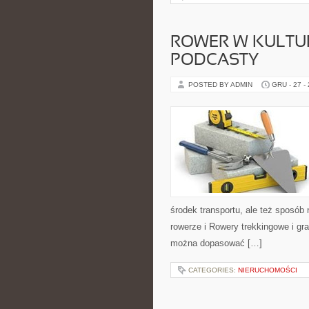
ROWER W KULTURZ
PODCASTY
POSTED BY ADMIN
GRU - 27 -
środek transportu, ale też sposób
rowerze i Rowery trekkingowe i gr
można dopasować […]
CATEGORIES:
NIERUCHOMOŚCI