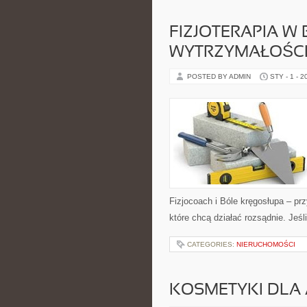
FIZJOTERAPIA W 
WYTRZYMAŁOŚC
POSTED BY ADMIN
STY - 1 - 2
Fizjocoach i Bóle kręgosłupa – pr
które chcą działać rozsądnie. Jeśli
CATEGORIES:
NIERUCHOMOŚCI
KOSMETYKI DLA