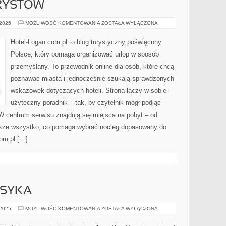
RYSTÓW
PORADY
 2025
MOŻLIWOŚĆ KOMENTOWANIA
ZOSTAŁA WYŁĄCZONA
DLA
TURYSTÓW
Hotel-Logan.com.pl to blog turystyczny poświęcony
Polsce, który pomaga organizować urlop w sposób
przemyślany. To przewodnik online dla osób, które chcą
poznawać miasta i jednocześnie szukają sprawdzonych
wskazówek dotyczących hoteli. Strona łączy w sobie
użyteczny poradnik – tak, by czytelnik mógł podjąć
W centrum serwisu znajdują się miejsca na pobyt – od
kże wszystko, co pomaga wybrać nocleg dopasowany do
com.pl […]
ASYKA
ELEGANCJA
 2025
MOŻLIWOŚĆ KOMENTOWANIA
ZOSTAŁA WYŁĄCZONA
I
KLASYKA