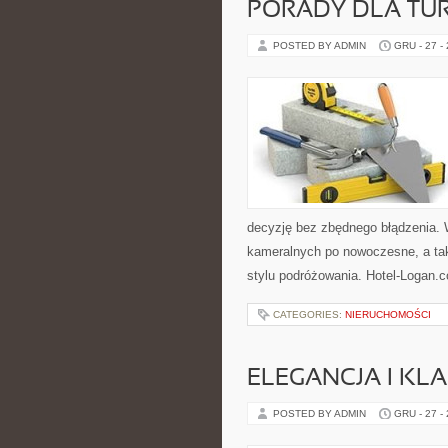
PORADY DLA TU
POSTED BY ADMIN
GRU - 27 -
decyzję bez zbędnego błądzenia. 
kameralnych po nowoczesne, a ta
stylu podróżowania. Hotel-Logan.
CATEGORIES:
NIERUCHOMOŚCI
ELEGANCJA I KL
POSTED BY ADMIN
GRU - 27 -