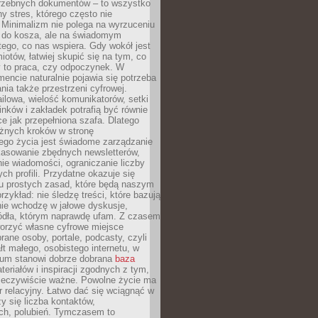
trzebnych dokumentów – to wszystko
hy stres, którego często nie
Minimalizm nie polega na wyrzuceniu
 do kosza, ale na świadomym
tego, co nas wspiera. Gdy wokół jest
iotów, łatwiej skupić się na tym, co
y to praca, czy odpoczynek. W
ncie naturalnie pojawia się potrzeba
ia także przestrzeni cyfrowej.
lowa, wielość komunikatorów, setki
inków i zakładek potrafią być równie
ce jak przepełniona szafa. Dlatego
żnych kroków w stronę
ego życia jest świadome zarządzanie
kasowanie zbędnych newsletterów,
ie wiadomości, ograniczanie liczby
h profili. Przydatne okazuje się
ku prostych zasad, które będą naszym
przykład: nie śledzę treści, które bazują
nie wchodzę w jałowe dyskusje,
ódła, którym naprawdę ufam. Z czasem
rzyć własne cyfrowe miejsce
rane osoby, portale, podcasty, czyli
łt małego, osobistego internetu, w
rum stanowi dobrze dobrana
baza
eriałów i inspiracji zgodnych z tym,
rzeczywiście ważne. Powolne życie ma
 relacyjny. Łatwo dać się wciągnąć w
czy się liczba kontaktów,
ch, polubień. Tymczasem to