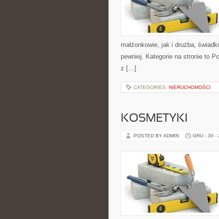
małżonkowie, jak i drużba, świadk
pewniej. Kategorie na stronie to P
z […]
CATEGORIES:
NIERUCHOMOŚCI
KOSMETYKI
POSTED BY ADMIN
GRU - 30 -