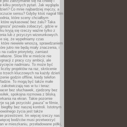
e jest zatrzymanie się na chwilę i
e kilku prostych pytań. Jak wygląda
zień? Co mnie najbardziej męczy, a
oczucie sensu? Gdyby ktoś nagrał film
odnia, które sceny chciałbym
 które wykasować bez żalu? Taka
agnoza” pozwala zobaczyć, gdzie w
ku kryją się rzeczy ważne tylko z
enia lub z przyczyn wizerunkowych.
je się, że wypełniamy czas
 które niewiele wnoszą, sprawdzaniem
tóre jutro nie będą miały znaczenia, i
na cudze priorytety, zamiast
własne. Slow life w mieście nie
gnacji z pracy czy ambicji, ale
zycięcie nadmiaru. To może być
 liczby projektów na raz, skrócenie
do trzech kluczowych na każdy dzień
enie godzin offline, kiedy telefon
fladzie. To mogą być także małe
e zakotwiczają nas w tu i teraz:
pacer bez słuchawek, zjedzony bez
siłek, spokojna rozmowa z bliską
rkania na ekran. Takie pozornie
je są jak przyciski „pauza” w filmie,
j biegłby bez naszej kontroli. Istotnym
owolnego życia jest także
e przestrzeni. Im więcej rzeczy nas
 więcej bodźców musi przetworzyć
an w mieszkaniu, przeładowane półki,