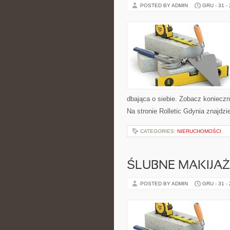
POSTED BY ADMIN
GRU - 31 -
dbająca o siebie. Zobacz konieczn
Na stronie Rolletic Gdynia znajdzi
CATEGORIES:
NIERUCHOMOŚCI
ŚLUBNE MAKIJAŻ
POSTED BY ADMIN
GRU - 31 -