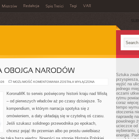
Redakcja
Tagi
VAR
Mistrzów
Spis Treści
SUB
A OBOJGA NARODÓW
Sztuka zwaln
przyspiesza
RZECZPOSPOLITA
026
MOŻLIWOŚĆ KOMENTOWANIA
ZOSTAŁA WYŁĄCZONA
wyjść na uli
OBOJGA
jednego miej
NARODÓW
oczami utkwi
KoronaMK to serwis poświęcony historii kraju nad Wisłą
rytmu powiad
– od pierwszych władców aż po czasy dzisiejsze. To
coraz więcej 
tempo wymus
kompendium, w którym narracja spotyka się z
otoczenia ni
omówieniem, a daty układają się w czytelną oś czasu.
naprawdę nam
powolnego ży
Jeśli szukasz solidnego przewodnika po epokach,
ucieczce od 
wybieraniu,
chcesz pojąć tło przemian albo po prostu uwielbiasz
energię. Pi
e taką bazą wiedzy. Nowości na stronie Historia Polskiej