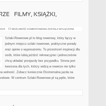
E – FILMY, KSIĄŻKI,
ROWER
 2025
MOŻLIWOŚĆ KOMENTOWANIA
ZOSTAŁA WYŁĄCZONA
W
KULTURZE
–
Szlaki-Rowerowe.pl to blog rowerowy, który łączy w
FILMY,
KSIĄŻKI,
jednym miejscu szlaki rowerowe, praktyczne porady
PODCASTY
oraz opinie o wyposażeniu. To przestrzeń inspiracji dla
osób, które lubią jeździć rekreacyjnie i jednocześnie
chcą układać przejazdy bez przypadku. Strona jest
tworzona dla tych, którzy widzą w rowerze nie tylko
 na wolność. Zobacz koniecznie Ekstremalna jazda na
avelowe. W centrum Szlaki-Rowerowe.pl są pętle, które