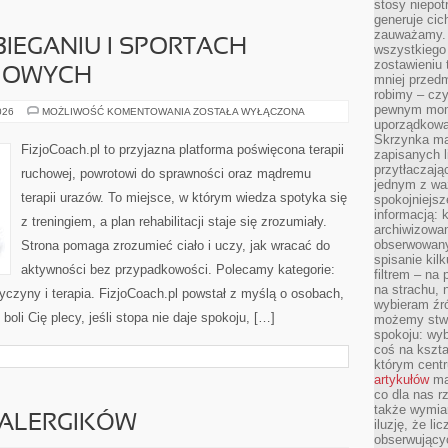
stosy niepo
generuje cic
zauważamy. 
BIEGANIU I SPORTACH
wszystkiego
zostawieniu 
IOWYCH
mniej przedm
robimy – cz
pewnym mome
FIZJOTERAPIA
026
MOŻLIWOŚĆ KOMENTOWANIA
ZOSTAŁA WYŁĄCZONA
W
uporządkowan
BIEGANIU
Skrzynka mai
I
FizjoCoach.pl to przyjazna platforma poświęcona terapii
zapisanych l
SPORTACH
WYTRZYMAŁOŚCIOWYCH
przytłaczają
ruchowej, powrotowi do sprawności oraz mądremu
jednym z wa
terapii urazów. To miejsce, w którym wiedza spotyka się
spokojniejsz
informacją: 
z treningiem, a plan rehabilitacji staje się zrozumiały.
archiwizowan
obserwowanyc
Strona pomaga zrozumieć ciało i uczy, jak wracać do
spisanie kil
aktywności bez przypadkowości. Polecamy kategorie:
filtrem – na 
na strachu, 
zyczyny i terapia. FizjoCoach.pl powstał z myślą o osobach,
wybieram źr
 boli Cię plecy, jeśli stopa nie daje spokoju, […]
możemy stwo
spokoju: wyb
coś na kszta
którym cent
artykułów
mat
co dla nas 
także wymiar
 ALERGIKÓW
iluzję, że li
obserwujący