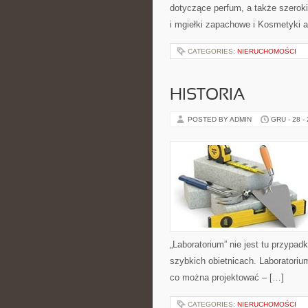
dotyczące perfum, a także szeroki
i mgiełki zapachowe i Kosmetyki a
CATEGORIES:
NIERUCHOMOŚCI
HISTORIA
POSTED BY ADMIN
GRU - 28 -
„Laboratorium” nie jest tu przypad
szybkich obietnicach. Laboratoriu
co można projektować – […]
CATEGORIES:
NIERUCHOMOŚCI