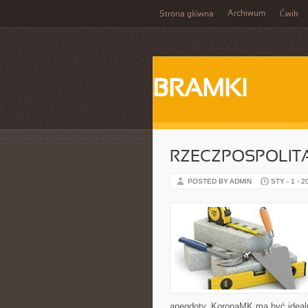
Archiwum
Strona główna
Ćwik
BRAMKI
RZECZPOSPOLIT
POSTED BY ADMIN
STY - 1 - 2
anegdoty, KoronaMK ma być idealni