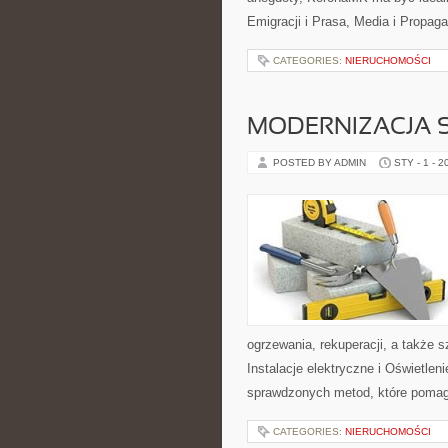
Emigracji i Prasa, Media i Propagan
CATEGORIES:
NIERUCHOMOŚCI
MODERNIZACJA 
POSTED BY ADMIN
STY - 1 - 2
ogrzewania, rekuperacji, a także 
Instalacje elektryczne i Oświetlen
sprawdzonych metod, które pomag
CATEGORIES:
NIERUCHOMOŚCI