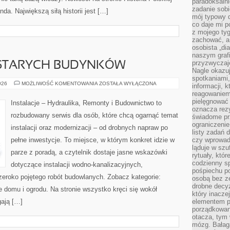
paradoksalni
zadanie sobi
da. Największą siłą historii jest […]
mój typowy d
co daje mi p
z mojego tyg
zachować, a
osobista „di
naszym grafi
przyzwyczaj
STARYCH BUDYNKÓW
Nagle okazu
spotkaniami,
MODERNIZACJA
026
MOŻLIWOŚĆ KOMENTOWANIA
ZOSTAŁA WYŁĄCZONA
informacji, k
STARYCH
reagowaniem 
BUDYNKÓW
pielęgnować 
Instalacje – Hydraulika, Remonty i Budownictwo to
oznacza rezy
rozbudowany serwis dla osób, które chcą ogarnąć temat
świadome pr
ograniczenie
instalacji oraz modernizacji – od drobnych napraw po
listy zadań 
pełne inwestycje. To miejsce, w którym konkret idzie w
czy wprowadz
ląduje w szu
parze z poradą, a czytelnik dostaje jasne wskazówki
rytuały, któr
codzienny s
dotyczące instalacji wodno-kanalizacyjnych,
pośpiechu po
szeroko pojętego robót budowlanych. Zobacz kategorie:
osobą bez ze
drobne decyz
ie domu i ogrodu. Na stronie wszystko kręci się wokół
który inacze
ają […]
elementem p
porządkowani
otacza, tym
mózg. Bałag