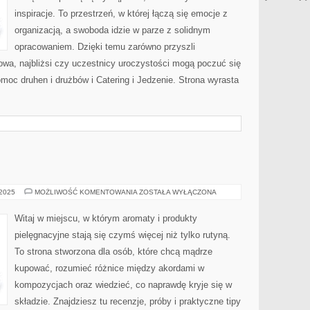
inspiracje. To przestrzeń, w której łączą się emocje z
organizacją, a swoboda idzie w parze z solidnym
opracowaniem. Dzięki temu zarówno przyszli
owa, najbliżsi czy uczestnicy uroczystości mogą poczuć się
omoc druhen i drużbów i Catering i Jedzenie. Strona wyrasta
KOSMETYKI
 2025
MOŻLIWOŚĆ KOMENTOWANIA
ZOSTAŁA WYŁĄCZONA
Witaj w miejscu, w którym aromaty i produkty
pielęgnacyjne stają się czymś więcej niż tylko rutyną.
To strona stworzona dla osób, które chcą mądrze
kupować, rozumieć różnice między akordami w
kompozycjach oraz wiedzieć, co naprawdę kryje się w
składzie. Znajdziesz tu recenzje, próby i praktyczne tipy