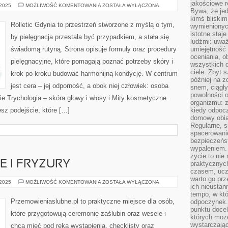
jakościowe re
KOSMETYKI
 2025
MOŻLIWOŚĆ KOMENTOWANIA
ZOSTAŁA WYŁĄCZONA
Bywa, że je
DLA
ALERGIKÓW
kimś bliskim
Rolletic Gdynia to przestrzeń stworzone z myślą o tym,
wymienionyc
istotne staj
by pielęgnacja przestała być przypadkiem, a stała się
ludźmi: uwa
świadomą rutyną. Strona opisuje formuły oraz procedury
umiejętność
oceniania, o
pielęgnacyjne, które pomagają poznać potrzeby skóry i
wszystkich 
ciele. Zbyt 
krok po kroku budować harmonijną kondycję. W centrum
później na z
jest cera – jej odporność, a obok niej człowiek: osoba
snem, ciągł
powolności 
ie Trychologia – skóra głowy i włosy i Mity kosmetyczne.
organizmu: z
esz podejście, które […]
kiedy odpocz
domowy obia
Regularne, s
spacerowanie
bezpieczeńst
wypaleniem.
życie to nie
E I FRYZURY
praktycznych
czasem, ucz
warto go pr
ŚLUBNE
 2025
MOŻLIWOŚĆ KOMENTOWANIA
ZOSTAŁA WYŁĄCZONA
ich nieustan
MAKIJAŻE
I
tempo, w któ
FRYZURY
Przemowieniaslubne.pl to praktyczne miejsce dla osób,
odpoczynek. 
punktu docel
które przygotowują ceremonię zaślubin oraz wesele i
których może
wystarczają
chcą mieć pod ręką wystąpienia, checklisty oraz