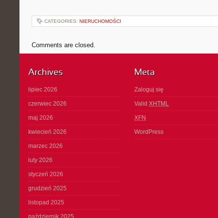
CATEGORIES:
NIERUCHOMOŚCI
Comments are closed.
Archives
Meta
lipiec 2026
Zaloguj się
czerwiec 2026
Valid
XHTML
maj 2026
XFN
kwiecień 2026
WordPress
marzec 2026
luty 2026
styczeń 2026
grudzień 2025
listopad 2025
październik 2025