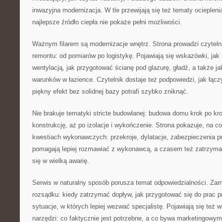
inwazyjna modernizacja. W tle przewijają się też tematy ociepleni
najlepsze źródło ciepła nie pokaże pełni możliwości.
Ważnym filarem są modernizacje wnętrz. Strona prowadzi czyteln
remontu: od pomiarów po logistykę. Pojawiają się wskazówki, jak
wentylacją, jak przygotować ścianę pod glazurę, gładź, a także j
warunków w łazience. Czytelnik dostaje też podpowiedzi, jak łącz
piękny efekt bez solidnej bazy potrafi szybko zniknąć.
Nie brakuje tematyki stricte budowlanej: budowa domu krok po k
konstrukcję, aż po izolacje i wykończenie. Strona pokazuje, na 
kwestiach wykonawczych: przekroje, dylatacje, zabezpieczenia prz
pomagają lepiej rozmawiać z wykonawcą, a czasem też zatrzyma
się w wielką awarię.
Serwis w naturalny sposób porusza temat odpowiedzialności. Zam
rozsądku: kiedy zatrzymać dopływ, jak przygotować się do prac pr
sytuacje, w których lepiej wezwać specjalistę. Pojawiają się też
narzędzi: co faktycznie jest potrzebne, a co bywa marketingowy