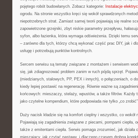
pojętego robót budowlanych. Zobacz kategorie:
Instalacje elektry
ogrodu. Na stronie wszystko kręci się wokół sprawdzonych metod
niepotrzebnych strat. Zamiast samej teorii pojawiają się realne s
zapowietrzone grzejniki, zbyt niskie parametry przepływu, hałasu
syfon, albo łazienka, która wymaga odświeżenia. Dzięki temu serw
– zarówno dla tych, którzy chcą wykonać część prac DIY, jak i dla
usługę i potrzebują punktów kontrolnych.
Sercem serwisu są tematy związane z montażem i serwisem wod-
się, jak zdiagnozować problem zanim w ruch pójdą sprzęt. Pojawia
(miedzianych, stalowych, PP, PEX i innych), o połączeniach, o do
kiedy lepiej postawić na regenerację. Równie ważne są zagadnie
końcowych: mieszaczy, stelaży, wpustów, a także filtrów. Każdy
jako czytelne kompendium, które podpowiada nie tylko „co zrobić”,
Duży nacisk kładzie się na komfort cieplny i wszystko, co wokół ni
Pojawiają się zagadnienia związane z piecami, pompami ciepła,
także z emitentami ciepła. Serwis pomaga zrozumieć, jak działa c
mieszający, jak czytać nastawy, i dlaczego czasem drobna korekt