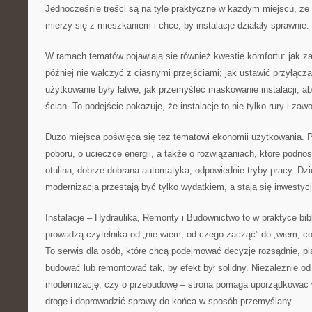
Jednocześnie treści są na tyle praktyczne w każdym miejscu, że 
mierzy się z mieszkaniem i chce, by instalacje działały sprawnie.
W ramach tematów pojawiają się również kwestie komfortu: jak z
później nie walczyć z ciasnymi przejściami; jak ustawić przyłącza
użytkowanie były łatwe; jak przemyśleć maskowanie instalacji, ab
ścian. To podejście pokazuje, że instalacje to nie tylko rury i zawo
Dużo miejsca poświęca się też tematowi ekonomii użytkowania. Poj
poboru, o ucieczce energii, a także o rozwiązaniach, które podno
otulina, dobrze dobrana automatyka, odpowiednie tryby pracy. Dz
modernizacja przestają być tylko wydatkiem, a stają się inwestycj
Instalacje – Hydraulika, Remonty i Budownictwo to w praktyce bibl
prowadzą czytelnika od „nie wiem, od czego zacząć” do „wiem, co
To serwis dla osób, które chcą podejmować decyzje rozsądnie, p
budować lub remontować tak, by efekt był solidny. Niezależnie od
modernizację, czy o przebudowę – strona pomaga uporządkować 
drogę i doprowadzić sprawy do końca w sposób przemyślany.