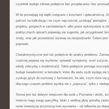
czytelnik buduje zdrowe podejście bez przepłacania i bez przesad
W tle przewijają się wątki związane z kosztami i opłacalnością. S
patrzeć na kalkulację i na czym najczęściej „uciekają” pieniądze:
projektu, pośpiech w zamówieniach, albo prace wykonywane w złe
praktycznych opisach pojawiają się sugestie, jak przygotować lis
straty, oraz jak przewidzieć rezerwę na niespodzianki. Celem jest k
poprawki.
Charakterystyczne jest też podejście do analizy problemu. Zamia
częściej pojawia się myślenie: sprawdź symptomy, oceń zużycie, u
wtedy zdecyduj o modernizacji. Takie podejście pomaga oszczęd
buduje świadomość w tematach, które dla wielu osób wydają się t
zyskuje język do rozmowy z fachowcem, bo wie, czym różni się pę
dlaczego czasem problem wynika nie z „zepsucia”, tylko z niedo
Strona jest też dobrym miejscem dla osób z Poznania i okolic, bo
mieście mają swoją specyfikę: bloki z wielkiej płyty potrafią zas
nowe inwestycje przynoszą inne wyzwania – od odbiorów po dop