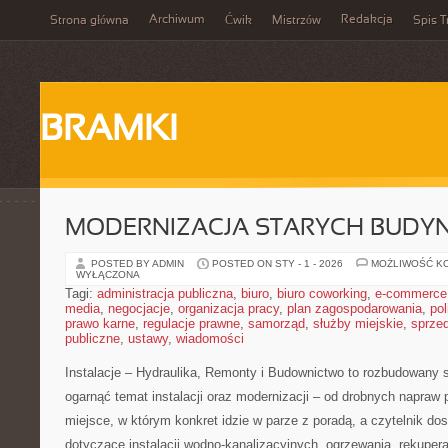
Archiwum
Redakcja
Strona główna
Ćwik
Mistrzów
Spis T
BRAMKI
MODERNIZACJA STARYCH BUD
POSTED BY ADMIN
POSTED ON STY - 1 - 2026
MOŻLIWOŚĆ K
WYŁĄCZONA
Tagi:
administracja publiczna
,
biuro
,
biuro coworking
,
e-commerce
media
,
negocjacje
,
organizacja pracy
,
plan zagospodarowania
,
pol
prawo karne
,
regulacje prawne
,
samorząd
,
służby miejskie
,
sprze
publiczne
,
ustawy
,
wiadomości
Instalacje – Hydraulika, Remonty i Budownictwo to rozbudowany s
ogarnąć temat instalacji oraz modernizacji – od drobnych napraw 
miejsce, w którym konkret idzie w parze z poradą, a czytelnik do
dotyczące instalacji wodno-kanalizacyjnych, ogrzewania, rekupera