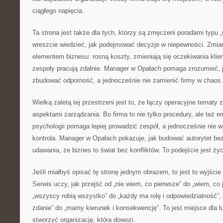
ciągłego napięcia.
Ta strona jest także dla tych, którzy są zmęczeni poradami typu „w
wreszcie wiedzieć, jak podejmować decyzje w niepewności. Zmian
elementem biznesu: rosną koszty, zmieniają się oczekiwania klie
zespoły pracują zdalnie. Manager w Opałach pomaga zrozumieć, 
zbudować odporność, a jednocześnie nie zamienić firmy w chaos.
Wielką zaletą tej przestrzeni jest to, że łączy operacyjne tematy
aspektami zarządzania. Bo firma to nie tylko procedury, ale też 
psychologii pomaga lepiej prowadzić zespół, a jednocześnie nie w
kontrola. Manager w Opałach pokazuje, jak budować autorytet bez
udawania, że biznes to świat bez konfliktów. To podejście jest ży
Jeśli miałbyś opisać tę stronę jednym obrazem, to jest to wyjści
Serwis uczy, jak przejść od „nie wiem, co pierwsze” do „wiem, co 
„wszyscy robią wszystko” do „każdy ma rolę i odpowiedzialność”,
zdanie” do „mamy kierunek i konsekwencję”. To jest miejsce dla l
stworzyć organizację, która dowozi.