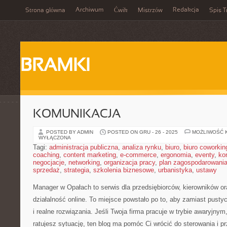
Archiwum
Redakcja
Strona główna
Ćwik
Mistrzów
Spis T
BRAMKI
KOMUNIKACJA
POSTED BY ADMIN
POSTED ON GRU - 26 - 2025
MOŻLIWOŚĆ 
WYŁĄCZONA
Tagi:
administracja publiczna
,
analiza rynku
,
biuro
,
biuro coworkin
coaching
,
content marketing
,
e-commerce
,
ergonomia
,
eventy
,
ko
negocjacje
,
networking
,
organizacja pracy
,
plan zagospodarowani
sprzedaż
,
strategia
,
szkolenia biznesowe
,
urbanistyka
,
ustawy
Manager w Opałach to serwis dla przedsiębiorców, kierowników or
działalność online. To miejsce powstało po to, aby zamiast pusty
i realne rozwiązania. Jeśli Twoja firma pracuje w trybie awaryjnym
ratujesz sytuację, ten blog ma pomóc Ci wrócić do sterowania i p