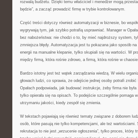
rozwalą budżetu. Dzięki temu właściciel i menedżer mogą przestać
będzie”, a zacząć prowadzić firmę w trybie kontrolowanym.
Część treści dotyczy również automatyzacji w biznesie, bo współ
wygrywają tym, jak szybko potrafią usprawniać. Manager w Opała
bez nabożeństwa: nie chodzi o to, by mieć najdroższy system, tyl
zmniejsza błędy. Automatyzacja jest tu pokazana jako sposób na t
energii na manualne klepanie, tylko skupiali się na wartości. W pr
między firmą, która rośnie zdrowo, a firmą, która rośnie w chaosie
Bardzo istotny jest też wątek zarządzania wiedzą. W wielu organi
głowach ludzi, co sprawia, że odejście jednej osoby potrafi zrobi
Opałach podpowiada, jak budować instrukcje, żeby firma nie była 
tylko opierała się na opisach. To podejście szczególnie pomaga 
utrzymaniu jakości, kiedy zespół się zmienia.
W tekstach pojawiają się również tematy związane z doborem ludz
osób, które pasują nie tylko kompetencjami, ale też wartościami.
rekrutacja to nie jest „wrzucenie ogłoszenia”, tylko proces, który 