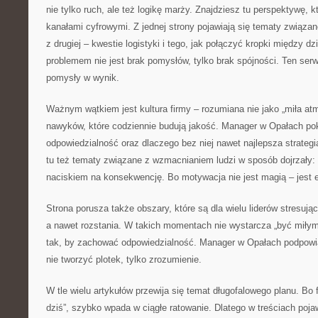
nie tylko ruch, ale też logikę marży. Znajdziesz tu perspektywę, k
kanałami cyfrowymi. Z jednej strony pojawiają się tematy związ
z drugiej – kwestie logistyki i tego, jak połączyć kropki między dz
problemem nie jest brak pomysłów, tylko brak spójności. Ten se
pomysły w wynik.
Ważnym wątkiem jest kultura firmy – rozumiana nie jako „miła atm
nawyków, które codziennie budują jakość. Manager w Opałach pok
odpowiedzialność oraz dlaczego bez niej nawet najlepsza strategi
tu też tematy związane z wzmacnianiem ludzi w sposób dojrzały: 
naciskiem na konsekwencję. Bo motywacja nie jest magią – jest
Strona porusza także obszary, które są dla wielu liderów stresują
a nawet rozstania. W takich momentach nie wystarcza „być miłym
tak, by zachować odpowiedzialność. Manager w Opałach podpowia
nie tworzyć plotek, tylko zrozumienie.
W tle wielu artykułów przewija się temat długofalowego planu. Bo f
dziś”, szybko wpada w ciągłe ratowanie. Dlatego w treściach poja