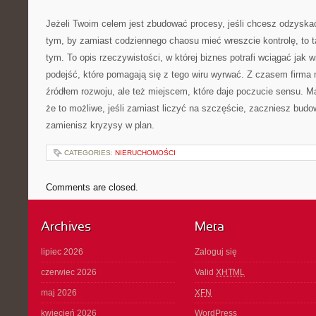
Jeżeli Twoim celem jest zbudować procesy, jeśli chcesz odzyskać
tym, by zamiast codziennego chaosu mieć wreszcie kontrolę, to ta
tym. To opis rzeczywistości, w której biznes potrafi wciągać jak w
podejść, które pomagają się z tego wiru wyrwać. Z czasem firma 
źródłem rozwoju, ale też miejscem, które daje poczucie sensu. 
że to możliwe, jeśli zamiast liczyć na szczęście, zaczniesz bud
zamienisz kryzysy w plan.
CATEGORIES:
NIERUCHOMOŚCI
Comments are closed.
Archives
Meta
lipiec 2026
Zaloguj się
czerwiec 2026
Valid
XHTML
maj 2026
XFN
kwiecień 2026
WordPress