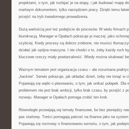
projektami, o tym, jak rozbijać je na etapy, i jak budować mapę dr
martwym dokumentem, tylko narzędziem pracy. Dzięki temu łatwi
przejść na tryb świadomego prowadzenia.
Dużą wartością jest też podejście do procesów. W wielu firmach p
biurokracją. Manager w Opałach pokazuje je inaczej: jako ochron
szybciej. Kiedy procesy są dobrze zrobione, nie musisz tłumaczy
działać jak spójna maszyna. I nie chodzi o to, żeby każdy ruch by
kluczowe rzeczy miały powtarzalność. Wtedy można skalować be
Ważnym tematem jest organizacja czasu – ale rozumiana praktyczn
„hacków”. Serwis pokazuje, jak układać dzień, żeby nie tonąć w c
Pojawiają się wątki o planowaniu, o tym, jak unikać pułapek. Dla 
problemem nie jest brak ambicji, tylko brak czasu, by przejść z 
rozwoju. Manager w Opałach pomaga zrobić ten krok.
Równolegle przewijają się tematy finansowe, bo bez pieniędzy naw
pas startowy. Treści pomagają patrzeć na finanse jako na system ko
Pojawiają się rozmowy o finansowaniu wzrostu, o tym, jak podejm