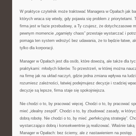
W praktyce czytelnik może traktować Managera w Opałach jak ba
których wraca się wtedy, gdy pojawia się problem z priorytetami. 
firma jest w fazie przebudowy, a Ty czujesz, że dotychczasowe m
pewnym momencie „ogarnięty chaos” przestaje wystarczać i potr
pomaga ten system wdrożyć bez udawania, że to będzie łatwe, ale
tylko dla korporacji.
Manager w Opałach jest dla osób, które dowożą, ale także dla tyc
praktykami: młodych liderów. To przestrzeń, w której można naucz
na firmę jak na układ naczyń, gdzie jedna zmiana wpływa na ludzi 
rozumiesz zależności, łatwiej podejmujesz decyzje i rzadziej wpa
decyzje są lepsze, firma staje się spokojniejsza.
Nie chodzi o to, by pracować więcej. Chodzi o to, by pracować spr
mieć „idealny zespół”. Chodzi o to, by zbudować zasady, w któryc
dobrą robotę. Nie chodzi o to, by mieć „perfekcyjną strategię”. Cho
wystarczająco dobrą i konsekwentnie ją realizować. Właśnie taką
Manager w Opałach: bez ściemy, ale z nastawieniem na postęp.