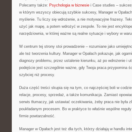
Polecamy także:
Psychologia w biznesie
i Case studies – sukcesy
w którym wszyscy obiecują szybkie sukcesy, Manager w Opałach
myślenie. Tu liczy się wdrożenie, a nie motywacyjne frazesy. Tek
użyć jak mapę, a potem wdrożyć w zespole. To nie jest encyklop
narzędziownia, w której ważne są realne sytuacje i wybory w waru
W centrum tej strony stoi prowadzenie – rozumiane jako umiejętn
ale też tworzenia kultury. Manager w Opałach pokazuje, jak ogarni
diagnozy problemu, przez ustalenie kierunku, aż po wdrożenie i u
podejście jest szczególnie ważne, gdy Twoja praca przypomina śc
szybciej niż procesy.
Duża część treści skupia się na tym, co najczęściej boli w codz
relacje, procesy, sprzedaż, a także komunikacja. Zamiast opowia
serwis tłumaczy, jak ustawiać oczekiwania, żeby praca nie była 
poukładanym procesem. Bo w praktyce to właśnie wspólne reguły 
firmie powtarzalność.
Manager w Opałach jest też dla tych, którzy działają w handlu in