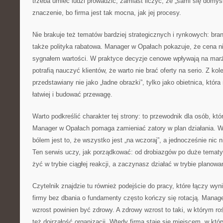
trzeba umieć ludzi prowadzić, zamiast liczyć, że „sami się domy
znaczenie, bo firma jest tak mocna, jak jej procesy.
Nie brakuje też tematów bardziej strategicznych i rynkowych: brand
także polityka rabatowa. Manager w Opałach pokazuje, że cena nie 
sygnałem wartości. W praktyce decyzje cenowe wpływają na marżę
potrafią nauczyć klientów, że warto nie brać oferty na serio. Z kole
przedstawiany nie jako „ładne obrazki”, tylko jako obietnica, kt
łatwiej i budować przewagę.
Warto podkreślić charakter tej strony: to przewodnik dla osób, któ
Manager w Opałach pomaga zamieniać zatory w plan działania. W
bólem jest to, że wszystko jest „na wczoraj”, a jednocześnie nic 
Ten serwis uczy, jak porządkować: od drobiazgów po duże tematy
żyć w trybie ciągłej reakcji, a zaczynasz działać w trybie planowa
Czytelnik znajdzie tu również podejście do pracy, które łączy wyn
firmy bez dbania o fundamenty często kończy się rotacją. Manag
wzrost powinien być zdrowy. A zdrowy wzrost to taki, w którym roś
też dojrzałość organizacji. Wtedy firma staje się miejscem, w kt