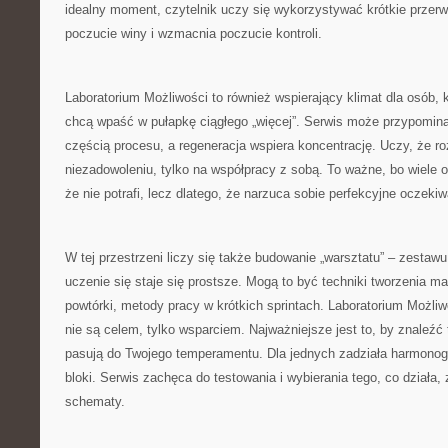
idealny moment, czytelnik uczy się wykorzystywać krótkie przerw
poczucie winy i wzmacnia poczucie kontroli.
Laboratorium Możliwości to również wspierający klimat dla osób, kt
chcą wpaść w pułapkę ciągłego „więcej”. Serwis może przypomin
częścią procesu, a regeneracja wspiera koncentrację. Uczy, że r
niezadowoleniu, tylko na współpracy z sobą. To ważne, bo wiele o
że nie potrafi, lecz dlatego, że narzuca sobie perfekcyjne oczekiw
W tej przestrzeni liczy się także budowanie „warsztatu” – zestawu
uczenie się staje się prostsze. Mogą to być techniki tworzenia m
powtórki, metody pracy w krótkich sprintach. Laboratorium Możliw
nie są celem, tylko wsparciem. Najważniejsze jest to, by znaleźć 
pasują do Twojego temperamentu. Dla jednych zadziała harmono
bloki. Serwis zachęca do testowania i wybierania tego, co działa
schematy.