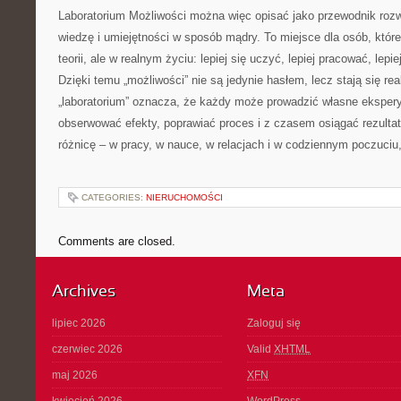
Laboratorium Możliwości można więc opisać jako przewodnik roz
wiedzę i umiejętności w sposób mądry. To miejsce dla osób, które
teorii, ale w realnym życiu: lepiej się uczyć, lepiej pracować, lepie
Dzięki temu „możliwości” nie są jedynie hasłem, lecz stają się re
„laboratorium” oznacza, że każdy może prowadzić własne ekspe
obserwować efekty, poprawiać proces i z czasem osiągać rezultat
różnicę – w pracy, w nauce, w relacjach i w codziennym poczuciu,
CATEGORIES:
NIERUCHOMOŚCI
Comments are closed.
Archives
Meta
lipiec 2026
Zaloguj się
czerwiec 2026
Valid
XHTML
maj 2026
XFN