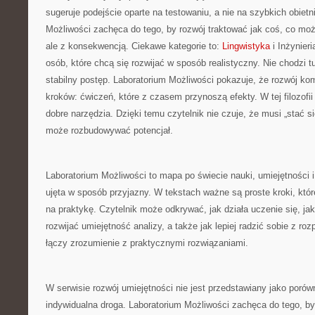
sugeruje podejście oparte na testowaniu, a nie na szybkich obiet
Możliwości zachęca do tego, by rozwój traktować jak coś, co moż
ale z konsekwencją. Ciekawe kategorie to:
Lingwistyka
i Inżynieri
osób, które chcą się rozwijać w sposób realistyczny. Nie chodzi tu
stabilny postęp. Laboratorium Możliwości pokazuje, że rozwój k
kroków: ćwiczeń, które z czasem przynoszą efekty. W tej filozofii 
dobre narzędzia. Dzięki temu czytelnik nie czuje, że musi „stać s
może rozbudowywać potencjał.
Laboratorium Możliwości to mapa po świecie nauki, umiejętności i
ujęta w sposób przyjazny. W tekstach ważne są proste kroki, któr
na praktykę. Czytelnik może odkrywać, jak działa uczenie się, j
rozwijać umiejętność analizy, a także jak lepiej radzić sobie z ro
łączy zrozumienie z praktycznymi rozwiązaniami.
W serwisie rozwój umiejętności nie jest przedstawiany jako porów
indywidualna droga. Laboratorium Możliwości zachęca do tego, b