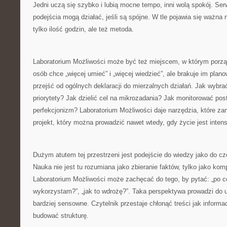
Jedni uczą się szybko i lubią mocne tempo, inni wolą spokój. Ser
podejścia mogą działać, jeśli są spójne. W tle pojawia się ważna 
tylko ilość godzin, ale też metoda.
Laboratorium Możliwości może być też miejscem, w którym porząd
osób chce „więcej umieć” i „więcej wiedzieć”, ale brakuje im pla
przejść od ogólnych deklaracji do mierzalnych działań. Jak wybra
priorytety? Jak dzielić cel na mikrozadania? Jak monitorować po
perfekcjonizm? Laboratorium Możliwości daje narzędzia, które za
projekt, który można prowadzić nawet wtedy, gdy życie jest inten
Dużym atutem tej przestrzeni jest podejście do wiedzy jako do c
Nauka nie jest tu rozumiana jako zbieranie faktów, tylko jako kom
Laboratorium Możliwości może zachęcać do tego, by pytać: „po co 
wykorzystam?”, „jak to wdrożę?”. Taka perspektywa prowadzi do uc
bardziej sensowne. Czytelnik przestaje chłonąć treści jak inform
budować strukturę.