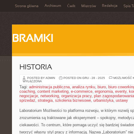
Archiwum
Redakcja
Strona główna
Ćwik
Mistrzów
Spis T
BRAMKI
HISTORIA
POSTED BY ADMIN
POSTED ON GRU - 28 - 2025
MOŻLIWOŚĆ 
WYŁĄCZONA
Tagi:
administracja publiczna
,
analiza rynku
,
biuro
,
biuro coworkin
coaching
,
content marketing
,
e-commerce
,
ergonomia
,
eventy
,
ko
negocjacje
,
networking
,
organizacja pracy
,
plan zagospodarowani
sprzedaż
,
strategia
,
szkolenia biznesowe
,
urbanistyka
,
ustawy
Laboratorium Możliwości to platforma rozwoju, w którym rozwój s
zrozumienia są traktowane jak eksperyment – spokojny, metodycz
ciekawości. To centrum, które pomaga uczyć się bardziej świadom
tworzyć własny styl pracy z informacją. Nazwa „Laboratorium” nie