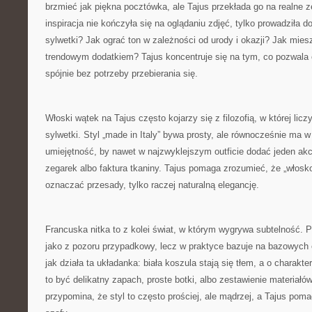
brzmieć jak piękna pocztówka, ale Tajus przekłada go na realne z
inspiracja nie kończyła się na oglądaniu zdjęć, tylko prowadziła d
sylwetki? Jak ograć ton w zależności od urody i okazji? Jak mies
trendowym dodatkiem? Tajus koncentruje się na tym, co pozwala 
spójnie bez potrzeby przebierania się.
Włoski wątek na Tajus często kojarzy się z filozofią, w której licz
sylwetki. Styl „made in Italy” bywa prosty, ale równocześnie ma 
umiejętność, by nawet w najzwyklejszym outficie dodać jeden akcen
zegarek albo faktura tkaniny. Tajus pomaga zrozumieć, że „włosk
oznaczać przesady, tylko raczej naturalną elegancję.
Francuska nitka to z kolei świat, w którym wygrywa subtelność. 
jako z pozoru przypadkowy, lecz w praktyce bazuje na bazowych 
jak działa ta układanka: biała koszula stają się tłem, a o charakt
to być delikatny zapach, proste botki, albo zestawienie materiałó
przypomina, że styl to często prościej, ale mądrzej, a Tajus pom