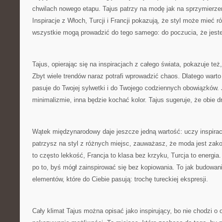
chwilach nowego etapu. Tajus patrzy na modę jak na sprzymierzeń
Inspiracje z Włoch, Turcji i Francji pokazują, że styl może mieć r
wszystkie mogą prowadzić do tego samego: do poczucia, że jest
Tajus, opierając się na inspiracjach z całego świata, pokazuje też
Zbyt wiele trendów naraz potrafi wprowadzić chaos. Dlatego warto
pasuje do Twojej sylwetki i do Twojego codziennych obowiązków.
minimalizmie, inna będzie kochać kolor. Tajus sugeruje, że obie dr
Wątek międzynarodowy daje jeszcze jedną wartość: uczy inspirac
patrzysz na styl z różnych miejsc, zauważasz, że moda jest zako
to często lekkość, Francja to klasa bez krzyku, Turcja to energia.
po to, byś mógł zainspirować się bez kopiowania. To jak budowan
elementów, które do Ciebie pasują: trochę tureckiej ekspresji.
Cały klimat Tajus można opisać jako inspirujący, bo nie chodzi o o