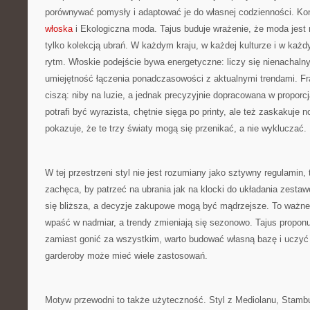
porównywać pomysły i adaptować je do własnej codzienności. Ko
włoska
i Ekologiczna moda. Tajus buduje wrażenie, że moda jest 
tylko kolekcją ubrań. W każdym kraju, w każdej kulturze i w każ
rytm. Włoskie podejście bywa energetyczne: liczy się nienachalny
umiejętność łączenia ponadczasowości z aktualnymi trendami. Fr
ciszą: niby na luzie, a jednak precyzyjnie dopracowana w proporc
potrafi być wyrazista, chętnie sięga po printy, ale też zaskakuje
pokazuje, że te trzy światy mogą się przenikać, a nie wykluczać.
W tej przestrzeni styl nie jest rozumiany jako sztywny regulamin, 
zachęca, by patrzeć na ubrania jak na klocki do układania zesta
się bliższa, a decyzje zakupowe mogą być mądrzejsze. To ważne
wpaść w nadmiar, a trendy zmieniają się sezonowo. Tajus proponu
zamiast gonić za wszystkim, warto budować własną bazę i uczyć 
garderoby może mieć wiele zastosowań.
Motyw przewodni to także użyteczność. Styl z Mediolanu, Stam