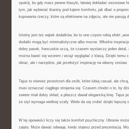
spokój, bo gdy masz pewne klasyki, łatwiej dokładać sezonowe h
tym, jak wybierać tkaniny pod kątem komfortu, jak dbać o proporcj
kupowania rzeczy, które są efektowne na zdjęciu, ale nie pasują d
Istotny jest też wątek dodatków, bo to one często robią efekt „wo
dodatki mogą być minimalistyczne albo mocne. Włoskie inspiracje
dobry pasek, francuskie uczą, że czasem wystarczy jeden detal, a
można bawić się wzorem i wciąż wyglądać z klasą. Dzięki temu czy
obraz, ale i narzędzie, jak przełożyć inspirację na własny zestaw.
Tajus to również przestrzeń dla osób, które lubią casual, ale chcą
musi oznaczać ciągłego strojenia się. Czasem chodzi o to, by dżi
sweter miał dobry skład, a płaszcz dawał elegancką linię. Tajus
że styl wymaga wielkiej szafy. Wiele da się zrobić dzięki lepszej o
W tej opowieści liczy się także komfort psychiczny. Ubranie moż
zajęty. Może dawać odwagę, kiedy stajesz przed prezentacją. M