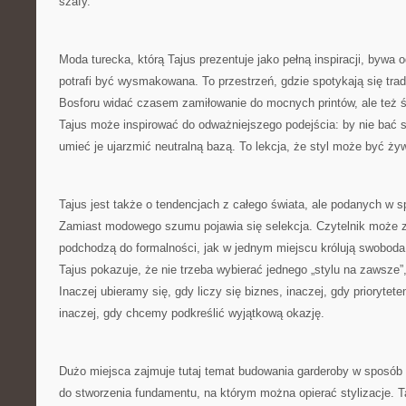
szafy.
Moda turecka, którą Tajus prezentuje jako pełną inspiracji, bywa
potrafi być wysmakowana. To przestrzeń, gdzie spotykają się trad
Bosforu widać czasem zamiłowanie do mocnych printów, ale też ś
Tajus może inspirować do odważniejszego podejścia: by nie bać s
umieć je ujarzmić neutralną bazą. To lekcja, że styl może być ży
Tajus jest także o tendencjach z całego świata, ale podanych w sp
Zamiast modowego szumu pojawia się selekcja. Czytelnik może z
podchodzą do formalności, jak w jednym miejscu królują swobod
Tajus pokazuje, że nie trzeba wybierać jednego „stylu na zawsze
Inaczej ubieramy się, gdy liczy się biznes, inaczej, gdy priorytete
inaczej, gdy chcemy podkreślić wyjątkową okazję.
Dużo miejsca zajmuje tutaj temat budowania garderoby w sposób 
do stworzenia fundamentu, na którym można opierać stylizacje. Ta