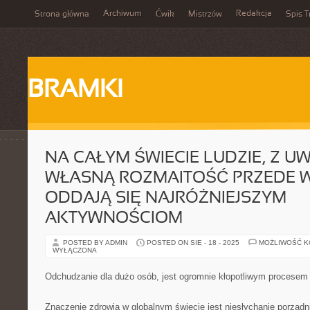
Archiwum
Redakcja
Strona główna
Ćwik
Mistrzów
Spis T
BRAMKI
NA CAŁYM ŚWIECIE LUDZIE, Z U
WŁASNĄ ROZMAITOŚĆ PRZEDE 
ODDAJĄ SIĘ NAJRÓŻNIEJSZYM
AKTYWNOŚCIOM
POSTED BY ADMIN
POSTED ON SIE - 18 - 2025
MOŻLIWOŚĆ 
WYŁĄCZONA
Odchudzanie dla dużo osób, jest ogromnie kłopotliwym procesem
Znaczenie zdrowia w globalnym świecie jest niesłychanie porządn