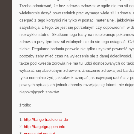
Trzeba odnotować, że bez zdrowia człowiek w ogóle nie ma sił n
wielokrotnie dosyć powszednich prac wymaga wiele sił i zdrowia.
czerpać z tego korzyści nie tylko w postaci materialnej, jakkolwiek
satysfakcja, z tego, że jest się potrzebnym czy odpowiednim w da
niezwykle istotne. Skutkiem tego testy na nietolerancje pokarmo
zdrowia a przy tym bez sił witalnych nie da się tego osiągnąć. 
siebie. Regularne badania pozwolą nie tylko uzyskać pewność byc
potrzeby żeby mieć czas na wyleczenie się z danej dolegliwości. 
także pod kwestia zdrowia nie ma tu ludzi dostosowanych do taki
wykazać się absolutnym zdrowiem. Znaczenie zdrowia jest bardzo 
tylko normalnie żyć, jakkolwiek czerpać jak najwięcej radości z 
pewnych sytuacjach jednak choroby rozwijają się latami, nie daj
niepokojących znaków.
źródło:
———————————
1.
http://tango-tradicional.de
2.
http://targetgruppen.info
3.
przeczytaj artykuł