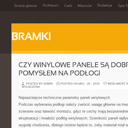
Archiwum
Redakcja
Strona główna
Ćwik
Mistrzów
Spis T
BRAMKI
CZY WINYLOWE PANELE SĄ DOB
POMYSŁEM NA PODŁOGI
POSTED BY ADMIN
POSTED ON MAJ - 30 - 2025
MOŻLIWOŚĆ 
WYŁĄCZONA
Najważniejsze techniczne parametry paneli winylowych
Podczas wybierania podłogi należy zwrócić uwagę głównie na trw
ścieranie oraz łatwość montażu, gdyż te cechy mają bezpośredni
eksploatacji i trwałość podłóg winylowych. Szerokość paneli wpły
wygodę chodzenia, dlatego istotne będzie to, żeby materiał miał 