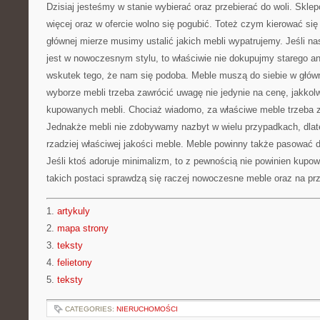
Dzisiaj jesteśmy w stanie wybierać oraz przebierać do woli. Skl
więcej oraz w ofercie wolno się pogubić. Toteż czym kierować si
głównej mierze musimy ustalić jakich mebli wypatrujemy. Jeśli 
jest w nowoczesnym stylu, to właściwie nie dokupujmy starego an
wskutek tego, że nam się podoba. Meble muszą do siebie w głów
wyborze mebli trzeba zawrócić uwagę nie jedynie na cenę, jakkol
kupowanych mebli. Chociaż wiadomo, za właściwe meble trzeba z
Jednakże mebli nie zdobywamy nazbyt w wielu przypadkach, dlat
rzadziej właściwej jakości meble. Meble powinny także pasować d
Jeśli ktoś adoruje minimalizm, to z pewnością nie powinien kupo
takich postaci sprawdzą się raczej nowoczesne meble oraz na pr
1.
artykuly
2.
mapa strony
3.
teksty
4.
felietony
5.
teksty
CATEGORIES:
NIERUCHOMOŚCI