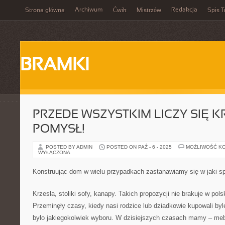
Archiwum
Redakcja
Strona główna
Ćwik
Mistrzów
Spis T
BRAMKI
PRZEDE WSZYSTKIM LICZY SIĘ 
POMYSŁ!
POSTED BY ADMIN
POSTED ON PAŹ - 6 - 2025
MOŻLIWOŚĆ K
WYŁĄCZONA
Konstruując dom w wielu przypadkach zastanawiamy się w jaki sp
Krzesła, stoliki sofy, kanapy. Takich propozycji nie brakuje w po
Przeminęły czasy, kiedy nasi rodzice lub dziadkowie kupowali byl
było jakiegokolwiek wyboru. W dzisiejszych czasach mamy – me