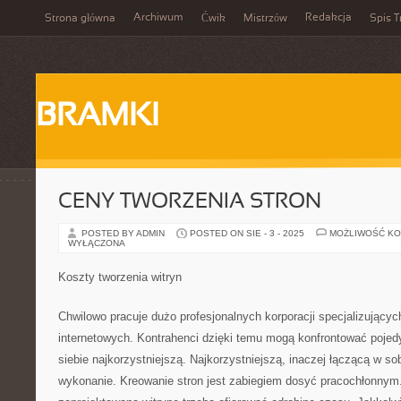
Archiwum
Redakcja
Strona główna
Ćwik
Mistrzów
Spis T
BRAMKI
CENY TWORZENIA STRON
POSTED BY ADMIN
POSTED ON SIE - 3 - 2025
MOŻLIWOŚĆ K
WYŁĄCZONA
Koszty tworzenia witryn
Chwilowo pracuje dużo profesjonalnych korporacji specjalizujących
internetowych. Kontrahenci dzięki temu mogą konfrontować pojedy
siebie najkorzystniejszą. Najkorzystniejszą, inaczej łączącą w sob
wykonanie. Kreowanie stron jest zabiegiem dosyć pracochłonnym