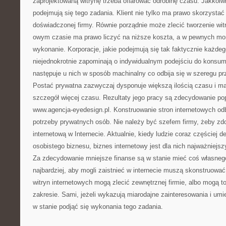
zaprojektowaną witrynę trzeba ofiarować odrobinę czasu. Jakkolwie
podejmują się tego zadania. Klient nie tylko ma prawo skorzystać
doświadczonej firmy. Równie porządnie może zlecić tworzenie wit
owym czasie ma prawo liczyć na niższe koszta, a w pewnych m
wykonanie. Korporacje, jakie podejmują się tak faktycznie każdeg
niejednokrotnie zapominają o indywidualnym podejściu do konsum
następuje u nich w sposób machinalny co odbija się w szeregu pr
Postać prywatna zazwyczaj dysponuje większą ilością czasu i m
szczegół więcej czasu. Rezultaty jego pracy są zdecydowanie po
www.agencja-eyedesign.pl. Konstruowanie stron internetowych od
potrzeby prywatnych osób. Nie należy być szefem firmy, żeby zd
internetową w Internecie. Aktualnie, kiedy ludzie coraz częściej 
osobistego biznesu, biznes internetowy jest dla nich najważniej
Za zdecydowanie mniejsze finanse są w stanie mieć coś własnego
najbardziej, aby mogli zaistnieć w internecie muszą skonstruować
witryn internetowych mogą zlecić zewnętrznej firmie, albo mogą 
zakresie. Sami, jeżeli wykazują miarodajne zainteresowania i umie
w stanie podjąć się wykonania tego zadania.