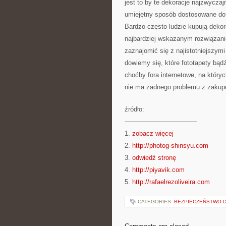
jest to by te dekoracje najzwyczaj
umiejętny sposób dostosowane do
Bardzo często ludzie kupują dekor
najbardziej wskazanym rozwiązani
zaznajomić się z najistotniejszym
dowiemy się, które fototapety bąd
choćby fora internetowe, na któr
nie ma żadnego problemu z zakupe
źródło:
———————————
1.
zobacz więcej
2.
http://photog-shinsyu.com
3.
odwiedź stronę
4.
http://piyavik.com
5.
http://rafaelrezoliveira.com
CATEGORIES:
BEZPIECZEŃSTWO D