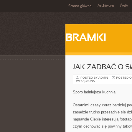
Archiwum
Strona główna
Ćwik
BRAMKI
JAK ZADBAĆ O S
POSTED BY ADMIN
POSTED ON 
WYŁĄCZONA
Sporo ładniejsza kuchnia
Ostatnimi czasy coraz bardziej po
zasadzie trudno przesadnie się dzi
naprawdę Ciebie interesują fotota
czym cechować się powinny tako