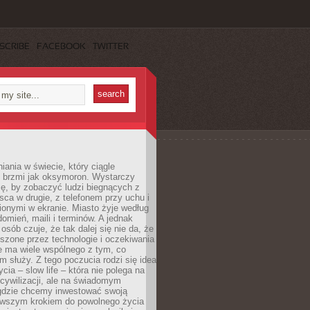
SCRIBE
FACEBOOK
TWITTER
iania w świecie, który ciągle
, brzmi jak oksymoron. Wystarczy
cę, by zobaczyć ludzi biegnących z
sca w drugie, z telefonem przy uchu i
onymi w ekranie. Miasto żyje według
omień, maili i terminów. A jednak
osób czuje, że tak dalej się nie da, że
zone przez technologie i oczekiwania
e ma wiele wspólnego z tym, co
 służy. Z tego poczucia rodzi się idea
cia – slow life – która nie polega na
cywilizacji, ale na świadomym
 gdzie chcemy inwestować swoją
erwszym krokiem do powolnego życia