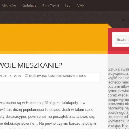
Redakcja
Tagi
VAR
Mistrzów
Spis Treści
SUB
WOJE MIESZKANIE?
Sztuka zwaln
przyspiesza
JAK
LIP - 6 - 2025
MOŻLIWOŚĆ KOMENTOWANIA
ZOSTAŁA
wyjść na uli
ZADBAĆ
jednego miej
O
SWOJE
oczami utkwi
MIESZKANIE?
rytmu powiad
coraz więcej 
tempo wymus
wszechne są w Polsce najróżniejsze fototapety. I w
otoczenia ni
naprawdę nam
wić tak dużej popularności fototapet. Jeśli w takim razie
powolnego ży
pety dekoracyjne, powinieneś na początek zastanowić się,
ucieczce od 
wybieraniu,
we dekoracje ścienne… Na pewno czymś bardzo istotnym
energię. Pi