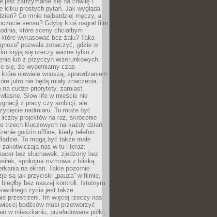
e jest zatrzymanie się na chwilę i
e kilku prostych pytań. Jak wygląda
zień? Co mnie najbardziej męczy, a
oczucie sensu? Gdyby ktoś nagrał film
odnia, które sceny chciałbym
 które wykasować bez żalu? Taka
agnoza” pozwala zobaczyć, gdzie w
ku kryją się rzeczy ważne tylko z
enia lub z przyczyn wizerunkowych.
je się, że wypełniamy czas
 które niewiele wnoszą, sprawdzaniem
tóre jutro nie będą miały znaczenia, i
na cudze priorytety, zamiast
własne. Slow life w mieście nie
gnacji z pracy czy ambicji, ale
zycięcie nadmiaru. To może być
 liczby projektów na raz, skrócenie
do trzech kluczowych na każdy dzień
enie godzin offline, kiedy telefon
fladzie. To mogą być także małe
e zakotwiczają nas w tu i teraz:
pacer bez słuchawek, zjedzony bez
siłek, spokojna rozmowa z bliską
rkania na ekran. Takie pozornie
je są jak przyciski „pauza” w filmie,
j biegłby bez naszej kontroli. Istotnym
owolnego życia jest także
e przestrzeni. Im więcej rzeczy nas
 więcej bodźców musi przetworzyć
an w mieszkaniu, przeładowane półki,