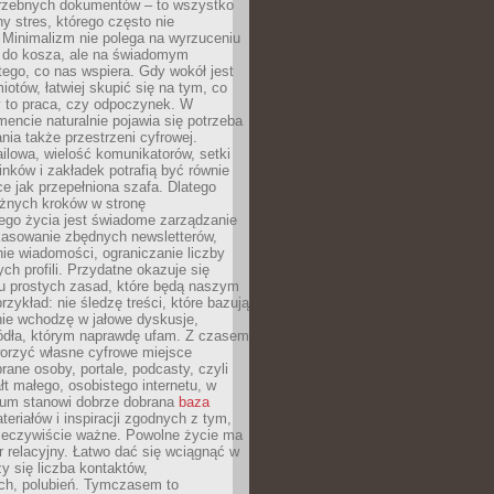
trzebnych dokumentów – to wszystko
hy stres, którego często nie
Minimalizm nie polega na wyrzuceniu
 do kosza, ale na świadomym
tego, co nas wspiera. Gdy wokół jest
iotów, łatwiej skupić się na tym, co
y to praca, czy odpoczynek. W
ncie naturalnie pojawia się potrzeba
ia także przestrzeni cyfrowej.
lowa, wielość komunikatorów, setki
inków i zakładek potrafią być równie
ce jak przepełniona szafa. Dlatego
żnych kroków w stronę
ego życia jest świadome zarządzanie
kasowanie zbędnych newsletterów,
ie wiadomości, ograniczanie liczby
h profili. Przydatne okazuje się
ku prostych zasad, które będą naszym
przykład: nie śledzę treści, które bazują
nie wchodzę w jałowe dyskusje,
ódła, którym naprawdę ufam. Z czasem
rzyć własne cyfrowe miejsce
rane osoby, portale, podcasty, czyli
łt małego, osobistego internetu, w
rum stanowi dobrze dobrana
baza
eriałów i inspiracji zgodnych z tym,
rzeczywiście ważne. Powolne życie ma
 relacyjny. Łatwo dać się wciągnąć w
czy się liczba kontaktów,
ch, polubień. Tymczasem to