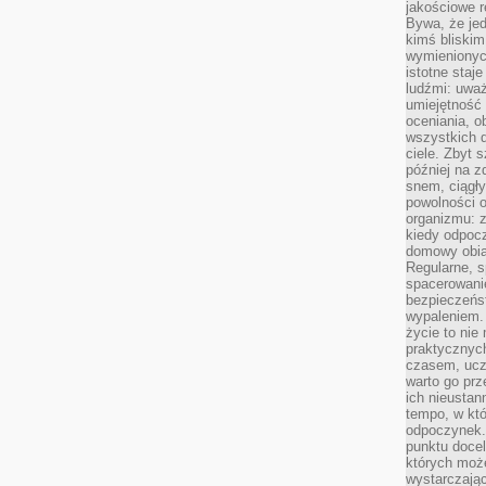
jakościowe re
Bywa, że je
kimś bliskim
wymienionyc
istotne staj
ludźmi: uwa
umiejętność
oceniania, o
wszystkich 
ciele. Zbyt 
później na z
snem, ciągł
powolności 
organizmu: z
kiedy odpocz
domowy obia
Regularne, s
spacerowanie
bezpieczeńst
wypaleniem.
życie to nie
praktycznych
czasem, ucz
warto go pr
ich nieustan
tempo, w któ
odpoczynek. 
punktu docel
których może
wystarczają