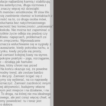
lacje najbardziej karmią i stabilizują.
dna autentyczna, długa rozmowa z
 znaczy więcej niż dziesiątki
h memów i emotikonów. W slow life
e się zwolnienie również w kontaktach z
żność na to, co druga osoba mówi,
 słuchania bez natychmiastowego
becność bez konieczności „uratowania”
dookoła. Nie można też zapominać o
szybkie życie odbija się prędzej czy
drowiu: napięciach, problemach ze
ym zmęczeniu. Wprowadzanie
oznacza wsłuchiwanie się w sygnały z
auważanie, kiedy potrzeba ruchu, a
ynku, kiedy przyda się prosty,
d zamiast kolejnej kawy na wynos.
pokojne praktyki – joga, rozciąganie,
 – działają jak hamulec
wa, który chroni nas przed
 Na końcu okazuje się, że powolne
 modny trend, ale zestaw bardzo
 decyzji. Zamiast ścigać się z
ymy się wybierać, na co naprawdę
zeznaczyć. Zamiast zazdrościć innym
nej aktywności, budujemy własne
rym jest miejsce i na działanie, i na
To droga, na której nie ma idealnego
owego, ale jest coraz więcej chwil, w
my powiedzieć: tu i teraz jest
co dobrze.