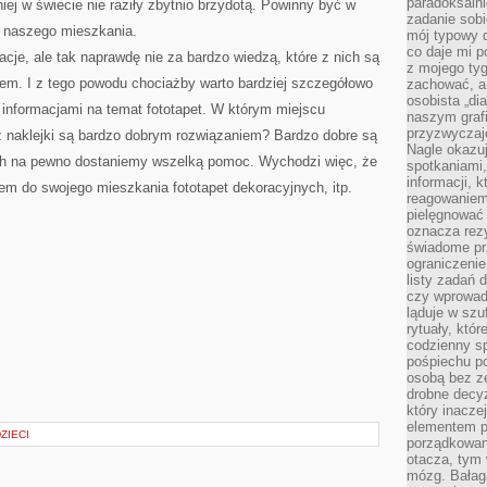
paradoksalni
niej w świecie nie raziły zbytnio brzydotą. Powinny być w
zadanie sobi
 naszego mieszkania.
mój typowy d
co daje mi p
acje, ale tak naprawdę nie za bardzo wiedzą, które z nich są
z mojego tyg
em. I z tego powodu chociażby warto bardziej szczegółowo
zachować, a
osobista „di
i informacjami na temat fototapet. W którym miejscu
naszym grafi
przyzwyczaj
ź naklejki są bardzo dobrym rozwiązaniem? Bardzo dobre są
Nagle okazu
ych na pewno dostaniemy wszelką pomoc. Wychodzi więc, że
spotkaniami,
informacji, k
m do swojego mieszkania fototapet dekoracyjnych, itp.
reagowaniem 
pielęgnować 
oznacza rezy
świadome pr
ograniczenie
listy zadań 
czy wprowadz
ląduje w szu
rytuały, któr
codzienny s
pośpiechu po
osobą bez ze
drobne decyz
który inacze
elementem p
ZIECI
porządkowani
otacza, tym
mózg. Bałag