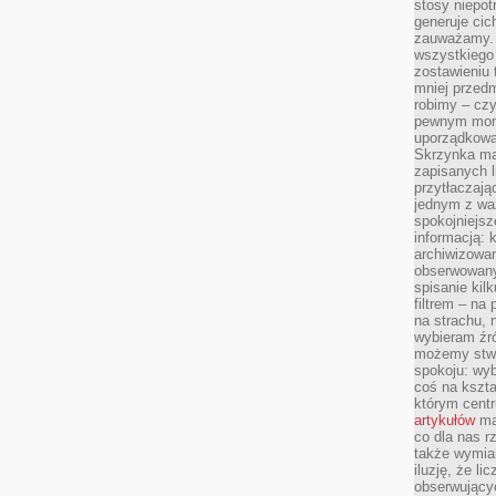
stosy niepo
generuje cic
zauważamy. 
wszystkiego
zostawieniu 
mniej przedm
robimy – cz
pewnym mome
uporządkowan
Skrzynka mai
zapisanych l
przytłaczają
jednym z wa
spokojniejsz
informacją: 
archiwizowan
obserwowanyc
spisanie kil
filtrem – na 
na strachu, 
wybieram źr
możemy stwo
spokoju: wyb
coś na kszta
którym cent
artykułów
mat
co dla nas 
także wymiar
iluzję, że li
obserwujący