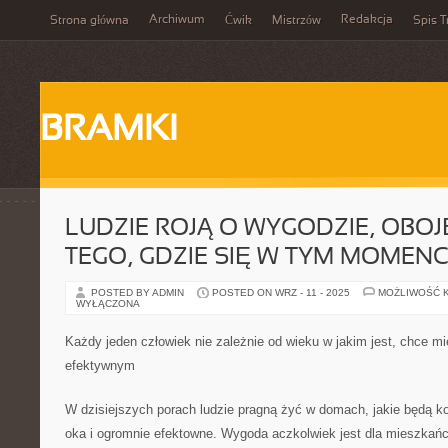
Archiwum
Redakcja
Strona główna
Ćwik
Mistrzów
Spis T
BRAMKI
LUDZIE ROJĄ O WYGODZIE, OBOJ
TEGO, GDZIE SIĘ W TYM MOMENC
POSTED BY ADMIN
POSTED ON WRZ - 11 - 2025
MOŻLIWOŚĆ 
WYŁĄCZONA
Każdy jeden człowiek nie zależnie od wieku w jakim jest, chce
efektywnym
W dzisiejszych porach ludzie pragną żyć w domach, jakie będą k
oka i ogromnie efektowne. Wygoda aczkolwiek jest dla mieszkań