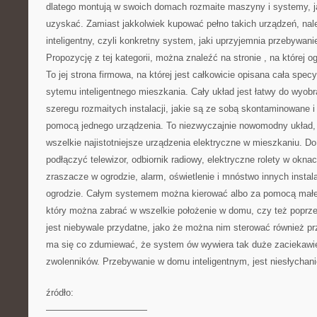
dlatego montują w swoich domach rozmaite maszyny i systemy, ja
uzyskać. Zamiast jakkolwiek kupować pełno takich urządzeń, na
inteligentny, czyli konkretny system, jaki uprzyjemnia przebywa
Propozycję z tej kategorii, można znaleźć na stronie
, na której 
To jej strona firmowa, na której jest całkowicie opisana cała sp
sytemu inteligentnego mieszkania. Cały układ jest łatwy do wyobr
szeregu rozmaitych instalacji, jakie są ze sobą skontaminowane i
pomocą jednego urządzenia. To niezwyczajnie nowomodny układ, 
wszelkie najistotniejsze urządzenia elektryczne w mieszkaniu. 
podłączyć telewizor, odbiornik radiowy, elektryczne rolety w okn
zraszacze w ogrodzie, alarm, oświetlenie i mnóstwo innych instal
ogrodzie. Całym systemem można kierować albo za pomocą małe
który można zabrać w wszelkie położenie w domu, czy też poprzez
jest niebywale przydatne, jako że można nim sterować również 
ma się co zdumiewać, że system ów wywiera tak duże zaciekawien
zwolenników. Przebywanie w domu inteligentnym, jest niesłychan
źródło:
———————————