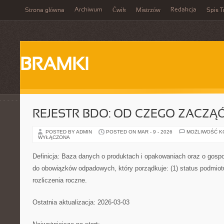
Archiwum
Redakcja
Strona główna
Ćwik
Mistrzów
Spis T
BRAMKI
REJESTR BDO: OD CZEGO ZACZĄ
POSTED BY ADMIN
POSTED ON MAR - 9 - 2026
MOŻLIWOŚĆ 
WYŁĄCZONA
Definicja: Baza danych o produktach i opakowaniach oraz o gosp
do obowiązków odpadowych, który porządkuje: (1) status podmiotu
rozliczenia roczne.
Ostatnia aktualizacja: 2026-03-03