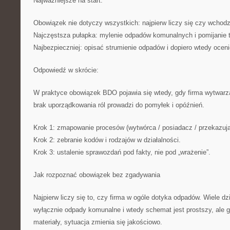
Najważniejsze na start:
Obowiązek nie dotyczy wszystkich: najpierw liczy się czy wchod
Najczęstsza pułapka: mylenie odpadów komunalnych i pomijanie t
Najbezpieczniej: opisać strumienie odpadów i dopiero wtedy oceni
Odpowiedź w skrócie:
W praktyce obowiązek BDO pojawia się wtedy, gdy firma wytwarza
brak uporządkowania ról prowadzi do pomyłek i opóźnień.
Krok 1: zmapowanie procesów (wytwórca / posiadacz / przekazując
Krok 2: zebranie kodów i rodzajów w działalności.
Krok 3: ustalenie sprawozdań pod fakty, nie pod „wrażenie”.
Jak rozpoznać obowiązek bez zgadywania
Najpierw liczy się to, czy firma w ogóle dotyka odpadów. Wiele dz
wyłącznie odpady komunalne i wtedy schemat jest prostszy, ale g
materiały, sytuacja zmienia się jakościowo.