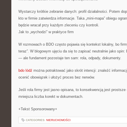
Wystarczy krótkie zebranie danych: profil działalności. Potem dop
kto w firmie zatwierdza informacje. Taka „mini-mapa” obiegu ogr
będzie wracał przy każdym zleceniu czy kontroli.
Jak to „wychodzi” w praktyce firm
W rozmowach o BDO często pojawia się kontekst lokalny, bo firmy
teraz”. W blogowym ujęciu da się to zapisać neutralnie jako spin
— ale fundament pozostaje ten sam: rola, odpady, dokumenty.
bdo lódź
można potraktować jako skrót intencji: znaleźć informac
ocenić obowiązek i ułożyć proces bez nerwów.
Jeśli rola firmy jest jasno opisana, to konsekwencją jest prosts
mniejsza liczba korekt w dokumentach.
+Tekst Sponsorowany+
CATEGORIES:
NIERUCHOMOŚCI