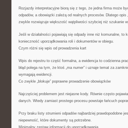
Rozjazdy interpretacyjne biorą się z tego, że jedna firma może 
odpadów, a obowiązki zależą od realnych procesów. Dlatego opis 
zwykle rozwiązuje większość wątpliwości szybciej niż szukanie w
Jeśli w działalności pojawiają się odpady inne niż komunalne, to 
konieczność uporządkowania roli i dokumentów w obiegu.
Czym różni się wpis od prowadzenia kart
Wpis do rejestru to część formalna, a ewidencja to codzienna pr
błąd polega na tym, że ktoś „ma numer” i uznaje temat za zamkn
wymagają ewidencji.
Co zwykle „blokuje” poprawne prowadzenie obowiązków
Najczęściej problemem jest niejasne kody. Równie często pojawia
danych. Wtedy zamiast prostego procesu powstaje łańcuch popra
Przy braku listy strumieni odpadów najbardziej prawdopodobne je
niepewność, które dokumenty są potrzebne.
Minimalny zestaw informacji do uporządkowania