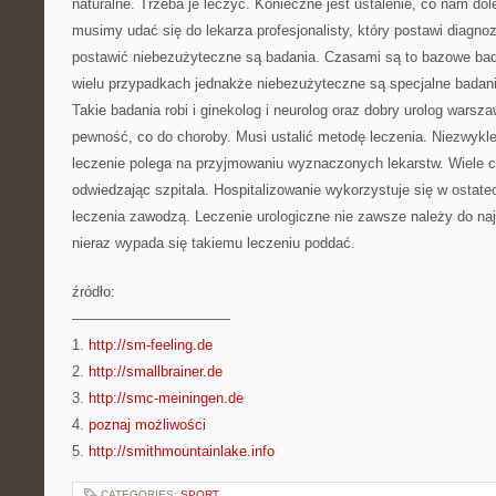
naturalne. Trzeba je leczyć. Konieczne jest ustalenie, co nam do
musimy udać się do lekarza profesjonalisty, który postawi diagno
postawić niebezużyteczne są badania. Czasami są to bazowe ba
wielu przypadkach jednakże niebezużyteczne są specjalne badan
Takie badania robi i ginekolog i neurolog oraz dobry urolog wars
pewność, co do choroby. Musi ustalić metodę leczenia. Niezwykl
leczenie polega na przyjmowaniu wyznaczonych lekarstw. Wiele c
odwiedzając szpitala. Hospitalizowanie wykorzystuje się w ostat
leczenia zawodzą. Leczenie urologiczne nie zawsze należy do naj
nieraz wypada się takiemu leczeniu poddać.
źródło:
———————————
1.
http://sm-feeling.de
2.
http://smallbrainer.de
3.
http://smc-meiningen.de
4.
poznaj możliwości
5.
http://smithmountainlake.info
CATEGORIES:
SPORT