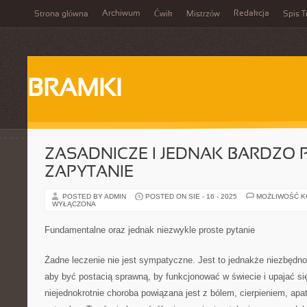
Archiwum
Redakcja
Strona główna
Ćwik
Mistrzów
Spis T
BRAMKI
ZASADNICZE I JEDNAK BARDZO 
ZAPYTANIE
POSTED BY ADMIN
POSTED ON SIE - 16 - 2025
MOŻLIWOŚĆ 
WYŁĄCZONA
Fundamentalne oraz jednak niezwykle proste pytanie
Żadne leczenie nie jest sympatyczne. Jest to jednakże niezbędno
aby być postacią sprawną, by funkcjonować w świecie i upajać s
niejednokrotnie choroba powiązana jest z bólem, cierpieniem, apa