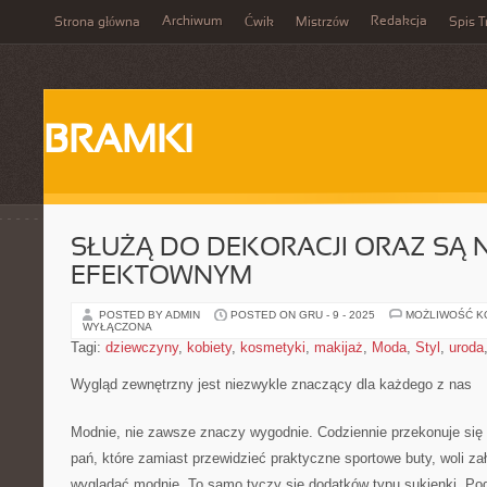
Archiwum
Redakcja
Strona główna
Ćwik
Mistrzów
Spis T
BRAMKI
SŁUŻĄ DO DEKORACJI ORAZ SĄ 
EFEKTOWNYM
POSTED BY ADMIN
POSTED ON GRU - 9 - 2025
MOŻLIWOŚĆ 
WYŁĄCZONA
Tagi:
dziewczyny
,
kobiety
,
kosmetyki
,
makijaż
,
Moda
,
Styl
,
uroda
Wygląd zewnętrzny jest niezwykle znaczący dla każdego z nas
Modnie, nie zawsze znaczy wygodnie. Codziennie przekonuje się 
pań, które zamiast przewidzieć praktyczne sportowe buty, woli zał
wyglądać modnie. To samo tyczy się dodatków typu sukienki. Podob