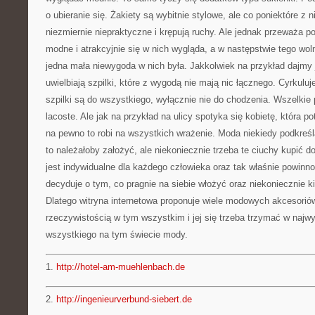
o ubieranie się. Żakiety są wybitnie stylowe, ale co poniektóre z 
niezmiernie niepraktyczne i krępują ruchy. Ale jednak przeważa po
modne i atrakcyjnie się w nich wygląda, a w następstwie tego wol
jedna mała niewygoda w nich była. Jakkolwiek na przykład dajmy 
uwielbiają szpilki, które z wygodą nie mają nic łącznego. Cyrkulu
szpilki są do wszystkiego, wyłącznie nie do chodzenia. Wszelkie 
lacoste. Ale jak na przykład na ulicy spotyka się kobietę, która po
na pewno to robi na wszystkich wrażenie. Moda niekiedy podkreśla
to należałoby założyć, ale niekoniecznie trzeba te ciuchy kupić do
jest indywidualne dla każdego człowieka oraz tak właśnie powin
decyduje o tym, co pragnie na siebie włożyć oraz niekoniecznie kie
Dlatego witryna internetowa proponuje wiele modowych akcesorió
rzeczywistością w tym wszystkim i jej się trzeba trzymać w naj
wszystkiego na tym świecie mody.
1.
http://hotel-am-muehlenbach.de
2.
http://ingenieurverbund-siebert.de