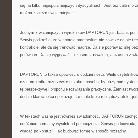
się na kilku najpopularniejszych dyscyplinach. Jest też całe morz
można znaleźć swoje miejsce.
Jednym z ważniejszych wyróżników DAPTORUN jest balans pomię
Serwis podkreśla, że w sporcie amatorskim nie zawsze da się tre
kontrakcie, ale da się trenować mądrze. Da się poprawiać siłę be
porównań. Da się wygrywać – czasem z rywalem, a czasem z wła
DAPTORUN to także opowieść o codzienności. Wielu czytelników 
czas na krótką rozgrzewkę i szuka sposobu, by utrzymać system
tę perspektywę i proponuje rozwiązania praktyczne. Zamiast tw
dodaje klarowności i pokazuje, że małe kroki robią duży efekt, jeśl
W tekstach ważna jest również świadomość. DAPTORUN zachęca,
odróżniać normalny wysiłek od przeciążenia. Serwis podpowiada, ja
wracać po kontuzji i jak budować formę w sposób rozsądny.