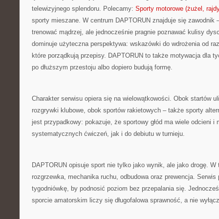
telewizyjnego splendoru. Polecamy:
Sporty motorowe (żużel, rajd
sporty mieszane. W centrum DAPTORUN znajduje się zawodnik –
trenować mądrzej, ale jednocześnie pragnie poznawać kulisy dyscy
dominuje użyteczna perspektywa: wskazówki do wdrożenia od raz
które porządkują przepisy. DAPTORUN to także motywacja dla tyc
po dłuższym przestoju albo dopiero budują formę.
Charakter serwisu opiera się na wielowątkowości. Obok startów u
rozgrywki klubowe, obok sportów rakietowych – także sporty alter
jest przypadkowy: pokazuje, że sportowy głód ma wiele odcieni 
systematycznych ćwiczeń, jak i do debiutu w turnieju.
DAPTORUN opisuje sport nie tylko jako wynik, ale jako drogę. W
rozgrzewka, mechanika ruchu, odbudowa oraz prewencja. Serwis
tygodniówkę, by podnosić poziom bez przepalania się. Jednocześ
sporcie amatorskim liczy się długofalowa sprawność, a nie wyłączn