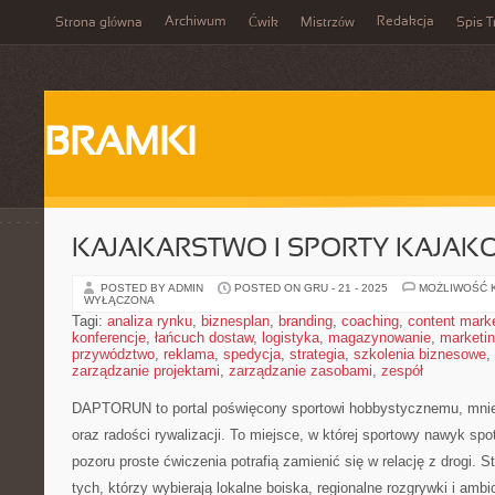
Archiwum
Redakcja
Strona główna
Ćwik
Mistrzów
Spis T
BRAMKI
KAJAKARSTWO I SPORTY KAJAKO
POSTED BY ADMIN
POSTED ON GRU - 21 - 2025
MOŻLIWOŚĆ 
WYŁĄCZONA
Tagi:
analiza rynku
,
biznesplan
,
branding
,
coaching
,
content mark
konferencje
,
łańcuch dostaw
,
logistyka
,
magazynowanie
,
marketi
przywództwo
,
reklama
,
spedycja
,
strategia
,
szkolenia biznesowe
,
zarządzanie projektami
,
zarządzanie zasobami
,
zespół
DAPTORUN to portal poświęcony sportowi hobbystycznemu, mni
oraz radości rywalizacji. To miejsce, w której sportowy nawyk spo
pozoru proste ćwiczenia potrafią zamienić się w relację z drogi. 
tych, którzy wybierają lokalne boiska, regionalne rozgrywki i ambi