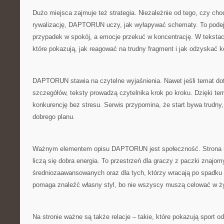
Dużo miejsca zajmuje też strategia. Niezależnie od tego, czy cho
rywalizację, DAPTORUN uczy, jak wyłapywać schematy. To pode
przypadek w spokój, a emocje przekuć w koncentrację. W tekstach
które pokazują, jak reagować na trudny fragment i jak odzyskać k
DAPTORUN stawia na czytelne wyjaśnienia. Nawet jeśli temat do
szczegółów, teksty prowadzą czytelnika krok po kroku. Dzięki te
konkurencję bez stresu. Serwis przypomina, że start bywa trudny,
dobrego planu.
Ważnym elementem opisu DAPTORUN jest społeczność. Strona ma
liczą się dobra energia. To przestrzeń dla graczy z paczki znajom
średniozaawansowanych oraz dla tych, którzy wracają po spad
pomaga znaleźć własny styl, bo nie wszyscy muszą celować w ż
Na stronie ważne są także relacje – takie, które pokazują sport o