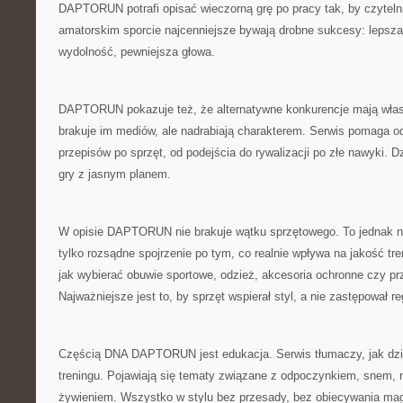
DAPTORUN potrafi opisać wieczorną grę po pracy tak, by czyteln
amatorskim sporcie najcenniejsze bywają drobne sukcesy: lepsza 
wydolność, pewniejsza głowa.
DAPTORUN pokazuje też, że alternatywne konkurencje mają wł
brakuje im mediów, ale nadrabiają charakterem. Serwis pomaga o
przepisów po sprzęt, od podejścia do rywalizacji po złe nawyki. D
gry z jasnym planem.
W opisie DAPTORUN nie brakuje wątku sprzętowego. To jednak nie
tylko rozsądne spojrzenie po tym, co realnie wpływa na jakość tr
jak wybierać obuwie sportowe, odzież, akcesoria ochronne czy pr
Najważniejsze jest to, by sprzęt wspierał styl, a nie zastępował re
Częścią DNA DAPTORUN jest edukacja. Serwis tłumaczy, jak dzi
treningu. Pojawiają się tematy związane z odpoczynkiem, snem,
żywieniem. Wszystko w stylu bez przesady, bez obiecywania mag