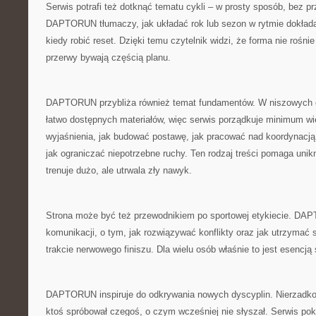
Serwis potrafi też dotknąć tematu cykli – w prosty sposób, bez 
DAPTORUN tłumaczy, jak układać rok lub sezon w rytmie dokłada
kiedy robić reset. Dzięki temu czytelnik widzi, że forma nie rośnie
przerwy bywają częścią planu.
DAPTORUN przybliża również temat fundamentów. W niszowych d
łatwo dostępnych materiałów, więc serwis porządkuje minimum wie
wyjaśnienia, jak budować postawę, jak pracować nad koordynacją,
jak ograniczać niepotrzebne ruchy. Ten rodzaj treści pomaga unikn
trenuje dużo, ale utrwala zły nawyk.
Strona może być też przewodnikiem po sportowej etykiecie. DA
komunikacji, o tym, jak rozwiązywać konflikty oraz jak utrzymać 
trakcie nerwowego finiszu. Dla wielu osób właśnie to jest esencją 
DAPTORUN inspiruje do odkrywania nowych dyscyplin. Nierzadko 
ktoś spróbował czegoś, o czym wcześniej nie słyszał. Serwis pok