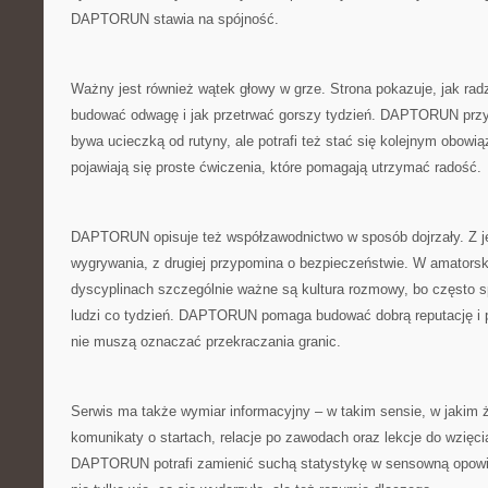
DAPTORUN stawia na spójność.
Ważny jest również wątek głowy w grze. Strona pokazuje, jak radz
budować odwagę i jak przetrwać gorszy tydzień. DAPTORUN przy
bywa ucieczką od rutyny, ale potrafi też stać się kolejnym obowi
pojawiają się proste ćwiczenia, które pomagają utrzymać radość.
DAPTORUN opisuje też współzawodnictwo w sposób dojrzały. Z je
wygrywania, z drugiej przypomina o bezpieczeństwie. W amatorsk
dyscyplinach szczególnie ważne są kultura rozmowy, bo często 
ludzi co tydzień. DAPTORUN pomaga budować dobrą reputację i 
nie muszą oznaczać przekraczania granic.
Serwis ma także wymiar informacyjny – w takim sensie, w jakim ż
komunikaty o startach, relacje po zawodach oraz lekcje do wzięcia
DAPTORUN potrafi zamienić suchą statystykę w sensowną opowie