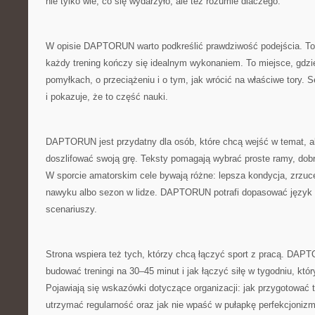
nie tylko wie, co się wydarzyło, ale też rozumie dlaczego.
W opisie DAPTORUN warto podkreślić prawdziwość podejścia. To n
każdy trening kończy się idealnym wykonaniem. To miejsce, gdzi
pomyłkach, o przeciążeniu i o tym, jak wrócić na właściwe tory. S
i pokazuje, że to część nauki.
DAPTORUN jest przydatny dla osób, które chcą wejść w temat, ale
doszlifować swoją grę. Teksty pomagają wybrać proste ramy, dobra
W sporcie amatorskim cele bywają różne: lepsza kondycja, zrzuc
nawyku albo sezon w lidze. DAPTORUN potrafi dopasować język 
scenariuszy.
Strona wspiera też tych, którzy chcą łączyć sport z pracą. DAP
budować treningi na 30–45 minut i jak łączyć siłę w tygodniu, któ
Pojawiają się wskazówki dotyczące organizacji: jak przygotować t
utrzymać regularność oraz jak nie wpaść w pułapkę perfekcjonizm