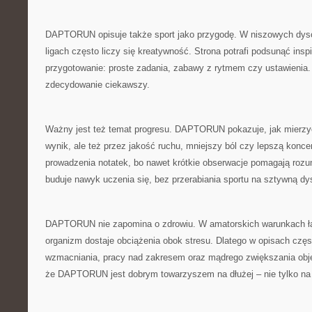
DAPTORUN opisuje także sport jako przygodę. W niszowych dysc
ligach często liczy się kreatywność. Strona potrafi podsunąć inspi
przygotowanie: proste zadania, zabawy z rytmem czy ustawienia. 
zdecydowanie ciekawszy.
Ważny jest też temat progresu. DAPTORUN pokazuje, jak mierzyć
wynik, ale też przez jakość ruchu, mniejszy ból czy lepszą konce
prowadzenia notatek, bo nawet krótkie obserwacje pomagają ro
buduje nawyk uczenia się, bez przerabiania sportu na sztywną dy
DAPTORUN nie zapomina o zdrowiu. W amatorskich warunkach łat
organizm dostaje obciążenia obok stresu. Dlatego w opisach częs
wzmacniania, pracy nad zakresem oraz mądrego zwiększania objęt
że DAPTORUN jest dobrym towarzyszem na dłużej – nie tylko na 