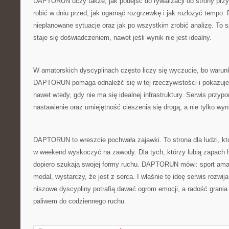
DAPTORUN uczy także, jak podejść do rywalizacji od strony prz
robić w dniu przed, jak ogarnąć rozgrzewkę i jak rozłożyć tempo.
nieplanowane sytuacje oraz jak po wszystkim zrobić analizę. To 
staje się doświadczeniem, nawet jeśli wynik nie jest idealny.
W amatorskich dyscyplinach często liczy się wyczucie, bo warun
DAPTORUN pomaga odnaleźć się w tej rzeczywistości i pokazuje
nawet wtedy, gdy nie ma się idealnej infrastruktury. Serwis przypo
nastawienie oraz umiejętność cieszenia się drogą, a nie tylko wyn
DAPTORUN to wreszcie pochwała zajawki. To strona dla ludzi, kt
w weekend wyskoczyć na zawody. Dla tych, którzy lubią zapach hal
dopiero szukają swojej formy ruchu. DAPTORUN mówi: sport amat
medal, wystarczy, że jest z serca. I właśnie tę ideę serwis rozwij
niszowe dyscypliny potrafią dawać ogrom emocji, a radość grani
paliwem do codziennego ruchu.