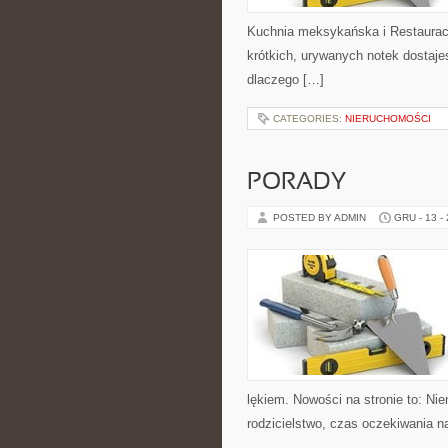
Kuchnia meksykańska i Restauracj
krótkich, urywanych notek dostajes
dlaczego […]
CATEGORIES:
NIERUCHOMOŚCI
PORADY
POSTED BY ADMIN
GRU - 13 -
lękiem. Nowości na stronie to: 
rodzicielstwo, czas oczekiwania n