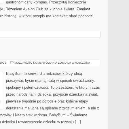
gastronomiczny kompas. Przeczytaj koniecznie
e. Rdzeniem Avalon Club są kuchnie świata. Zamiast
z historię, w której przepis ma kontekst: skąd pochodzi,
PORADY
 2025
MOŻLIWOŚĆ KOMENTOWANIA
ZOSTAŁA WYŁĄCZONA
BabyBum to serwis dla rodziców, którzy chcą
przeżywać bycie mamą i tatą w sposób uwrażliwiony,
spokojny i pełen czułości. To przestrzeń, w którym czas
przed narodzinami dziecka, przyjście dziecka na świat,
pierwsze tygodnie po porodzie oraz kolejne etapy
dorastania malucha są opisane z zrozumieniem, a nie z
Niemowlak i Nastolatek w domu. BabyBum – Świadome
a dziecko i towarzyszenie dziecku w rozwoju […]