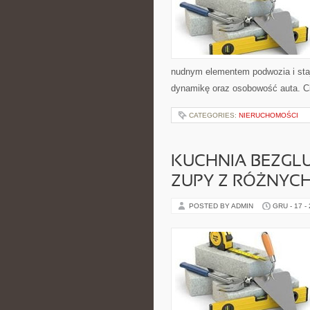
nudnym elementem podwozia i sta
dynamikę oraz osobowość auta. Cie
CATEGORIES:
NIERUCHOMOŚCI
KUCHNIA BEZGLU
ZUPY Z RÓŻNYC
POSTED BY ADMIN
GRU - 17 -