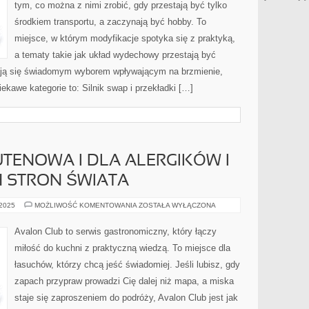
tym, co można z nimi zrobić, gdy przestają być tylko
środkiem transportu, a zaczynają być hobby. To
miejsce, w którym modyfikacje spotyka się z praktyką,
a tematy takie jak układ wydechowy przestają być
ją się świadomym wyborem wpływającym na brzmienie,
kawe kategorie to: Silnik swap i przekładki […]
TENOWA I DLA ALERGIKÓW I
H STRON ŚWIATA
KUCHNIA
 2025
MOŻLIWOŚĆ KOMENTOWANIA
ZOSTAŁA WYŁĄCZONA
BEZGLUTENOWA
I
DLA
Avalon Club to serwis gastronomiczny, który łączy
ALERGIKÓW
I
miłość do kuchni z praktyczną wiedzą. To miejsce dla
ZUPY
Z
łasuchów, którzy chcą jeść świadomiej. Jeśli lubisz, gdy
RÓŻNYCH
STRON
zapach przypraw prowadzi Cię dalej niż mapa, a miska
ŚWIATA
staje się zaproszeniem do podróży, Avalon Club jest jak