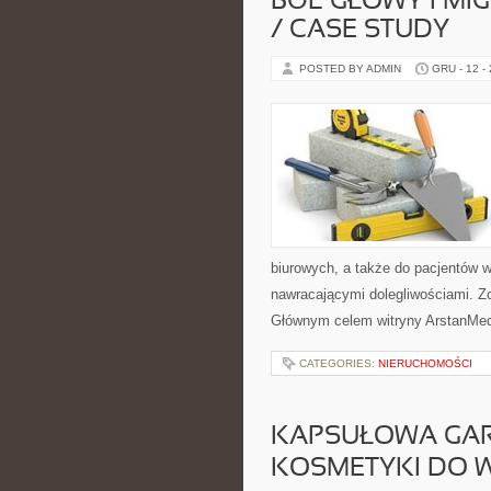
BÓL GŁOWY I MIG
/ CASE STUDY
POSTED BY ADMIN
GRU - 12 -
biurowych, a także do pacjentów w
nawracającymi dolegliwościami. Zob
Głównym celem witryny ArstanMed
CATEGORIES:
NIERUCHOMOŚCI
KAPSUŁOWA GARD
KOSMETYKI DO 