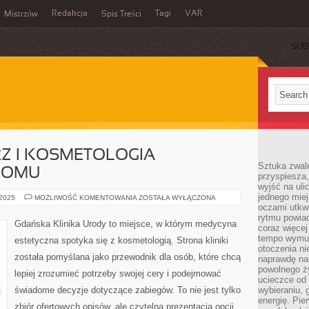
Redakcja
Tagi
VAR
Mistrzów
Spis Treści
SUB
RZ I KOSMETOLOGIA
Sztuka zwaln
DOMU
przyspiesza
wyjść na uli
jednego miej
ZABIEGI
 2025
MOŻLIWOŚĆ KOMENTOWANIA
ZOSTAŁA WYŁĄCZONA
NA
oczami utkwi
TWARZ
rytmu powiad
I
Gdańska Klinika Urody to miejsce, w którym medycyna
coraz więcej 
KOSMETOLOGIA
ESTETYCZNA
tempo wymus
estetyczna spotyka się z kosmetologią. Strona kliniki
W
otoczenia ni
DOMU
została pomyślana jako przewodnik dla osób, które chcą
naprawdę nam
powolnego ży
lepiej zrozumieć potrzeby swojej cery i podejmować
ucieczce od 
świadome decyzje dotyczące zabiegów. To nie jest tylko
wybieraniu,
energię. Pi
zbiór ofertowych opisów, ale czytelna prezentacja opcji,