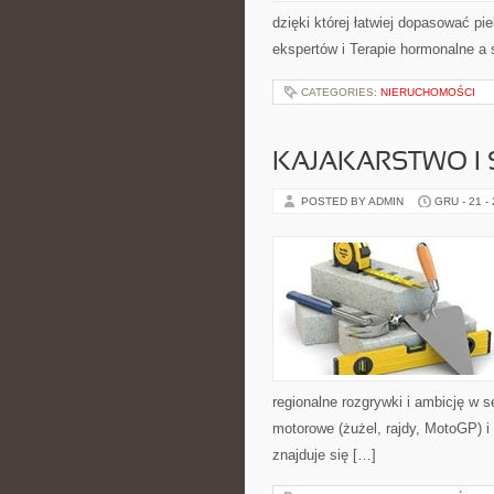
dzięki której łatwiej dopasować p
ekspertów i Terapie hormonalne a 
CATEGORIES:
NIERUCHOMOŚCI
KAJAKARSTWO I 
POSTED BY ADMIN
GRU - 21 -
regionalne rozgrywki i ambicję w 
motorowe (żużel, rajdy, MotoGP) 
znajduje się […]