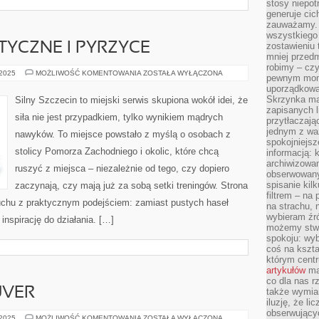
stosy niepo
generuje cic
zauważamy. 
wszystkiego
TYCZNE I PYRZYCE
zostawieniu 
mniej przedm
robimy – cz
ATRAKCJE
 2025
MOŻLIWOŚĆ KOMENTOWANIA
ZOSTAŁA WYŁĄCZONA
pewnym mome
TURYSTYCZNE
uporządkowan
I
PYRZYCE
Skrzynka mai
Silny Szczecin to miejski serwis skupiona wokół idei, że
zapisanych l
siła nie jest przypadkiem, tylko wynikiem mądrych
przytłaczają
jednym z wa
nawyków. To miejsce powstało z myślą o osobach z
spokojniejsz
stolicy Pomorza Zachodniego i okolic, które chcą
informacją: 
archiwizowan
ruszyć z miejsca – niezależnie od tego, czy dopiero
obserwowanyc
spisanie kil
zaczynają, czy mają już za sobą setki treningów. Strona
filtrem – na 
ruchu z praktycznym podejściem: zamiast pustych haseł
na strachu, 
wybieram źr
inspirację do działania. […]
możemy stwo
spokoju: wyb
coś na kszta
którym cent
artykułów
mat
co dla nas 
UVER
także wymiar
iluzję, że li
obserwujący
BERLIN
 2025
MOŻLIWOŚĆ KOMENTOWANIA
ZOSTAŁA WYŁĄCZONA