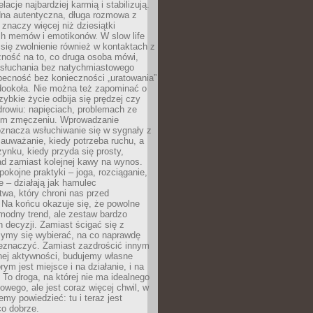
lacje najbardziej karmią i stabilizują.
dna autentyczna, długa rozmowa z
 znaczy więcej niż dziesiątki
h memów i emotikonów. W slow life
e się zwolnienie również w kontaktach z
żność na to, co druga osoba mówi,
 słuchania bez natychmiastowego
becność bez konieczności „uratowania”
dookoła. Nie można też zapominać o
szybkie życie odbija się prędzej czy
drowiu: napięciach, problemach ze
ym zmęczeniu. Wprowadzanie
oznacza wsłuchiwanie się w sygnały z
auważanie, kiedy potrzeba ruchu, a
ynku, kiedy przyda się prosty,
d zamiast kolejnej kawy na wynos.
pokojne praktyki – joga, rozciąganie,
 – działają jak hamulec
wa, który chroni nas przed
 Na końcu okazuje się, że powolne
 modny trend, ale zestaw bardzo
 decyzji. Zamiast ścigać się z
ymy się wybierać, na co naprawdę
zeznaczyć. Zamiast zazdrościć innym
nej aktywności, budujemy własne
rym jest miejsce i na działanie, i na
To droga, na której nie ma idealnego
owego, ale jest coraz więcej chwil, w
my powiedzieć: tu i teraz jest
co dobrze.