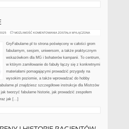
E
GRY
 2025
MOŻLIWOŚĆ KOMENTOWANIA
ZOSTAŁA WYŁĄCZONA
EDUKACYJNE
GryFabularne.pl to strona poświęcony w całości grom
fabularnym, sesjom, uniwersom, a także praktycznym
wskazówkom dla MG i bohaterów kampanii. To centrum,
w którym zamiłowanie do fabuły łączy się z konkretnymi
materiałami pomagającymi prowadzić przygody na
wysokim poziomie, a także wprowadzać do hobby
bularne.pl znajdziesz szczegółowe instrukcje dla Mistrzów
 jak tworzyć fabularne historie, jak prowadzić zespołem
raz jak […]