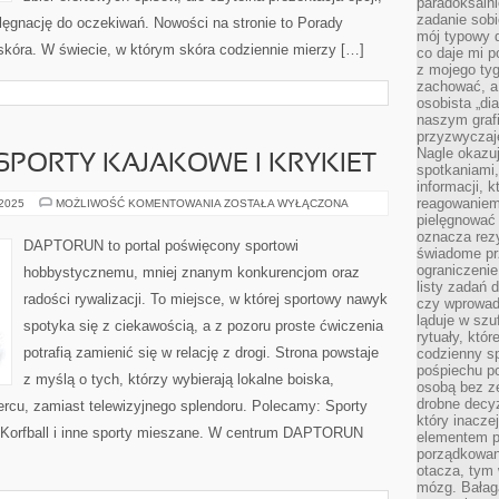
paradoksalni
zadanie sobi
ielęgnację do oczekiwań. Nowości na stronie to Porady
mój typowy d
skóra. W świecie, w którym skóra codziennie mierzy […]
co daje mi p
z mojego tyg
zachować, a
osobista „di
naszym grafi
przyzwyczaj
Nagle okazu
SPORTY KAJAKOWE I KRYKIET
spotkaniami,
informacji, k
reagowaniem 
KAJAKARSTWO
 2025
MOŻLIWOŚĆ KOMENTOWANIA
ZOSTAŁA WYŁĄCZONA
I
pielęgnować 
SPORTY
oznacza rezy
KAJAKOWE
DAPTORUN to portal poświęcony sportowi
I
świadome pr
KRYKIET
ograniczenie
hobbystycznemu, mniej znanym konkurencjom oraz
listy zadań 
radości rywalizacji. To miejsce, w której sportowy nawyk
czy wprowadz
ląduje w szu
spotyka się z ciekawością, a z pozoru proste ćwiczenia
rytuały, któr
potrafią zamienić się w relację z drogi. Strona powstaje
codzienny s
pośpiechu po
z myślą o tych, którzy wybierają lokalne boiska,
osobą bez ze
drobne decyz
sercu, zamiast telewizyjnego splendoru. Polecamy: Sporty
który inacze
i Korfball i inne sporty mieszane. W centrum DAPTORUN
elementem p
porządkowani
otacza, tym
mózg. Bałag