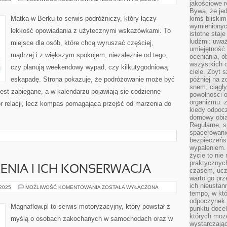
jakościowe re
I
VANCOUVER
Bywa, że je
Matka w Berku to serwis podróżniczy, który łączy
kimś bliskim
wymienionyc
lekkość opowiadania z użytecznymi wskazówkami. To
istotne staj
ludźmi: uwa
miejsce dla osób, które chcą wyruszać częściej,
umiejętność
mądrzej i z większym spokojem, niezależnie od tego,
oceniania, o
wszystkich 
czy planują weekendowy wypad, czy kilkutygodniową
ciele. Zbyt 
eskapadę. Strona pokazuje, że podróżowanie może być
później na z
snem, ciągł
jest zabiegane, a w kalendarzu pojawiają się codzienne
powolności 
organizmu: z
iór relacji, lecz kompas pomagająca przejść od marzenia do
kiedy odpocz
domowy obia
Regularne, s
spacerowanie
bezpieczeńst
wypaleniem.
życie to nie
praktycznych
NIA I ICH KONSERWACJA
czasem, ucz
warto go pr
ich nieustan
UKŁADY
 2025
MOŻLIWOŚĆ KOMENTOWANIA
ZOSTAŁA WYŁĄCZONA
CHŁODZENIA
tempo, w któ
I
odpoczynek. 
ICH
Magnaflow.pl to serwis motoryzacyjny, który powstał z
punktu docel
KONSERWACJA
których może
myślą o osobach zakochanych w samochodach oraz w
wystarczają