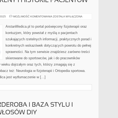
RENY I HISTORIE PACJENTÓW
BÓL
 2025
MOŻLIWOŚĆ KOMENTOWANIA
ZOSTAŁA WYŁĄCZONA
GŁOWY
I
MIGRENY
ArstanMedica.pl to portal poświęcony fizjoterapii oraz
I
HISTORIE
kontuzjom, który powstał z myślą o pacjentach
PACJENTÓW
/
szukających rzetelnych informacji, praktycznych porad i
CASE
STUDY
konkretnych wskazówek dotyczących powrotu do pełnej
sprawności. Na tym serwisie znajdziesz zarówno treści
skierowane do sportowców, jak i do pracowników
 wieku dojrzałym oraz tych, którzy zmagają się z
acz też: Neurologia w fizjoterapii i Ortopedia sportowa.
ica jest wytłumaczenie w […]
EROBA I BAZA STYLU I
WŁOSÓW DIY