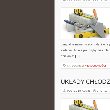
osiągalne nawet wtedy, gdy życie 
zadania. To nie jest wyłącznie zb
działania: […]
CATEGORIES:
NIERUCHOMOŚCI
UKŁADY CHŁODZE
POSTED BY ADMIN
GRU - 18 -