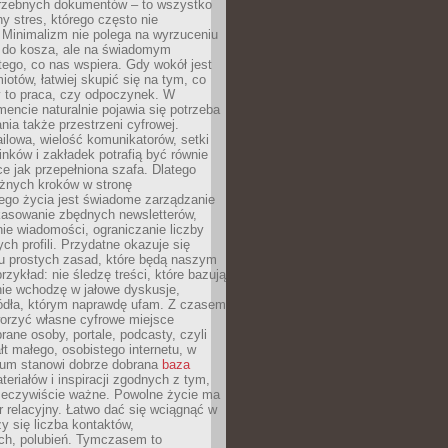
trzebnych dokumentów – to wszystko
hy stres, którego często nie
Minimalizm nie polega na wyrzuceniu
 do kosza, ale na świadomym
tego, co nas wspiera. Gdy wokół jest
iotów, łatwiej skupić się na tym, co
y to praca, czy odpoczynek. W
ncie naturalnie pojawia się potrzeba
ia także przestrzeni cyfrowej.
lowa, wielość komunikatorów, setki
inków i zakładek potrafią być równie
ce jak przepełniona szafa. Dlatego
żnych kroków w stronę
ego życia jest świadome zarządzanie
kasowanie zbędnych newsletterów,
ie wiadomości, ograniczanie liczby
h profili. Przydatne okazuje się
ku prostych zasad, które będą naszym
przykład: nie śledzę treści, które bazują
nie wchodzę w jałowe dyskusje,
ódła, którym naprawdę ufam. Z czasem
rzyć własne cyfrowe miejsce
rane osoby, portale, podcasty, czyli
łt małego, osobistego internetu, w
rum stanowi dobrze dobrana
baza
eriałów i inspiracji zgodnych z tym,
rzeczywiście ważne. Powolne życie ma
 relacyjny. Łatwo dać się wciągnąć w
czy się liczba kontaktów,
ch, polubień. Tymczasem to