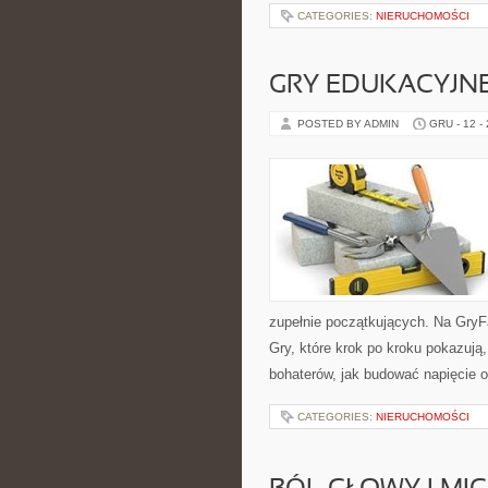
CATEGORIES:
NIERUCHOMOŚCI
GRY EDUKACYJN
POSTED BY ADMIN
GRU - 12 -
zupełnie początkujących. Na GryFa
Gry, które krok po kroku pokazują,
bohaterów, jak budować napięcie o
CATEGORIES:
NIERUCHOMOŚCI