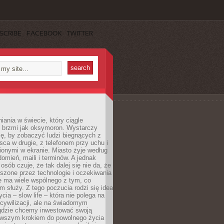
SCRIBE
FACEBOOK
TWITTER
iania w świecie, który ciągle
, brzmi jak oksymoron. Wystarczy
cę, by zobaczyć ludzi biegnących z
sca w drugie, z telefonem przy uchu i
onymi w ekranie. Miasto żyje według
omień, maili i terminów. A jednak
osób czuje, że tak dalej się nie da, że
zone przez technologie i oczekiwania
e ma wiele wspólnego z tym, co
 służy. Z tego poczucia rodzi się idea
cia – slow life – która nie polega na
cywilizacji, ale na świadomym
 gdzie chcemy inwestować swoją
erwszym krokiem do powolnego życia