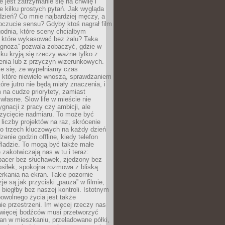
e jest zatrzymanie się na chwilę i
e kilku prostych pytań. Jak wygląda
zień? Co mnie najbardziej męczy, a
oczucie sensu? Gdyby ktoś nagrał film
odnia, które sceny chciałbym
 które wykasować bez żalu? Taka
agnoza” pozwala zobaczyć, gdzie w
ku kryją się rzeczy ważne tylko z
enia lub z przyczyn wizerunkowych.
je się, że wypełniamy czas
 które niewiele wnoszą, sprawdzaniem
tóre jutro nie będą miały znaczenia, i
na cudze priorytety, zamiast
własne. Slow life w mieście nie
gnacji z pracy czy ambicji, ale
zycięcie nadmiaru. To może być
 liczby projektów na raz, skrócenie
do trzech kluczowych na każdy dzień
enie godzin offline, kiedy telefon
fladzie. To mogą być także małe
e zakotwiczają nas w tu i teraz:
pacer bez słuchawek, zjedzony bez
siłek, spokojna rozmowa z bliską
rkania na ekran. Takie pozornie
je są jak przyciski „pauza” w filmie,
j biegłby bez naszej kontroli. Istotnym
owolnego życia jest także
e przestrzeni. Im więcej rzeczy nas
 więcej bodźców musi przetworzyć
an w mieszkaniu, przeładowane półki,