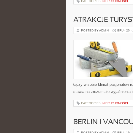
CATEGORIES:
NIERUCHOMOŚCI
ATRAKCJE TURYS
POSTED BY ADMIN
GRU - 20 -
łączy w sobie klimat pasjonatów 
stawia na zrozumiałe wyjaśnienia i 
CATEGORIES:
NIERUCHOMOŚCI
BERLIN I VANCO
POSTED BY ADMIN
GRU - 19 -