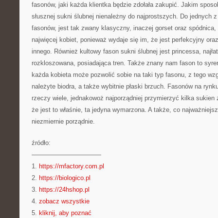
fasonów, jaki każda klientka będzie zdołała zakupić. Jakim spo
słusznej sukni ślubnej nienależny do najprostszych. Do jednych 
fasonów, jest tak zwany klasyczny, inaczej gorset oraz spódnica,
najwięcej kobiet, ponieważ wydaje się im, że jest perfekcyjny ora
innego. Również kultowy fason sukni ślubnej jest princessa, najłat
rozkloszowana, posiadająca tren. Także znany nam fason to syren
każda kobieta może pozwolić sobie na taki typ fasonu, z tego w
należyte biodra, a także wybitnie płaski brzuch. Fasonów na ryn
rzeczy wiele, jednakowoż najporządniej przymierzyć kilka sukien 
że jest to właśnie, ta jedyna wymarzona. A także, co najważniejsz
niezmiernie porządnie.
źródło:
———————————
1.
https://mfactory.com.pl
2.
https://biologico.pl
3.
https://24hshop.pl
4.
zobacz wszystkie
5.
kliknij, aby poznać