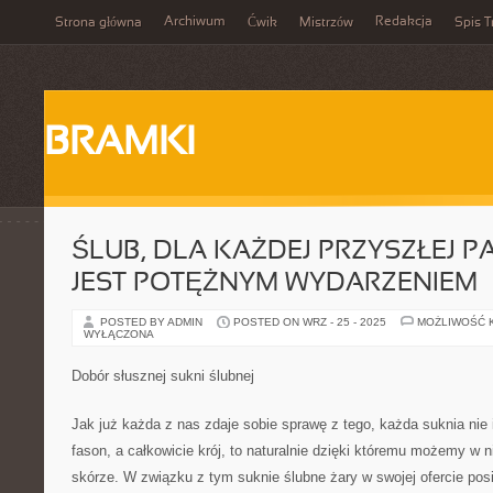
Archiwum
Redakcja
Strona główna
Ćwik
Mistrzów
Spis T
BRAMKI
ŚLUB, DLA KAŻDEJ PRZYSZŁEJ P
JEST POTĘŻNYM WYDARZENIEM
POSTED BY ADMIN
POSTED ON WRZ - 25 - 2025
MOŻLIWOŚĆ 
WYŁĄCZONA
Dobór słusznej sukni ślubnej
Jak już każda z nas zdaje sobie sprawę z tego, każda suknia nie 
fason, a całkowicie krój, to naturalnie dzięki któremu możemy w n
skórze. W związku z tym suknie ślubne żary w swojej ofercie pos