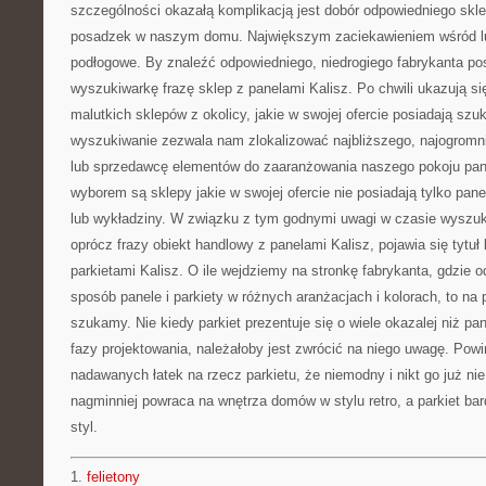
szczególności okazałą komplikacją jest dobór odpowiedniego skl
posadzek w naszym domu. Największym zaciekawieniem wśród lud
podłogowe. By znaleźć odpowiedniego, niedrogiego fabrykanta pos
wyszukiwarkę frazę sklep z panelami Kalisz. Po chwili ukazują si
malutkich sklepów z okolicy, jakie w swojej ofercie posiadają szu
wyszukiwanie zezwala nam zlokalizować najbliższego, najogromni
lub sprzedawcę elementów do zaaranżowania naszego pokoju pan
wyborem są sklepy jakie w swojej ofercie nie posiadają tylko pane
lub wykładziny. W związku z tym godnymi uwagi w czasie wyszuk
oprócz frazy obiekt handlowy z panelami Kalisz, pojawia się tytuł l
parkietami Kalisz. O ile wejdziemy na stronkę fabrykanta, gdzie
sposób panele i parkiety w różnych aranżacjach i kolorach, to n
szukamy. Nie kiedy parkiet prezentuje się o wiele okazalej niż p
fazy projektowania, należałoby jest zwrócić na niego uwagę. Powi
nadawanych łatek na rzecz parkietu, że niemodny i nikt go już ni
nagminniej powraca na wnętrza domów w stylu retro, a parkiet bard
styl.
1.
felietony