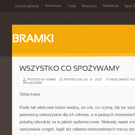
Archiwum
Redakcja
Strona główna
Ćwik
Mistrzów
Spis T
BRAMKI
WSZYSTKO CO SPOŻYWAMY…
POSTED BY ADMIN
POSTED ON LIS - 8 - 2025
MOŻLIWOŚĆ K
WYŁĄCZONA
Sklep kawa
Kiedy tak właściwie ludzie wiedzą, że coś, co czynią, lub też spo
pewnością niekorzystne dla ich zdrowia, a w pewnych momentach
potrafią odszukać na to jakieś wytłumaczenie. Niekiedy nawet zn
spożywania czegoś, bądź też robienia niedozwolonych rzeczy prze