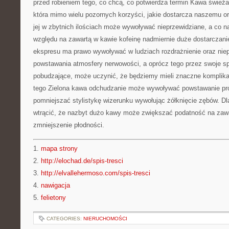
przed robieniem tego, co chcą, co potwierdza termin Kawa świeża
która mimo wielu pozornych korzyści, jakie dostarcza naszemu 
jej w zbytnich ilościach może wywoływać nieprzewidziane, a co na
względu na zawartą w kawie kofeinę nadmiernie duże dostarczani
ekspresu ma prawo wywoływać w ludziach rozdrażnienie oraz nie
powstawania atmosfery nerwowości, a oprócz tego przez swoje s
pobudzające, może uczynić, że będziemy mieli znaczne komplika
tego Zielona kawa odchudzanie może wywoływać powstawanie pró
pomniejszać stylistykę wizerunku wywołując żółknięcie zębów. Dla
wtrącić, że nazbyt dużo kawy może zwiększać podatność na zaw
zmniejszenie płodności.
1.
mapa strony
2.
http://elochad.de/spis-tresci
3.
http://elvallehermoso.com/spis-tresci
4.
nawigacja
5.
felietony
CATEGORIES:
NIERUCHOMOŚCI