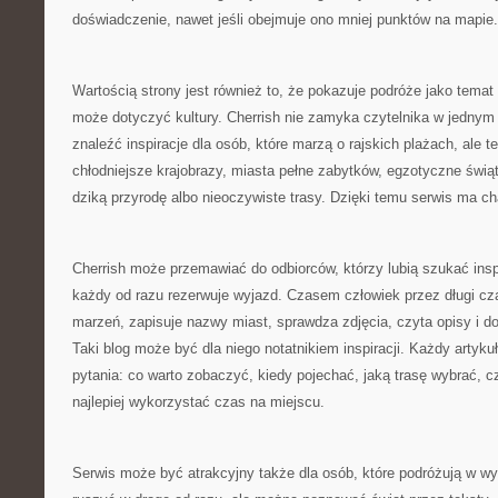
doświadczenie, nawet jeśli obejmuje ono mniej punktów na mapie.
Wartością strony jest również to, że pokazuje podróże jako temat
może dotyczyć kultury. Cherrish nie zamyka czytelnika w jedny
znaleźć inspiracje dla osób, które marzą o rajskich plażach, ale te
chłodniejsze krajobrazy, miasta pełne zabytków, egzotyczne świąty
dziką przyrodę albo nieoczywiste trasy. Dzięki temu serwis ma ch
Cherrish może przemawiać do odbiorców, którzy lubią szukać inspi
każdy od razu rezerwuje wyjazd. Czasem człowiek przez długi c
marzeń, zapisuje nazwy miast, sprawdza zdjęcia, czyta opisy i dop
Taki blog może być dla niego notatnikiem inspiracji. Każdy artyk
pytania: co warto zobaczyć, kiedy pojechać, jaką trasę wybrać, c
najlepiej wykorzystać czas na miejscu.
Serwis może być atrakcyjny także dla osób, które podróżują w w