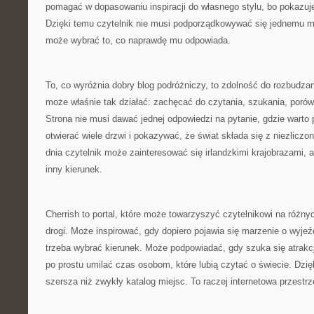
pomagać w dopasowaniu inspiracji do własnego stylu, bo pokazuje 
Dzięki temu czytelnik nie musi podporządkowywać się jednemu m
może wybrać to, co naprawdę mu odpowiada.
To, co wyróżnia dobry blog podróżniczy, to zdolność do rozbudzan
może właśnie tak działać: zachęcać do czytania, szukania, porów
Strona nie musi dawać jednej odpowiedzi na pytanie, gdzie warto
otwierać wiele drzwi i pokazywać, że świat składa się z niezlicz
dnia czytelnik może zainteresować się irlandzkimi krajobrazami, 
inny kierunek.
Cherrish to portal, które może towarzyszyć czytelnikowi na różny
drogi. Może inspirować, gdy dopiero pojawia się marzenie o wyj
trzeba wybrać kierunek. Może podpowiadać, gdy szuka się atrakcj
po prostu umilać czas osobom, które lubią czytać o świecie. Dzięk
szersza niż zwykły katalog miejsc. To raczej internetowa przestr