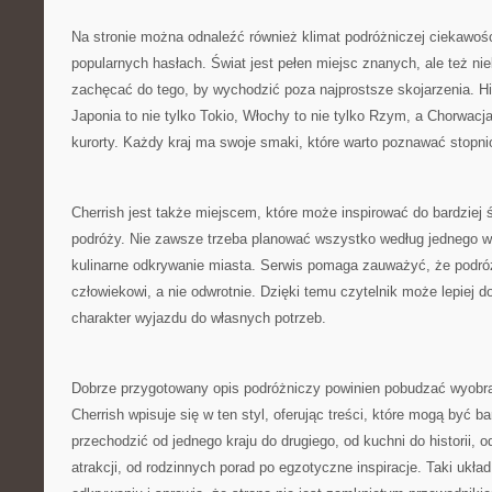
Na stronie można odnaleźć również klimat podróżniczej ciekawośc
popularnych hasłach. Świat jest pełen miejsc znanych, ale też n
zachęcać do tego, by wychodzić poza najprostsze skojarzenia. His
Japonia to nie tylko Tokio, Włochy to nie tylko Rzym, a Chorwacja
kurorty. Każdy kraj ma swoje smaki, które warto poznawać stopni
Cherrish jest także miejscem, które może inspirować do bardziej
podróży. Nie zawsze trzeba planować wszystko według jednego 
kulinarne odkrywanie miasta. Serwis pomaga zauważyć, że podr
człowiekowi, a nie odwrotnie. Dzięki temu czytelnik może lepiej 
charakter wyjazdu do własnych potrzeb.
Dobrze przygotowany opis podróżniczy powinien pobudzać wyobraź
Cherrish wpisuje się w ten styl, oferując treści, które mogą być 
przechodzić od jednego kraju do drugiego, od kuchni do historii, o
atrakcji, od rodzinnych porad po egzotyczne inspiracje. Taki ukł