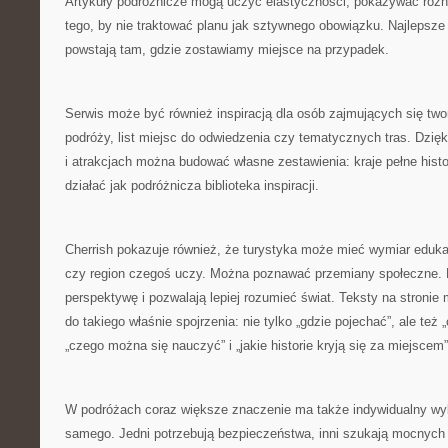
Artykuły podróżnicze mogą uczyć elastyczności, pokazywać różn
tego, by nie traktować planu jak sztywnego obowiązku. Najlepsz
powstają tam, gdzie zostawiamy miejsce na przypadek.
Serwis może być również inspiracją dla osób zajmujących się tw
podróży, list miejsc do odwiedzenia czy tematycznych tras. Dzięk
i atrakcjach można budować własne zestawienia: kraje pełne histo
działać jak podróżnicza biblioteka inspiracji.
Cherrish pokazuje również, że turystyka może mieć wymiar eduka
czy region czegoś uczy. Można poznawać przemiany społeczne. 
perspektywę i pozwalają lepiej rozumieć świat. Teksty na stroni
do takiego właśnie spojrzenia: nie tylko „gdzie pojechać”, ale te
„czego można się nauczyć” i „jakie historie kryją się za miejscem”
W podróżach coraz większe znaczenie ma także indywidualny wyb
samego. Jedni potrzebują bezpieczeństwa, inni szukają mocnych