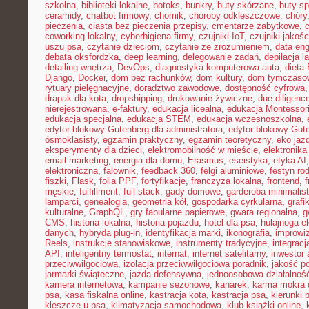
szkolna
,
biblioteki lokalne
,
botoks
,
bunkry
,
buty skórzane
,
buty s
ceramidy
,
chatbot firmowy
,
chomik
,
choroby odkleszczowe
,
chóry
pieczenia
,
ciasta bez pieczenia przepisy
,
cmentarze zabytkowe
,
coworking lokalny
,
cyberhigiena firmy
,
czujniki IoT
,
czujniki jakośc
uszu psa
,
czytanie dzieciom
,
czytanie ze zrozumieniem
,
data eng
debata oksfordzka
,
deep learning
,
delegowanie zadań
,
depilacja l
detailing wnętrza
,
DevOps
,
diagnostyka komputerowa auta
,
dieta
Django
,
Docker
,
dom bez rachunków
,
dom kultury
,
dom tymczasow
rytuały pielęgnacyjne
,
doradztwo zawodowe
,
dostępność cyfrowa
drapak dla kota
,
dropshipping
,
drukowanie żywiczne
,
due diligenc
nierejestrowana
,
e-faktury
,
edukacja licealna
,
edukacja Montessor
edukacja specjalna
,
edukacja STEM
,
edukacja wczesnoszkolna
,
edytor blokowy Gutenberg dla administratora
,
edytor blokowy Gut
ósmoklasisty
,
egzamin praktyczny
,
egzamin teoretyczny
,
eko jaz
eksperymenty dla dzieci
,
elektromobilność w mieście
,
elektronika
email marketing
,
energia dla domu
,
Erasmus
,
eseistyka
,
etyka AI
elektroniczna
,
falownik
,
feedback 360
,
felgi aluminiowe
,
festyn ro
fiszki
,
Flask
,
folia PPF
,
fortyfikacje
,
franczyza lokalna
,
frontend
,
męskie
,
fulfillment
,
full stack
,
gady domowe
,
garderoba minimalis
lamparci
,
genealogia
,
geometria kół
,
gospodarka cyrkularna
,
grafi
kulturalne
,
GraphQL
,
gry fabularne papierowe
,
gwara regionalna
,
g
CMS
,
historia lokalna
,
historia pojazdu
,
hotel dla psa
,
hulajnoga e
danych
,
hybryda plug-in
,
identyfikacja marki
,
ikonografia
,
improwiz
Reels
,
instrukcje stanowiskowe
,
instrumenty tradycyjne
,
integrac
API
,
inteligentny termostat
,
internat
,
internet satelitarny
,
inwestor 
przeciwwilgociowa
,
izolacja przeciwwilgociowa poradnik
,
jakość p
jarmarki świąteczne
,
jazda defensywna
,
jednoosobowa działalnoś
kamera internetowa
,
kampanie sezonowe
,
kanarek
,
karma mokra d
psa
,
kasa fiskalna online
,
kastracja kota
,
kastracja psa
,
kierunki 
kleszcze u psa
,
klimatyzacja samochodowa
,
klub książki online
,