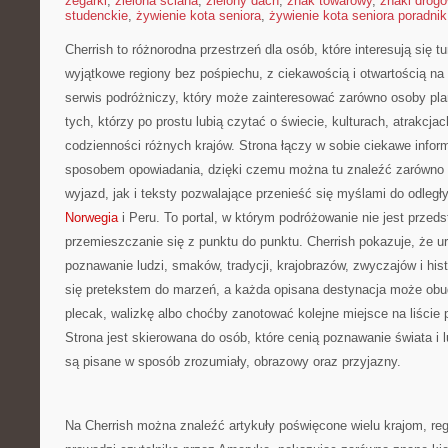
zegarki
,
zielona ściana
,
zielony dach
,
znak towarowy
,
znaki drog
studenckie
,
żywienie kota seniora
,
żywienie kota seniora poradnik
Cherrish to różnorodna przestrzeń dla osób, które interesują się 
wyjątkowe regiony bez pośpiechu, z ciekawością i otwartością n
serwis podróżniczy, który może zainteresować zarówno osoby planu
tych, którzy po prostu lubią czytać o świecie, kulturach, atrakcjach
codzienności różnych krajów. Strona łączy w sobie ciekawe infor
sposobem opowiadania, dzięki czemu można tu znaleźć zarówno
wyjazd, jak i teksty pozwalające przenieść się myślami do odleg
Norwegia
i Peru. To portal, w którym podróżowanie nie jest przed
przemieszczanie się z punktu do punktu. Cherrish pokazuje, że 
poznawanie ludzi, smaków, tradycji, krajobrazów, zwyczajów i his
się pretekstem do marzeń, a każda opisana destynacja może ob
plecak, walizkę albo choćby zanotować kolejne miejsce na liście
Strona jest skierowana do osób, które cenią poznawanie świata i l
są pisane w sposób zrozumiały, obrazowy oraz przyjazny.
Na Cherrish można znaleźć artykuły poświęcone wielu krajom, re