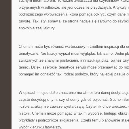
suchym informatorem. To ważne zwłaszcza dla czytelników, którz
przyjemnych w odbiorze, ale jednocześnie przydatnych. Artykuły 
podróżniczego wprowadzenia, która pomaga odkryć, czym dane 
turystę. Taki styl sprawia, że strona nadaje się zarówno do szybki
spokojniejszej lektury.
Cherrish może być również wartościowym źródłem inspiracji dla os
tematyczne. Nie każdy wyjazd musi wyglądać tak samo. Jedni pla
związanych ze znanymi postaciami, inni szukają plaż. Są też turyś
taniec. Dzięki szerokiej tematyce serwis może przemawiać do róż
pomagać im odnaleźć taki rodzaj podróży, który najlepiej pasuje d
W opisach miejsc duże znaczenie ma atmosfera danej destynacji.
często decydują o tym, czy chcemy gdzieś pojechać. Suche info
liczbie atrakcji nie zawsze wystarczają. Czytelnik chce wiedzieć,
historii. Cherrish może pomagać w takim wyborze, budując obraz
przykłady i podróżnicze skojarzenia. Dzięki temu planowanie staje 
wybór kierunku łatwiejszy.