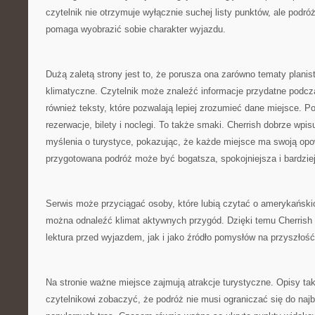
czytelnik nie otrzymuje wyłącznie suchej listy punktów, ale podró
pomaga wyobrazić sobie charakter wyjazdu.
Dużą zaletą strony jest to, że porusza ona zarówno tematy planist
klimatyczne. Czytelnik może znaleźć informacje przydatne podcza
również teksty, które pozwalają lepiej zrozumieć dane miejsce. Po
rezerwacje, bilety i noclegi. To także smaki. Cherrish dobrze wpis
myślenia o turystyce, pokazując, że każde miejsce ma swoją opo
przygotowana podróż może być bogatsza, spokojniejsza i bardzie
Serwis może przyciągać osoby, które lubią czytać o amerykański
można odnaleźć klimat aktywnych przygód. Dzięki temu Cherrish
lektura przed wyjazdem, jak i jako źródło pomysłów na przyszłość
Na stronie ważne miejsce zajmują atrakcje turystyczne. Opisy ta
czytelnikowi zobaczyć, że podróż nie musi ograniczać się do naj