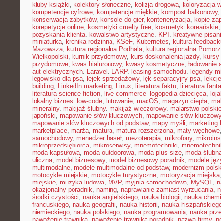
kluby książki
,
kolektory słoneczne
,
kolizja drogowa
,
koloryzacja 
kompetencje cyfrowe
,
kompetencje miękkie
,
kompost balkonowy
konserwacja zabytków
,
konsole do gier
,
konteneryzacja
,
kopie za
korepetycje online
,
kosmetyki cruelty free
,
kosmetyki koreańskie
pozyskania klienta
,
kowalstwo artystyczne
,
KPI
,
kreatywne pisan
miniaturka
,
kronika rodzinna
,
KSeF
,
Kubernetes
,
kultura feedback
Mazowsza
,
kultura regionalna Podhala
,
kultura regionalna Pomorz
Wielkopolski
,
kurnik przydomowy
,
kurs doskonalenia jazdy
,
kursy
przydomowe
,
kwas hialuronowy
,
kwasy kosmetyczne
,
ładowanie 
aut elektrycznych
,
Laravel
,
LARP
,
leasing samochodu
,
legendy mi
legowisko dla psa
,
lejek sprzedażowy
,
lęk separacyjny psa
,
lekcj
building
,
LinkedIn marketing
,
Linux
,
literatura faktu
,
literatura fant
literatura science fiction
,
live commerce
,
logopedia dziecięca
,
loj
lokalny biznes
,
low-code
,
lutowanie
,
macOS
,
magazyn ciepła
,
mak
mineralny
,
makijaż ślubny
,
makijaż wieczorowy
,
malarstwo polski
japoński
,
mapowanie słów kluczowych
,
mapowanie słów kluczowy
mapowanie słów kluczowych od podstaw
,
mapy myśli
,
marketing 
marketplace
,
marża
,
matura
,
matura rozszerzona
,
maty węchowe
samochodowy
,
menedżer haseł
,
mezoterapia
,
mikrofony
,
mikroins
mikroprzedsiębiorca
,
mikroserwisy
,
mnemotechniki
,
mnemotechnik
moda kapsułowa
,
moda outdoorowa
,
moda plus size
,
moda ślubn
uliczna
,
model biznesowy
,
model biznesowy poradnik
,
modele ję
multimodalne
,
modele multimodalne od podstaw
,
modernizm polsk
motocykle miejskie
,
motocykle turystyczne
,
motoryzacja miejska
miejskie
,
muzyka ludowa
,
MVP
,
myjnia samochodowa
,
MySQL
,
n
okazjonalny poradnik
,
naming
,
naprawianie zamiast wyrzucania
,
n
środki czystości
,
nauka angielskiego
,
nauka biologii
,
nauka chemi
francuskiego
,
nauka geografii
,
nauka historii
,
nauka hiszpańskieg
niemieckiego
,
nauka polskiego
,
nauka programowania
,
nauka prz
nawożenie trawnika
,
nawożenie trawnika poradnik
,
nazwa firmy
,
ne