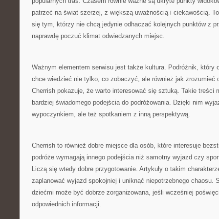
popularnych tras. Czasem równie ważne są ukryte punkty widoko
patrzeć na świat szerzej, z większą uważnością i ciekawością. 
się tym, którzy nie chcą jedynie odhaczać kolejnych punktów z p
naprawdę poczuć klimat odwiedzanych miejsc.
Ważnym elementem serwisu jest także kultura. Podróżnik, który o
chce wiedzieć nie tylko, co zobaczyć, ale również jak zrozumieć
Cherrish pokazuje, że warto interesować się sztuką. Takie treś
bardziej świadomego podejścia do podróżowania. Dzięki nim wyjazd
wypoczynkiem, ale też spotkaniem z inną perspektywą.
Cherrish to również dobre miejsce dla osób, które interesuje bez
podróże wymagają innego podejścia niż samotny wyjazd czy spo
Liczą się wtedy dobre przygotowanie. Artykuły o takim charakte
zaplanować wyjazd spokojniej i uniknąć niepotrzebnego chaosu. S
dziećmi może być dobrze zorganizowana, jeśli wcześniej poświęci
odpowiednich informacji.