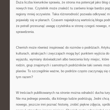
Duża liczba kierunków sprawia, że strona ma potencjał jako blog
nowych tras. Czytelnik może znaleźć tu zarówno kraje bardzo popu
regiony mniej oczywiste. Taka różnorodność pozwala odkrywać mi
pojawiały się w planach. Czasem największą wartością bloga podr
że potrafi przesunąć uwagę czytelnika w stronę czegoś nowego, n
sprawdzenia.
Cherrish może również inspirować do rozmów o podróżach. Artyku
kulturach, atrakcjach i zwyczajach mogą być punktem wyjścia d
wyjazdu, wymiany doświadczeń albo tworzenia listy miejsc, które 
rodzin, grup znajomych i samotnych podróżników taki serwis moż
planów. To szczególnie ważne, bo podróże często zaczynają się 
tym razem?
W treściach publikowanych na stronie można odnaleźć ducha turys
Nie ma jednego powodu, dla którego ludzie podróżują. Jedni chcą
nowego, jeszcze inni poznać historię, zrobić piękne zdjęcia, spró