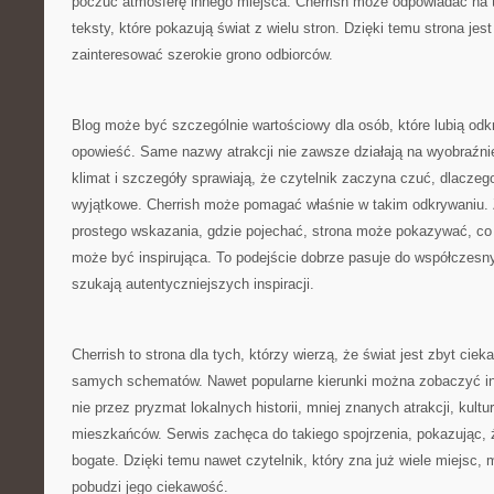
poczuć atmosferę innego miejsca. Cherrish może odpowiadać na t
teksty, które pokazują świat z wielu stron. Dzięki temu strona jes
zainteresować szerokie grono odbiorców.
Blog może być szczególnie wartościowy dla osób, które lubią od
opowieść. Same nazwy atrakcji nie zawsze działają na wyobraźnię
klimat i szczegóły sprawiają, że czytelnik zaczyna czuć, dlaczeg
wyjątkowe. Cherrish może pomagać właśnie w takim odkrywaniu. 
prostego wskazania, gdzie pojechać, strona może pokazywać, co
może być inspirująca. To podejście dobrze pasuje do współczesny
szukają autentyczniejszych inspiracji.
Cherrish to strona dla tych, którzy wierzą, że świat jest zbyt cie
samych schematów. Nawet popularne kierunki można zobaczyć inac
nie przez pryzmat lokalnych historii, mniej znanych atrakcji, kultu
mieszkańców. Serwis zachęca do takiego spojrzenia, pokazując,
bogate. Dzięki temu nawet czytelnik, który zna już wiele miejsc,
pobudzi jego ciekawość.