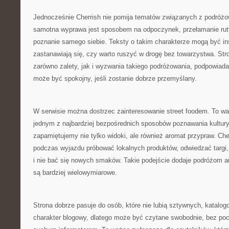
Jednocześnie Cherrish nie pomija tematów związanych z podróżo
samotna wyprawa jest sposobem na odpoczynek, przełamanie ruty
poznanie samego siebie. Teksty o takim charakterze mogą być insp
zastanawiają się, czy warto ruszyć w drogę bez towarzystwa. S
zarówno zalety, jak i wyzwania takiego podróżowania, podpowiad
może być spokojny, jeśli zostanie dobrze przemyślany.
W serwisie można dostrzec zainteresowanie street foodem. To wa
jednym z najbardziej bezpośrednich sposobów poznawania kultury
zapamiętujemy nie tylko widoki, ale również aromat przypraw. Ch
podczas wyjazdu próbować lokalnych produktów, odwiedzać targi, 
i nie bać się nowych smaków. Takie podejście dodaje podróżom au
są bardziej wielowymiarowe.
Strona dobrze pasuje do osób, które nie lubią sztywnych, katalo
charakter blogowy, dlatego może być czytane swobodnie, bez poc