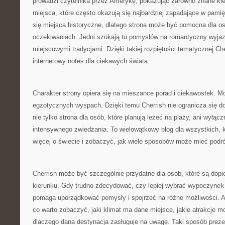
prowadzi czytelnika przez Amerykę, pokazując zarówno znane kier
miejsca, które często okazują się najbardziej zapadające w pami
się miejsca historyczne, dlatego strona może być pomocna dla o
oczekiwaniach. Jedni szukają tu pomysłów na romantyczny wyjazd,
miejscowymi tradycjami. Dzięki takiej rozpiętości tematycznej Ch
internetowy notes dla ciekawych świata.
Charakter strony opiera się na mieszance porad i ciekawostek. Moż
egzotycznych wyspach. Dzięki temu Cherrish nie ogranicza się do
nie tylko strona dla osób, które planują leżeć na plaży, ani wyłąc
intensywnego zwiedzania. To wielowątkowy blog dla wszystkich, 
więcej o świecie i zobaczyć, jak wiele sposobów może mieć podr
Cherrish może być szczególnie przydatne dla osób, które są dopi
kierunku. Gdy trudno zdecydować, czy lepiej wybrać wypoczynek
pomaga uporządkować pomysły i spojrzeć na różne możliwości. 
co warto zobaczyć, jaki klimat ma dane miejsce, jakie atrakcje m
dlaczego dana destynacja zasługuje na uwagę. Taki sposób prezen