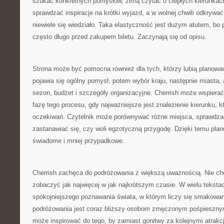
szukać konkretnych pomysłów, zimą czytać o ciepłych kierunka
sprawdzać inspiracje na krótki wyjazd, a w wolnej chwili odkrywać
niewiele się wiedziało. Taka elastyczność jest dużym atutem, bo
często długo przed zakupem biletu. Zaczynają się od opisu.
Strona może być pomocna również dla tych, którzy lubią planowa
pojawia się ogólny pomysł, potem wybór kraju, następnie miasta, at
sezon, budżet i szczegóły organizacyjne. Cherrish może wspiera
fazę tego procesu, gdy najważniejsze jest znalezienie kierunku, 
oczekiwań. Czytelnik może porównywać różne miejsca, sprawdzać,
zastanawiać się, czy woli egzotyczną przygodę. Dzięki temu plano
świadome i mniej przypadkowe.
Cherrish zachęca do podróżowania z większą uważnością. Nie cho
zobaczyć jak najwięcej w jak najkrótszym czasie. W wielu tekst
spokojniejszego poznawania świata, w którym liczy się smakowani
podróżowania jest coraz bliższy osobom zmęczonym pośpieszny
może inspirować do tego, by zamiast gonitwy za kolejnymi atrak