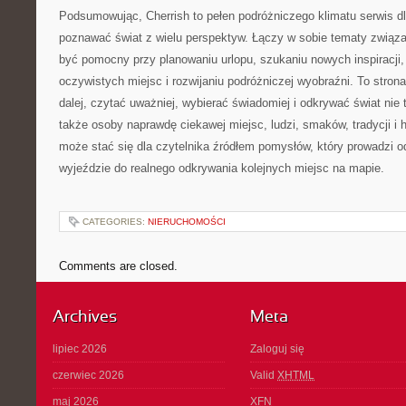
Podsumowując, Cherrish to pełen podróżniczego klimatu serwis dl
poznawać świat z wielu perspektyw. Łączy w sobie tematy związ
być pomocny przy planowaniu urlopu, szukaniu nowych inspiracji
oczywistych miejsc i rozwijaniu podróżniczej wyobraźni. To strona
dalej, czytać uważniej, wybierać świadomiej i odkrywać świat nie t
także osoby naprawdę ciekawej miejsc, ludzi, smaków, tradycji i hi
może stać się dla czytelnika źródłem pomysłów, który prowadzi 
wyjeździe do realnego odkrywania kolejnych miejsc na mapie.
CATEGORIES:
NIERUCHOMOŚCI
Comments are closed.
Archives
Meta
lipiec 2026
Zaloguj się
czerwiec 2026
Valid
XHTML
maj 2026
XFN