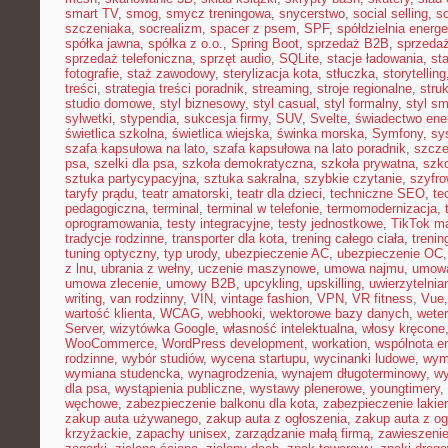
smart TV
,
smog
,
smycz treningowa
,
snycerstwo
,
social selling
,
so
szczeniaka
,
socrealizm
,
spacer z psem
,
SPF
,
spółdzielnia energ
spółka jawna
,
spółka z o.o.
,
Spring Boot
,
sprzedaż B2B
,
sprzeda
sprzedaż telefoniczna
,
sprzęt audio
,
SQLite
,
stacje ładowania
,
st
fotografie
,
staż zawodowy
,
sterylizacja kota
,
stłuczka
,
storytelling
treści
,
strategia treści poradnik
,
streaming
,
stroje regionalne
,
stru
studio domowe
,
styl biznesowy
,
styl casual
,
styl formalny
,
styl sm
sylwetki
,
stypendia
,
sukcesja firmy
,
SUV
,
Svelte
,
świadectwo ene
świetlica szkolna
,
świetlica wiejska
,
świnka morska
,
Symfony
,
sy
szafa kapsułowa na lato
,
szafa kapsułowa na lato poradnik
,
szcze
psa
,
szelki dla psa
,
szkoła demokratyczna
,
szkoła prywatna
,
szk
sztuka partycypacyjna
,
sztuka sakralna
,
szybkie czytanie
,
szyfr
taryfy prądu
,
teatr amatorski
,
teatr dla dzieci
,
techniczne SEO
,
te
pedagogiczna
,
terminal
,
terminal w telefonie
,
termomodernizacja
,
oprogramowania
,
testy integracyjne
,
testy jednostkowe
,
TikTok ma
tradycje rodzinne
,
transporter dla kota
,
trening całego ciała
,
trenin
tuning optyczny
,
typ urody
,
ubezpieczenie AC
,
ubezpieczenie OC
z lnu
,
ubrania z wełny
,
uczenie maszynowe
,
umowa najmu
,
umowa
umowa zlecenie
,
umowy B2B
,
upcykling
,
upskilling
,
uwierzytelni
writing
,
van rodzinny
,
VIN
,
vintage fashion
,
VPN
,
VR fitness
,
Vue
wartość klienta
,
WCAG
,
webhooki
,
wektorowe bazy danych
,
weter
Server
,
wizytówka Google
,
własność intelektualna
,
włosy kręcone
WooCommerce
,
WordPress development
,
workation
,
wspólnota e
rodzinne
,
wybór studiów
,
wycena startupu
,
wycinanki ludowe
,
wym
wymiana studencka
,
wynagrodzenia
,
wynajem długoterminowy
,
wy
dla psa
,
wystąpienia publiczne
,
wystawy plenerowe
,
youngtimery
,
węchowe
,
zabezpieczenie balkonu dla kota
,
zabezpieczenie lakie
zakup auta używanego
,
zakup auta z ogłoszenia
,
zakup auta z og
krzyżackie
,
zapachy unisex
,
zarządzanie małą firmą
,
zawieszeni