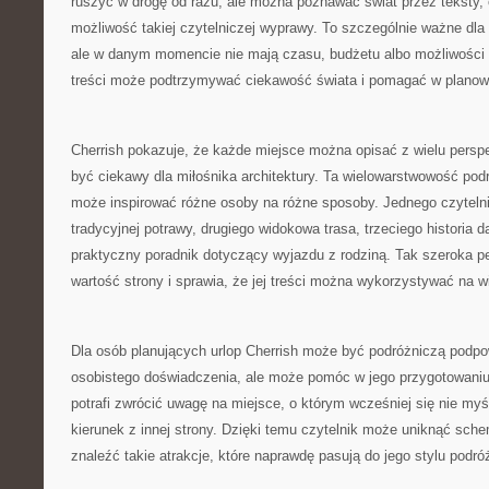
ruszyć w drogę od razu, ale można poznawać świat przez teksty, op
możliwość takiej czytelniczej wyprawy. To szczególnie ważne dla o
ale w danym momencie nie mają czasu, budżetu albo możliwości 
treści może podtrzymywać ciekawość świata i pomagać w planow
Cherrish pokazuje, że każde miejsce można opisać z wielu persp
być ciekawy dla miłośnika architektury. Ta wielowarstwowość pod
może inspirować różne osoby na różne sposoby. Jednego czytelni
tradycyjnej potrawy, drugiego widokowa trasa, trzeciego historia 
praktyczny poradnik dotyczący wyjazdu z rodziną. Tak szeroka 
wartość strony i sprawia, że jej treści można wykorzystywać na 
Dla osób planujących urlop Cherrish może być podróżniczą podpo
osobistego doświadczenia, ale może pomóc w jego przygotowaniu.
potrafi zwrócić uwagę na miejsce, o którym wcześniej się nie my
kierunek z innej strony. Dzięki temu czytelnik może uniknąć sch
znaleźć takie atrakcje, które naprawdę pasują do jego stylu podró