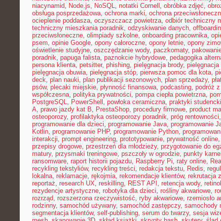
niacynamid
,
Node.js
,
NoSQL
,
notatki Cornell
,
obróbka zdjęć
,
obro
obsługa posprzedażowa
,
ochrona marki
,
ochrona przeciwsłonecz
ocieplenie poddasza
,
oczyszczacz powietrza
,
odbiór techniczny 
techniczny mieszkania poradnik
,
odzyskiwanie danych
,
offboardi
przeciwsłoneczne
,
olimpiady szkolne
,
onboarding pracownika
,
opi
psem
,
opinie Google
,
opony całoroczne
,
opony letnie
,
opony zim
oświetlenie studyjne
,
oszczędzanie wody
,
paczkomaty
,
pakowanie
poradnik
,
papuga falista
,
paznokcie hybrydowe
,
pedagogika alter
persona klienta
,
petsitter
,
phishing
,
pielęgnacja brody
,
pielęgnacja 
pielęgnacja obuwia
,
pielęgnacja stóp
,
pierwsza pomoc dla kota
,
p
deck
,
plan nauki
,
plan publikacji sezonowych
,
plan sprzedaży
,
pła
psów
,
plecaki miejskie
,
płynność finansowa
,
podcasting
,
podróż 
współczesna
,
polityka prywatności
,
pompa ciepła powietrzna
,
pom
PostgreSQL
,
PowerShell
,
powłoka ceramiczna
,
praktyki studenck
A
,
prawo jazdy kat B
,
PrestaShop
,
procedury firmowe
,
product mar
osteoporozy
,
profilaktyka osteoporozy poradnik
,
próg rentowności
programowanie dla dzieci
,
programowanie Java
,
programowanie Ja
Kotlin
,
programowanie PHP
,
programowanie Python
,
programowani
interakcji
,
prompt engineering
,
prototypowanie
,
prywatność online
przepisy drogowe
,
przestrzeń dla młodzieży
,
przygotowanie do e
matury
,
przysmaki treningowe
,
pszczoły w ogrodzie
,
punkty karne
ransomware
,
raport historii pojazdu
,
Raspberry Pi
,
raty online
,
Rea
recykling tekstyliów
,
recykling treści
,
redakcja tekstu
,
Redis
,
regu
lokalna
,
reklamacje
,
rękojmia
,
rekomendacje klientów
,
rekrutacja 
reportaż
,
research UX
,
reskilling
,
REST API
,
retencja wody
,
retino
rezydencje artystyczne
,
robotyka dla dzieci
,
rośliny akwariowe
,
ro
rozrząd
,
rozszerzona rzeczywistość
,
ryby akwariowe
,
rzemiosło a
rodzinny
,
samochód używany
,
samochód zastępczy
,
samochody m
segmentacja klientów
,
self-publishing
,
serum do twarzy
,
sesja wi
mesh
,
skanowanie 3D
,
skład książki
,
skrypty bash
,
skutery
,
ślad 