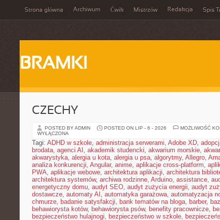
Archiwum
Redakcja
Strona główna
Ćwik
Mistrzów
Spis T
BRAMKI
CZECHY
POSTED BY ADMIN
POSTED ON LIP - 6 - 2026
MOŻLIWOŚĆ K
WYŁĄCZONA
Tagi:
ADHD w szkole
,
administracja serwerami
,
Adobe XD
,
adopcj
brodata
,
agenci AI
,
akademik studencki
,
akwarium morskie
,
akwa
akwarystyka
,
alergia u kota
,
alergia u psa
,
algorytmy
,
Allegro
,
Ama
analiza konkurencji
,
Angular
,
anime
,
aplikacje cross-platform
,
apli
PWA
,
aplikacje webowe
,
architektura aplikacji
,
architektura biblio
architektura systemów
,
archiwa rodzinne
,
Arduino
,
assistance
,
aud
energetyczny domu
,
audyt SEO
,
audyt zużycia energii
,
audyt zuż
dostawcze
,
automaty AI
,
automatyka garażowa
,
automatyzacja n
chmurze
,
badanie satysfakcji
,
bank tematów na bloga
,
barber
,
ba
behawiorysta kotów
,
behawiorysta psów
,
benefity pracownicze
,
be
bezpieczeństwo hulajnogi
,
bezpieczeństwo w szkole
,
bezpieczeńs