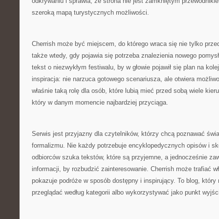
odkrywaniu i sprawia, że strona nie jest zamkniętym przewodnikie
szeroką mapą turystycznych możliwości.
Cherrish może być miejscem, do którego wraca się nie tylko prz
także wtedy, gdy pojawia się potrzeba znalezienia nowego pomy
tekst o niezwykłym festiwalu, by w głowie pojawił się plan na kole
inspiracja: nie narzuca gotowego scenariusza, ale otwiera możliw
właśnie taką rolę dla osób, które lubią mieć przed sobą wiele kier
który w danym momencie najbardziej przyciąga.
Serwis jest przyjazny dla czytelników, którzy chcą poznawać świ
formalizmu. Nie każdy potrzebuje encyklopedycznych opisów i sk
odbiorców szuka tekstów, które są przyjemne, a jednocześnie za
informacji, by rozbudzić zainteresowanie. Cherrish może trafiać w
pokazuje podróże w sposób dostępny i inspirujący. To blog, któr
przeglądać według kategorii albo wykorzystywać jako punkt wyjśc