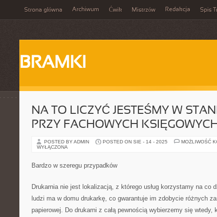
Archiwum
Redakcja
Strona główna
Ćwik
Mistrzów
Spis T
BRAMKI
NA TO LICZYĆ JESTEŚMY W STAN
PRZY FACHOWYCH KSIĘGOWYCH 
POSTED BY ADMIN
POSTED ON SIE - 14 - 2025
MOŻLIWOŚĆ 
WYŁĄCZONA
Bardzo w szeregu przypadków
Drukarnia nie jest lokalizacją, z którego usług korzystamy na co 
ludzi ma w domu drukarkę, co gwarantuje im zdobycie różnych z
papierowej. Do drukarni z całą pewnością wybierzemy się wtedy, 