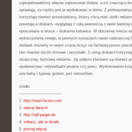
zaprojektowaliśmy własne zaproszenia ślubne, a ich znacząca il
sprawiają, że ciężko jest je wydrukować w domu. Z profesjonalnyc
korzystają również przedsiębiorcy, którzy chcą mieć ulotki reklam
powstają w drukarni, wyglądają z całą pewnością o wiele bardziej 
opracowane w biurze – drukarnia katowice. W obszernej mierze w
wykorzystania innego, w pewnych sytuacjach nawet nadzwyczaj f
dodatek możemy w owym czasie liczyć na fachową pomoc pracobi
tam również teczki firmowe i wizytówki. Z usług drukarni korzysta
skutecznej, fachowej reklamie. Jej stałymi klientami są również p
wydawnictwa i indywidualni pisarze czy poeci. Wydrukowanie ksią
ona ładny i typowy grzbiet, jest niemożliwe.
źródło:
———————————
1.
http://raian7acres.com
2.
więcej danych
3.
http://ralf-jaeger.de
4.
zobacz, jak to działa
5.
poznaj więcej