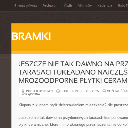
Archiwum
Redakcja
Strona główna
Ćwik
Mistrzów
Spis T
BRAMKI
JESZCZE NIE TAK DAWNO NA 
TARASACH UKŁADANO NAJCZĘŚC
MROZOODPORNE PŁYTKI CERAM
POSTED BY ADMIN
POSTED ON SIE - 20 - 2025
MOŻLIWOŚĆ 
WYŁĄCZONA
Kłopoty z kupnem bądź dzierżawieniem mieszkania? Nic prostsz
Jeszcze nie tak dawno na przydomowych tarasach komponowano 
płytki ceramiczne, które mimo własnego przeznaczenia nie do koń