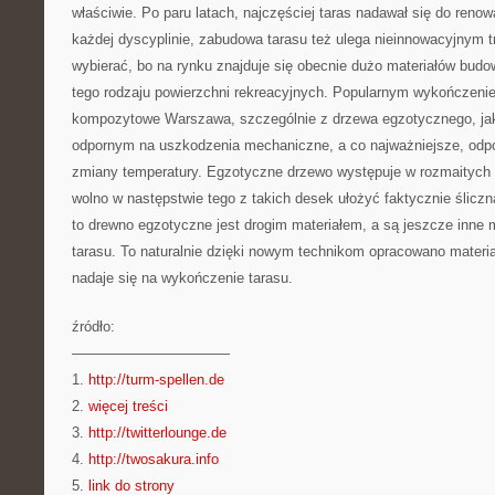
właściwie. Po paru latach, najczęściej taras nadawał się do renow
każdej dyscyplinie, zabudowa tarasu też ulega nieinnowacyjnym t
wybierać, bo na rynku znajduje się obecnie dużo materiałów bud
tego rodzaju powierzchni rekreacyjnych. Popularnym wykończenie
kompozytowe Warszawa, szczególnie z drzewa egzotycznego, jaki
odpornym na uszkodzenia mechaniczne, a co najważniejsze, odpo
zmiany temperatury. Egzotyczne drzewo występuje w rozmaitych 
wolno w następstwie tego z takich desek ułożyć faktycznie ślicz
to drewno egzotyczne jest drogim materiałem, a są jeszcze inne
tarasu. To naturalnie dzięki nowym technikom opracowano materia
nadaje się na wykończenie tarasu.
źródło:
———————————
1.
http://turm-spellen.de
2.
więcej treści
3.
http://twitterlounge.de
4.
http://twosakura.info
5.
link do strony