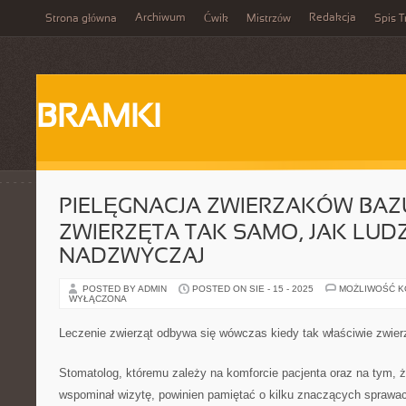
Archiwum
Redakcja
Strona główna
Ćwik
Mistrzów
Spis T
BRAMKI
PIELĘGNACJA ZWIERZAKÓW BAZU
ZWIERZĘTA TAK SAMO, JAK LUDZI
NADZWYCZAJ
POSTED BY ADMIN
POSTED ON SIE - 15 - 2025
MOŻLIWOŚĆ 
WYŁĄCZONA
Leczenie zwierząt odbywa się wówczas kiedy tak właściwie zwierz
Stomatolog, któremu zależy na komforcie pacjenta oraz na tym, 
wspominał wizytę, powinien pamiętać o kilku znaczących sprawa