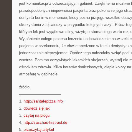
jest komunikacja z odwiedzającym gabinet. Dzięki temu możliwe 
prawdopodobnych niepewności pacjenta oraz pokonanie jego strac
dentysta konin w momencie, kiedy pozna już jego wszelkie obawy
skorzystania z tej wiedzy w przypadku kolejnych wizyt. Prócz te
których lęk jest wyjątkowo silny, wizytę u stomatologa warto roz
Wyjaśnienie całego procesu leczenia i odpowiedzenie na wszelk
pacjenta w przekonaniu, że chwile spędzone w fotelu dentystyc
jednoznacznie nieprzyjemne. Oprócz tego należałoby wziąć pod u
wnętrza. Pomimo oczywistych lekarskich skojarzeń, wystrój nie m
ośrodkiem zdrowia. Kilka kwiatów doniczkowych, ciepłe kolory na
atmosferę w gabinecie.
źródło:
———————————
1.
http://santafepizza.info
2.
dowiedz się jak
3.
czytaj na blogu
4.
http://saschas-first-aid.de
5.
przeczytaj artykuł