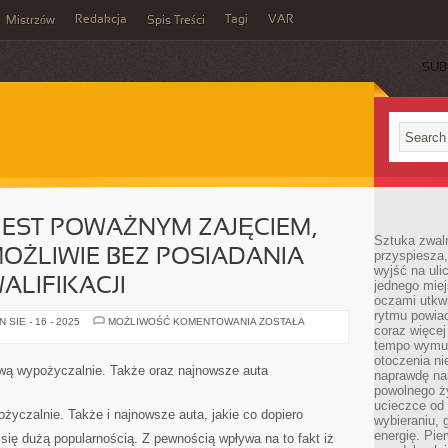
Redakcja
Tagi
VAR
Mistrzów
Spis Treści
SUB
JEST POWAŻNYM ZAJĘCIEM,
Sztuka zwaln
MOŻLIWIE BEZ POSIADANIA
przyspiesza
wyjść na uli
LIFIKACJI
jednego miej
oczami utkwi
rytmu powiad
PRZEWÓZ
SIE - 16 - 2025
MOŻLIWOŚĆ KOMENTOWANIA
ZOSTAŁA
coraz więcej 
OSÓB
JEST
tempo wymus
POWAŻNYM
otoczenia ni
ZAJĘCIEM,
wą wypożyczalnie. Także oraz najnowsze auta
naprawdę nam
KTÓRE
NIE
powolnego ży
JEST
ucieczce od 
MOŻLIWIE
ożyczalnie. Także i najnowsze auta, jakie co dopiero
wybieraniu,
BEZ
POSIADANIA
energię. Pi
ją się dużą popularnością. Z pewnością wpływa na to fakt iż
WŁAŚCIWYCH