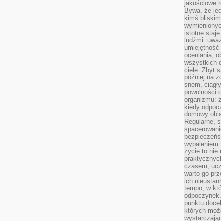
jakościowe re
Bywa, że je
kimś bliskim
wymienionyc
istotne staj
ludźmi: uwa
umiejętność
oceniania, o
wszystkich 
ciele. Zbyt 
później na z
snem, ciągł
powolności 
organizmu: z
kiedy odpocz
domowy obia
Regularne, s
spacerowanie
bezpieczeńst
wypaleniem.
życie to nie
praktycznych
czasem, ucz
warto go pr
ich nieustan
tempo, w któ
odpoczynek. 
punktu docel
których może
wystarczają