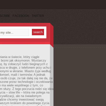
SCRIBE
FACEBOOK
TWITTER
iania w świecie, który ciągle
, brzmi jak oksymoron. Wystarczy
cę, by zobaczyć ludzi biegnących z
sca w drugie, z telefonem przy uchu i
onymi w ekranie. Miasto żyje według
omień, maili i terminów. A jednak
osób czuje, że tak dalej się nie da, że
zone przez technologie i oczekiwania
e ma wiele wspólnego z tym, co
 służy. Z tego poczucia rodzi się idea
cia – slow life – która nie polega na
cywilizacji, ale na świadomym
 gdzie chcemy inwestować swoją
erwszym krokiem do powolnego życia