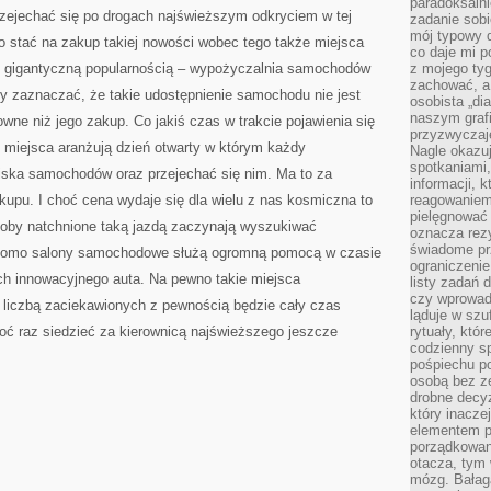
paradoksalni
KWALIFIKACJI
przejechać się po drogach najświeższym odkryciem w tej
zadanie sobi
mój typowy d
o stać na zakup takiej nowości wobec tego także miejsca
co daje mi p
ię gigantyczną popularnością – wypożyczalnia samochodów
z mojego tyg
zachować, a
by zaznaczać, że takie udostępnienie samochodu nie jest
osobista „di
naszym grafi
wne niż jego zakup. Co jakiś czas w trakcie pojawienia się
przyzwyczaj
miejsca aranżują dzień otwarty w którym każdy
Nagle okazu
spotkaniami,
iska samochodów oraz przejechać się nim. Ma to za
informacji, k
kupu. I choć cena wydaje się dla wielu z nas kosmiczna to
reagowaniem 
pielęgnować 
soby natchnione taką jazdą zaczynają wyszukiwać
oznacza rezy
świadome pr
iadomo salony samochodowe służą ogromną pomocą w czasie
ograniczenie
ich innowacyjnego auta. Na pewno takie miejsca
listy zadań 
czy wprowadz
a liczbą zaciekawionych z pewnością będzie cały czas
ląduje w szu
hoć raz siedzieć za kierownicą najświeższego jeszcze
rytuały, któr
codzienny s
pośpiechu po
osobą bez ze
drobne decyz
który inacze
elementem p
porządkowani
otacza, tym
mózg. Bałag