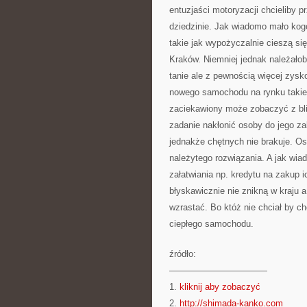
entuzjaści motoryzacji chcieliby 
dziedzinie. Jak wiadomo mało kog
takie jak wypożyczalnie cieszą s
Kraków. Niemniej jednak należało
tanie ale z pewnością więcej zysko
nowego samochodu na rynku takie 
zaciekawiony może zobaczyć z bl
zadanie nakłonić osoby do jego za
jednakże chętnych nie brakuje. O
należytego rozwiązania. A jak w
załatwiania np. kredytu na zakup 
błyskawicznie nie znikną w kraju 
wzrastać. Bo któż nie chciał by c
ciepłego samochodu.
źródło:
———————————
1.
kliknij aby zobaczyć
2.
http://shimada-kanko.com