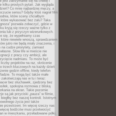
e jest zatrzymanie się na chwilę i
e kilku prostych pytań. Jak wygląda
zień? Co mnie najbardziej męczy, a
oczucie sensu? Gdyby ktoś nagrał film
odnia, które sceny chciałbym
 które wykasować bez żalu? Taka
agnoza” pozwala zobaczyć, gdzie w
ku kryją się rzeczy ważne tylko z
enia lub z przyczyn wizerunkowych.
je się, że wypełniamy czas
 które niewiele wnoszą, sprawdzaniem
tóre jutro nie będą miały znaczenia, i
na cudze priorytety, zamiast
własne. Slow life w mieście nie
gnacji z pracy czy ambicji, ale
zycięcie nadmiaru. To może być
 liczby projektów na raz, skrócenie
do trzech kluczowych na każdy dzień
enie godzin offline, kiedy telefon
fladzie. To mogą być także małe
e zakotwiczają nas w tu i teraz:
pacer bez słuchawek, zjedzony bez
siłek, spokojna rozmowa z bliską
rkania na ekran. Takie pozornie
je są jak przyciski „pauza” w filmie,
j biegłby bez naszej kontroli. Istotnym
owolnego życia jest także
e przestrzeni. Im więcej rzeczy nas
 więcej bodźców musi przetworzyć
an w mieszkaniu, przeładowane półki,