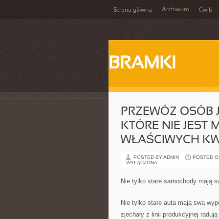
Archiwum
Strona główna
Ćwik
BRAMKI
PRZEWÓZ OSÓB 
KTÓRE NIE JEST 
WŁAŚCIWYCH KWA
POSTED BY ADMIN
POSTED ON 
WYŁĄCZONA
Nie tylko stare samochody mają s
Nie tylko stare auta mają swą wyp
zjechały z linii produkcyjnej radu