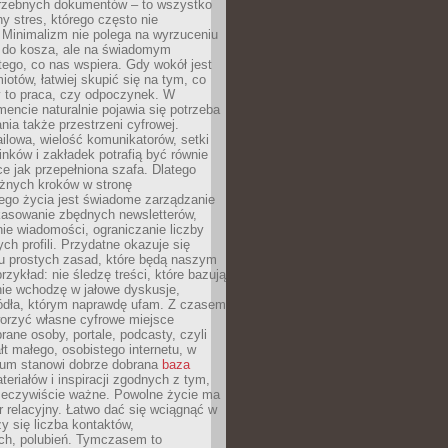
trzebnych dokumentów – to wszystko
hy stres, którego często nie
Minimalizm nie polega na wyrzuceniu
 do kosza, ale na świadomym
tego, co nas wspiera. Gdy wokół jest
iotów, łatwiej skupić się na tym, co
y to praca, czy odpoczynek. W
ncie naturalnie pojawia się potrzeba
ia także przestrzeni cyfrowej.
lowa, wielość komunikatorów, setki
inków i zakładek potrafią być równie
ce jak przepełniona szafa. Dlatego
żnych kroków w stronę
ego życia jest świadome zarządzanie
kasowanie zbędnych newsletterów,
ie wiadomości, ograniczanie liczby
h profili. Przydatne okazuje się
ku prostych zasad, które będą naszym
przykład: nie śledzę treści, które bazują
nie wchodzę w jałowe dyskusje,
ódła, którym naprawdę ufam. Z czasem
rzyć własne cyfrowe miejsce
rane osoby, portale, podcasty, czyli
łt małego, osobistego internetu, w
rum stanowi dobrze dobrana
baza
eriałów i inspiracji zgodnych z tym,
rzeczywiście ważne. Powolne życie ma
 relacyjny. Łatwo dać się wciągnąć w
czy się liczba kontaktów,
ch, polubień. Tymczasem to