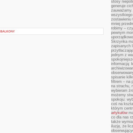
stosy niepo
generuje cic
zauważamy. 
wszystkiego
zostawieniu 
mniej przedm
robimy – cz
I BALKONY
pewnym mome
uporządkowan
Skrzynka mai
zapisanych l
przytłaczają
jednym z wa
spokojniejsz
informacją: 
archiwizowan
obserwowanyc
spisanie kil
filtrem – na 
na strachu, 
wybieram źr
możemy stwo
spokoju: wyb
coś na kszta
którym cent
artykułów
mat
co dla nas 
także wymiar
iluzję, że li
obserwujący