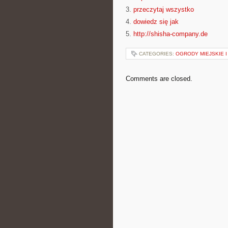
3.
przeczytaj wszystko
4.
dowiedz się jak
5.
http://shisha-company.de
CATEGORIES:
OGRODY MIEJSKIE 
Comments are closed.