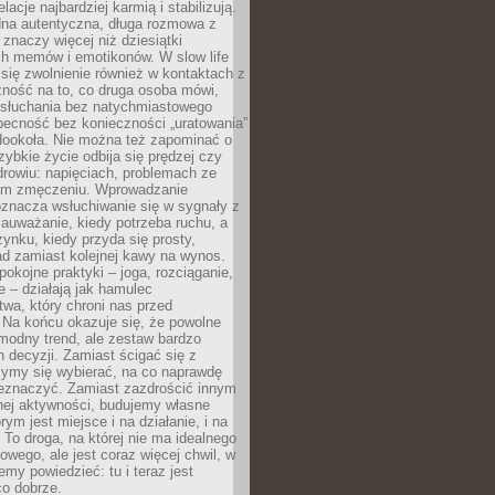
lacje najbardziej karmią i stabilizują.
dna autentyczna, długa rozmowa z
 znaczy więcej niż dziesiątki
h memów i emotikonów. W slow life
e się zwolnienie również w kontaktach z
żność na to, co druga osoba mówi,
 słuchania bez natychmiastowego
becność bez konieczności „uratowania”
dookoła. Nie można też zapominać o
szybkie życie odbija się prędzej czy
drowiu: napięciach, problemach ze
ym zmęczeniu. Wprowadzanie
oznacza wsłuchiwanie się w sygnały z
auważanie, kiedy potrzeba ruchu, a
ynku, kiedy przyda się prosty,
d zamiast kolejnej kawy na wynos.
pokojne praktyki – joga, rozciąganie,
 – działają jak hamulec
wa, który chroni nas przed
 Na końcu okazuje się, że powolne
 modny trend, ale zestaw bardzo
 decyzji. Zamiast ścigać się z
ymy się wybierać, na co naprawdę
zeznaczyć. Zamiast zazdrościć innym
nej aktywności, budujemy własne
rym jest miejsce i na działanie, i na
To droga, na której nie ma idealnego
owego, ale jest coraz więcej chwil, w
my powiedzieć: tu i teraz jest
co dobrze.