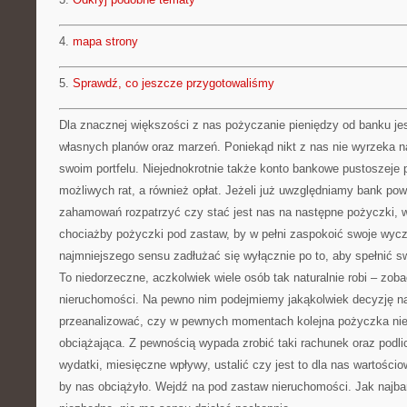
4.
mapa strony
5.
Sprawdź, co jeszcze przygotowaliśmy
Dla znacznej większości z nas pożyczanie pieniędzy od banku jest
własnych planów oraz marzeń. Poniekąd nikt z nas nie wyrzeka n
swoim portfelu. Niejednokrotnie także konto bankowe pustoszeje 
możliwych rat, a również opłat. Jeżeli już uwzględniamy bank p
zahamowań rozpatrzyć czy stać jest nas na następne pożyczki, w
chociażby pożyczki pod zastaw, by w pełni zaspokoić swoje wyc
najmniejszego sensu zadłużać się wyłącznie po to, aby spełnić s
To niedorzeczne, aczkolwiek wiele osób tak naturalnie robi – zo
nieruchomości. Na pewno nim podejmiemy jakąkolwiek decyzję na
przeanalizować, czy w pewnych momentach kolejna pożyczka nie 
obciążająca. Z pewnością wypada zrobić taki rachunek oraz podl
wydatki, miesięczne wpływy, ustalić czy jest to dla nas wartośc
by nas obciążyło. Wejdź na pod zastaw nieruchomości. Jak najbard