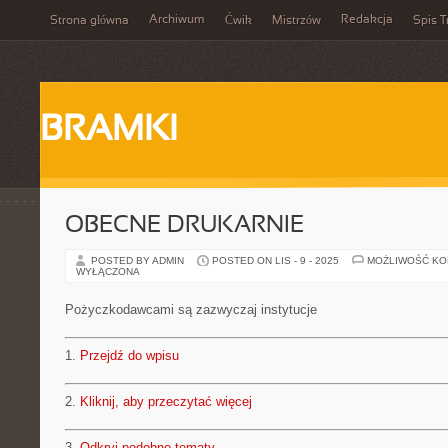
Archiwum
Redakcja
Strona główna
Ćwik
Mistrzów
Spis T
BRAMKI
OBECNE DRUKARNIE
POSTED BY ADMIN
POSTED ON LIS - 9 - 2025
MOŻLIWOŚĆ K
WYŁĄCZONA
Pożyczkodawcami są zazwyczaj instytucje
1.
Przejdź do wpisu
2.
Kliknij, aby przeczytać więcej
3.
Odkryj podobne tematy