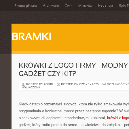
Archiwum
Redakcja
Strona główna
Ćwik
Mistrzów
Spis T
BRAMKI
KRÓWKI Z LOGO FIRMY – MODNY 
GADŻET CZY KIT?
POSTED BY ADMIN
POSTED ON CZE - 5 - 2025
MOŻLIWOŚĆ K
WYŁĄCZONA
Kiedy ostatnio otrzymałeś słodycz, która nie tylko smakowała wyb
przypominała o konkretnej marce przez następne tygodnie? W św
plastikowymi długopisami i standardowymi kubkami,
krówki z logo
gadżet, który trafia prosto do serca – a właściwie do żołądka – po