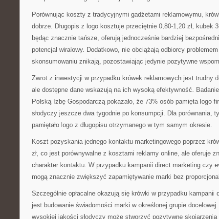
Porównując koszty z tradycyjnymi gadżetami reklamowymu, krów
dobrze. Długopis z logo kosztuje przeciętnie 0,80-1,20 zł, kubek 3-
będąc znacznie tańsze, oferują jednocześnie bardziej bezpośredn
potencjał wiralowy. Dodatkowo, nie obciążają odbiorcy probleme
skonsumowaniu znikają, pozostawiając jedynie pozytywne wspom
Zwrot z inwestycji w przypadku krówek reklamowych jest trudny d
ale dostępne dane wskazują na ich wysoką efektywność. Badani
Polską Izbę Gospodarczą pokazało, że 73% osób pamięta logo f
słodyczy jeszcze dwa tygodnie po konsumpcji. Dla porównania, 
pamiętało logo z długopisu otrzymanego w tym samym okresie.
Koszt pozyskania jednego kontaktu marketingowego poprzez krów
zł, co jest porównywalne z kosztami reklamy online, ale oferuje z
charakter kontaktu. W przypadku kampanii direct marketing czy 
mogą znacznie zwiększyć zapamiętywanie marki bez proporcjona
Szczególnie opłacalne okazują się krówki w przypadku kampanii 
jest budowanie świadomości marki w określonej grupie docelowej
wysokiej jakości słodyczy może stworzyć pozytywne skojarzenia z