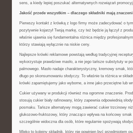
sens, a kiedy lepiej poszukać alternatywnych rozwiązań promocy
Jakość przede wszystkim – dlaczego składniki mają znaczeni
Pierwszy kontakt z krówką z logo firmy może zadecydować o tym,
pozytywnie kojarzył Twoją markę, czy też będzie ją łączył z produ
właśnie ujawnia się fundamentalna różnica między profesjonalnym
którzy stawiają wyłącznie na niskie ceny.
Najlepsze krówki reklamowe powstają według tradycyjnej receptur
wykorzystuje prawdziwe masło, a nie jego tańsze substytuty w po
palmowego. Masło nadaje charakterystyczny, kremowy smak, któr
długo po skonsumowaniu słodyczy. To właśnie ta różnica w składn
krówki zapamiętujemy jako wyborne, a inne jako przeciętne lub 
Cukier używany w produkcji również ma ogromne znaczenie. Prod
stosują cukier biały rafinowany, który zapewnia odpowiednią sło
posmaku. Tańsze alternatywy mogą zawierać cukier trzcinowy niżs
glukozowo-fruktozowy, który znacząco wpływa na końcowy smak p
szczególnie widoczna dla osób, które regularnie spożywają słodyc
Mleko to kolejny składnik, który nie powinien być przedmiotem os