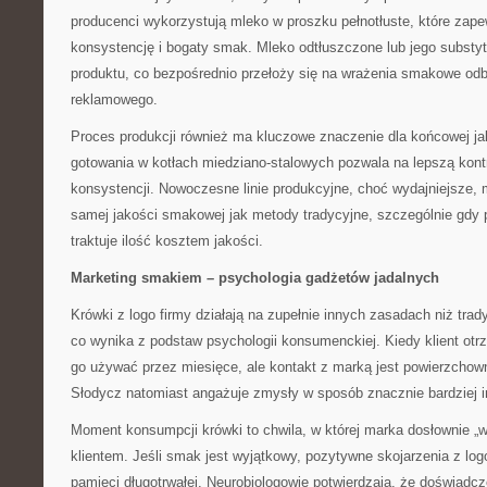
producenci wykorzystują mleko w proszku pełnotłuste, które zap
konsystencję i bogaty smak. Mleko odtłuszczone lub jego substy
produktu, co bezpośrednio przełoży się na wrażenia smakowe od
reklamowego.
Proces produkcji również ma kluczowe znaczenie dla końcowej ja
gotowania w kotłach miedziano-stalowych pozwala na lepszą kontr
konsystencji. Nowoczesne linie produkcyjne, choć wydajniejsze, 
samej jakości smakowej jak metody tradycyjne, szczególnie gdy 
traktuje ilość kosztem jakości.
Marketing smakiem – psychologia gadżetów jadalnych
Krówki z logo firmy działają na zupełnie innych zasadach niż tra
co wynika z podstaw psychologii konsumenckiej. Kiedy klient otr
go używać przez miesięce, ale kontakt z marką jest powierzchow
Słodycz natomiast angażuje zmysły w sposób znacznie bardziej 
Moment konsumpcji krówki to chwila, w której marka dosłownie „w
klientem. Jeśli smak jest wyjątkowy, pozytywne skojarzenia z log
pamięci długotrwałej. Neurobiologowie potwierdzają, że doświadc