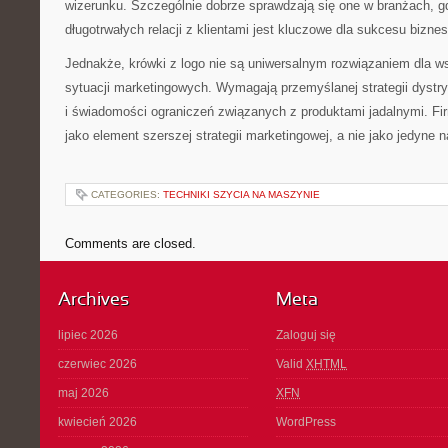
wizerunku. Szczególnie dobrze sprawdzają się one w branżach, g
długotrwałych relacji z klientami jest kluczowe dla sukcesu bizne
Jednakże, krówki z logo nie są uniwersalnym rozwiązaniem dla ws
sytuacji marketingowych. Wymagają przemyślanej strategii dystry
i świadomości ograniczeń związanych z produktami jadalnymi. Fi
jako element szerszej strategii marketingowej, a nie jako jedyne 
CATEGORIES:
TECHNIKI SZYCIA NA MASZYNIE
Comments are closed.
Archives
Meta
lipiec 2026
Zaloguj się
czerwiec 2026
Valid
XHTML
maj 2026
XFN
kwiecień 2026
WordPress