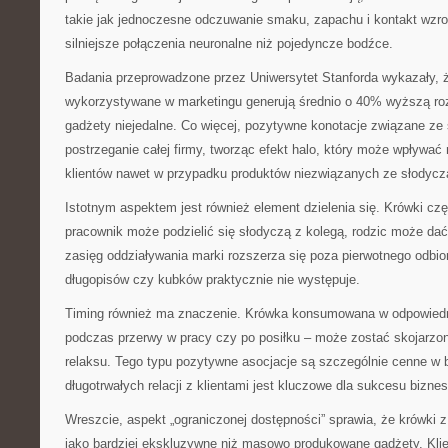
takie jak jednoczesne odczuwanie smaku, zapachu i kontakt wzr
silniejsze połączenia neuronalne niż pojedyncze bodźce.
Badania przeprowadzone przez Uniwersytet Stanforda wykazały, ż
wykorzystywane w marketingu generują średnio o 40% wyższą ro
gadżety niejedalne. Co więcej, pozytywne konotacje związane z
postrzeganie całej firmy, tworząc efekt halo, który może wpływa
klientów nawet w przypadku produktów niezwiązanych ze słodycz
Istotnym aspektem jest również element dzielenia się. Krówki cz
pracownik może podzielić się słodyczą z kolegą, rodzic może dać
zasięg oddziaływania marki rozszerza się poza pierwotnego odbi
długopisów czy kubków praktycznie nie występuje.
Timing również ma znaczenie. Krówka konsumowana w odpowied
podczas przerwy w pracy czy po posiłku – może zostać skojarzon
relaksu. Tego typu pozytywne asocjacje są szczególnie cenne w 
długotrwałych relacji z klientami jest kluczowe dla sukcesu bizne
Wreszcie, aspekt „ograniczonej dostępności” sprawia, że krówki z
jako bardziej ekskluzywne niż masowo produkowane gadżety. Klie