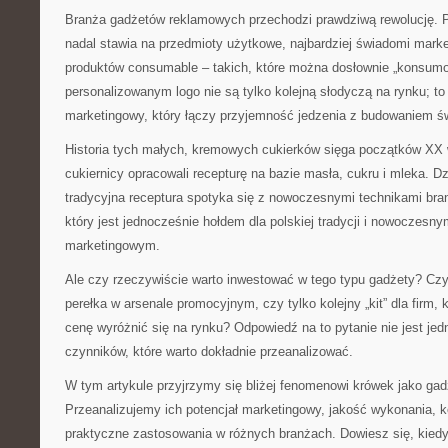
Branża gadżetów reklamowych przechodzi prawdziwą rewolucję. 
nadal stawia na przedmioty użytkowe, najbardziej świadomi mark
produktów consumable – takich, które można dosłownie „konsumo
personalizowanym logo nie są tylko kolejną słodyczą na rynku; to
marketingowy, który łączy przyjemność jedzenia z budowaniem ś
Historia tych małych, kremowych cukierków sięga początków XX w
cukiernicy opracowali recepturę na bazie masła, cukru i mleka. Dzis
tradycyjna receptura spotyka się z nowoczesnymi technikami bran
który jest jednocześnie hołdem dla polskiej tradycji i nowoczesn
marketingowym.
Ale czy rzeczywiście warto inwestować w tego typu gadżety? Czy
perełka w arsenale promocyjnym, czy tylko kolejny „kit” dla firm, 
cenę wyróżnić się na rynku? Odpowiedź na to pytanie nie jest jed
czynników, które warto dokładnie przeanalizować.
W tym artykule przyjrzymy się bliżej fenomenowi krówek jako ga
Przeanalizujemy ich potencjał marketingowy, jakość wykonania, k
praktyczne zastosowania w różnych branżach. Dowiesz się, kiedy