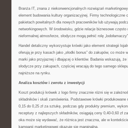
Branża IT, znana z niekonwencjonalnych rozwiązań marketingowyc
element budowania kultury organizacyjnej. Firmy technologiczne 
pakietach powitalnych dla nowych pracowników lub używają pod
networkingowych. W środowisku, gdzie relacje biznesowe często
nieformalnej atmosferze, słodycze mogą pełnić rolę „lodołamaczy”
Handel detaliczny wykorzystuje krówki jako element strategii lojal
oferują je przy kasach jako „słodki bonus” do zakupów, co może 
marki jako przyjaznej i dbającej o klientów. Badania wskazują, że 
słodycze przy zakupach, częściej wracają do tego samego sklepu,
najniższe na rynku.
Analiza kosztów i zwrotu z inwestycji
Koszt produkcji krówek z logo firmy znacznie różni się w zależno
składników i skali zamówienia. Podstawowe krówki produkowan
0,15 do 0,25 zł za sztukę, podczas gdy produkty premium, wykon
receptury z najlepszych składników, osiągają ceny 0,40-0,60 zł z
oka może się wydawać, że różnica jest znaczna, ale w kontekści
kampanii marketingowej okazuje się marginalna.