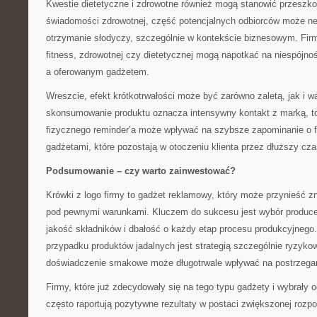
Kwestie dietetyczne i zdrowotne również mogą stanowić przeszk
świadomości zdrowotnej, część potencjalnych odbiorców może n
otrzymanie słodyczy, szczególnie w kontekście biznesowym. Firm
fitness, zdrowotnej czy dietetycznej mogą napotkać na niespójn
a oferowanym gadżetem.
Wreszcie, efekt krótkotrwałości może być zarówno zaletą, jak i w
skonsumowanie produktu oznacza intensywny kontakt z marką, to
fizycznego reminder’a może wpływać na szybsze zapominanie o f
gadżetami, które pozostają w otoczeniu klienta przez dłuższy cza
Podsumowanie – czy warto zainwestować?
Krówki z logo firmy to gadżet reklamowy, który może przynieść zna
pod pewnymi warunkami. Kluczem do sukcesu jest wybór produce
jakość składników i dbałość o każdy etap procesu produkcyjnego
przypadku produktów jadalnych jest strategią szczególnie ryzyk
doświadczenie smakowe może długotrwale wpływać na postrzegan
Firmy, które już zdecydowały się na tego typu gadżety i wybrały
często raportują pozytywne rezultaty w postaci zwiększonej rozp