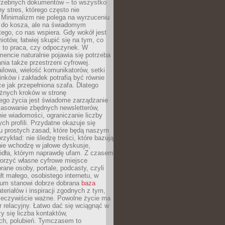
trzebnych dokumentów – to wszystko
hy stres, którego często nie
Minimalizm nie polega na wyrzuceniu
 do kosza, ale na świadomym
tego, co nas wspiera. Gdy wokół jest
iotów, łatwiej skupić się na tym, co
y to praca, czy odpoczynek. W
ncie naturalnie pojawia się potrzeba
ia także przestrzeni cyfrowej.
lowa, wielość komunikatorów, setki
inków i zakładek potrafią być równie
ce jak przepełniona szafa. Dlatego
żnych kroków w stronę
ego życia jest świadome zarządzanie
kasowanie zbędnych newsletterów,
ie wiadomości, ograniczanie liczby
h profili. Przydatne okazuje się
ku prostych zasad, które będą naszym
przykład: nie śledzę treści, które bazują
nie wchodzę w jałowe dyskusje,
ódła, którym naprawdę ufam. Z czasem
rzyć własne cyfrowe miejsce
rane osoby, portale, podcasty, czyli
łt małego, osobistego internetu, w
rum stanowi dobrze dobrana
baza
eriałów i inspiracji zgodnych z tym,
rzeczywiście ważne. Powolne życie ma
 relacyjny. Łatwo dać się wciągnąć w
czy się liczba kontaktów,
ch, polubień. Tymczasem to