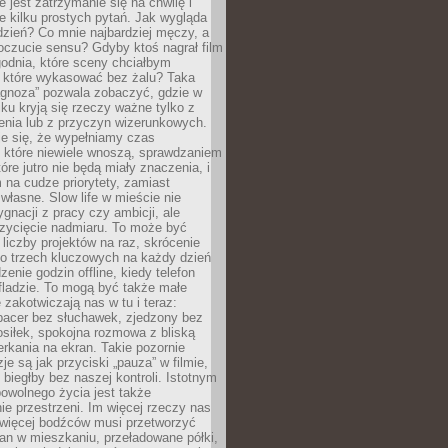
e jest zatrzymanie się na chwilę i
e kilku prostych pytań. Jak wygląda
zień? Co mnie najbardziej męczy, a
oczucie sensu? Gdyby ktoś nagrał film
odnia, które sceny chciałbym
 które wykasować bez żalu? Taka
agnoza” pozwala zobaczyć, gdzie w
ku kryją się rzeczy ważne tylko z
enia lub z przyczyn wizerunkowych.
je się, że wypełniamy czas
 które niewiele wnoszą, sprawdzaniem
tóre jutro nie będą miały znaczenia, i
na cudze priorytety, zamiast
własne. Slow life w mieście nie
gnacji z pracy czy ambicji, ale
zycięcie nadmiaru. To może być
 liczby projektów na raz, skrócenie
do trzech kluczowych na każdy dzień
enie godzin offline, kiedy telefon
fladzie. To mogą być także małe
e zakotwiczają nas w tu i teraz:
pacer bez słuchawek, zjedzony bez
siłek, spokojna rozmowa z bliską
rkania na ekran. Takie pozornie
je są jak przyciski „pauza” w filmie,
j biegłby bez naszej kontroli. Istotnym
owolnego życia jest także
e przestrzeni. Im więcej rzeczy nas
 więcej bodźców musi przetworzyć
an w mieszkaniu, przeładowane półki,