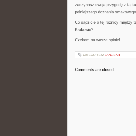
zaczynasz swoją przygodę z tą ku
pełniejszego doznania smakowego
Co sądzicie o tej różnicy między 
Krakowie?
Czekam na wasze opinie!
CATEGORIES:
ZANZIBAR
Comments are closed.