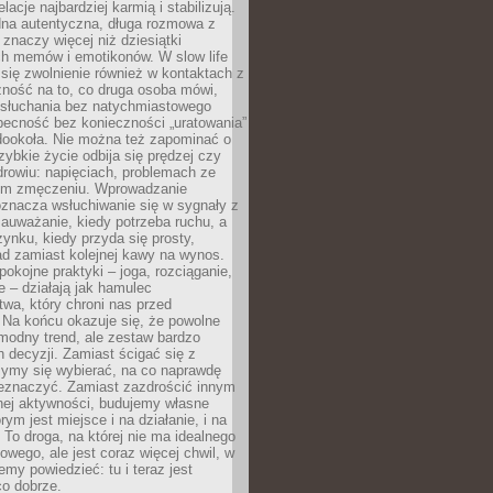
lacje najbardziej karmią i stabilizują.
dna autentyczna, długa rozmowa z
 znaczy więcej niż dziesiątki
h memów i emotikonów. W slow life
e się zwolnienie również w kontaktach z
żność na to, co druga osoba mówi,
 słuchania bez natychmiastowego
becność bez konieczności „uratowania”
dookoła. Nie można też zapominać o
szybkie życie odbija się prędzej czy
drowiu: napięciach, problemach ze
ym zmęczeniu. Wprowadzanie
oznacza wsłuchiwanie się w sygnały z
auważanie, kiedy potrzeba ruchu, a
ynku, kiedy przyda się prosty,
d zamiast kolejnej kawy na wynos.
pokojne praktyki – joga, rozciąganie,
 – działają jak hamulec
wa, który chroni nas przed
 Na końcu okazuje się, że powolne
 modny trend, ale zestaw bardzo
 decyzji. Zamiast ścigać się z
ymy się wybierać, na co naprawdę
zeznaczyć. Zamiast zazdrościć innym
nej aktywności, budujemy własne
rym jest miejsce i na działanie, i na
To droga, na której nie ma idealnego
owego, ale jest coraz więcej chwil, w
my powiedzieć: tu i teraz jest
co dobrze.