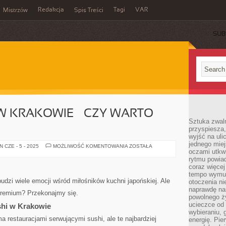
Redakcja
Tagi
VAR
Mistrzów
Spis Treści
SUB
W KRAKOWIE – CZY WARTO
Sztuka zwaln
przyspiesza
wyjść na uli
jednego miej
SUSHI
 CZE - 5 - 2025
MOŻLIWOŚĆ KOMENTOWANIA
ZOSTAŁA
oczami utkwi
PREMIUM
W
rytmu powiad
KRAKOWIE
coraz więcej 
–
CZY
tempo wymus
WARTO
budzi wiele emocji wśród miłośników kuchni japońskiej. Ale
otoczenia ni
WYDAĆ
naprawdę nam
WIĘCEJ?
premium? Przekonajmy się.
powolnego ży
ucieczce od 
shi w Krakowie
wybieraniu,
 restauracjami serwującymi sushi, ale te najbardziej
energię. Pi