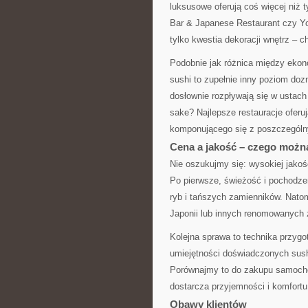
luksusowe oferują coś więcej niż 
Bar & Japanese Restaurant czy Yo
tylko kwestia dekoracji wnętrz – c
Podobnie jak różnica między ekon
sushi to zupełnie inny poziom doz
dosłownie rozpływają się w ustach
sake? Najlepsze restauracje oferuj
komponującego się z poszczególny
Cena a jakość – czego możn
Nie oszukujmy się: wysokiej jakośc
Po pierwsze, świeżość i pochodze
ryb i tańszych zamienników. Nato
Japonii lub innych renomowanych 
Kolejna sprawa to technika przygo
umiejętności doświadczonych sush
Porównajmy to do zakupu samochod
dostarcza przyjemności i komfort
Obawy klientów