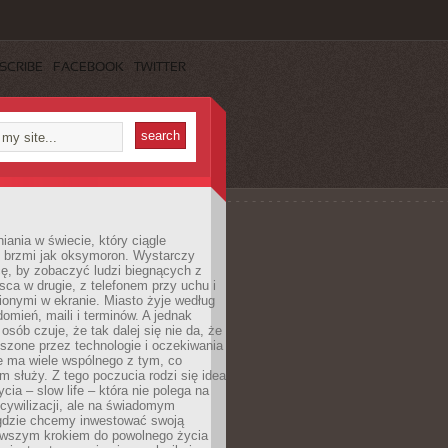
SCRIBE
FACEBOOK
TWITTER
iania w świecie, który ciągle
, brzmi jak oksymoron. Wystarczy
cę, by zobaczyć ludzi biegnących z
sca w drugie, z telefonem przy uchu i
onymi w ekranie. Miasto żyje według
omień, maili i terminów. A jednak
osób czuje, że tak dalej się nie da, że
zone przez technologie i oczekiwania
e ma wiele wspólnego z tym, co
 służy. Z tego poczucia rodzi się idea
cia – slow life – która nie polega na
cywilizacji, ale na świadomym
 gdzie chcemy inwestować swoją
erwszym krokiem do powolnego życia