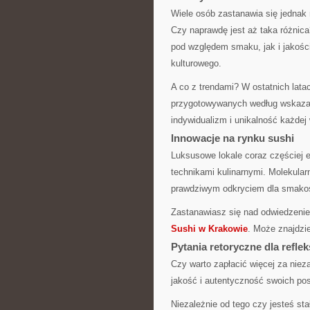
Wiele osób zastanawia się jedna
Czy naprawdę jest aż taka różnic
pod względem smaku, jak i jakości
kulturowego.
A co z trendami? W ostatnich lat
przygotowywanych według wskazań
indywidualizm i unikalność każdej 
Innowacje na rynku sushi
Luksusowe lokale coraz częściej 
technikami kulinarnymi. Molekula
prawdziwym odkryciem dla smako
Zastanawiasz się nad odwiedzenie
Sushi w Krakowie
. Może znajdzie
Pytania retoryczne dla reflek
Czy warto zapłacić więcej za nie
jakość i autentyczność swoich po
Niezależnie od tego czy jesteś st