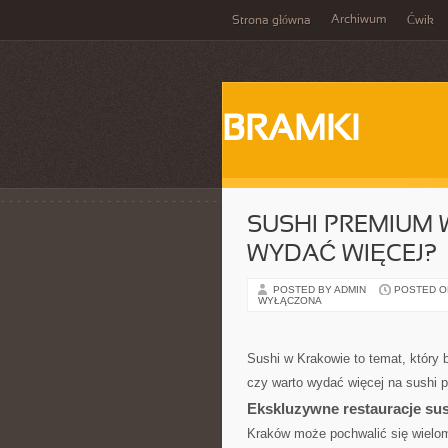
Archiwum
Strona główna
Ćwik
BRAMKI
SUSHI PREMIUM 
WYDAĆ WIĘCEJ?
POSTED BY ADMIN
POSTED ON
WYŁĄCZONA
Sushi w Krakowie to temat, który 
czy warto wydać więcej na sushi 
Ekskluzywne restauracje su
Kraków może pochwalić się wieloma