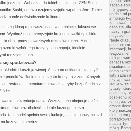
paradoksalni
tylko jedzenie. Wchodząc do takich miejsc, jak ZEN Sushi
zadanie sobi
mój typowy d
umiko Sushi, od razu czujemy wyjątkową atmosferę. To nie
co daje mi p
hodzi o całe doświadczenie kulinarne.
z mojego tyg
zachować, a
omiczną klasą a pierwszą klasą w samolocie, luksusowe
osobista „di
naszym grafi
nań. Wyobraź sobie precyzyjnie krojone kawałki ryb, które
przyzwyczaj
Nagle okazu
 – to efekt pracy prawdziwych mistrzów kuchni. A co z
spotkaniami,
ą szeroki wybór tego tradycyjnego napoju, idealnie
informacji, k
reagowaniem 
mi rodzajami sushi.
pielęgnować 
a się spodziewać?
oznacza rezy
świadome pr
i składniki kosztują więcej. Ale za co dokładnie płacimy?
ograniczenie
listy zadań 
nie produktów. Tanie sushi często korzysta z zamrożonych
czy wprowadz
miast restauracje premium sprowadzają ryby bezpośrednio z
ląduje w szu
rytuały, któr
źródeł.
codzienny s
pośpiechu po
towania i prezentacja dania. Wyższa cena obejmuje także
osobą bez ze
drobne decyz
imasterów oraz dbałość o detale każdego talerza.
który inacze
u: tani model spełnia swoją funkcję, ale luksusowy pojazd
elementem p
porządkowani
u na każdym kilometrze.
otacza, tym
mózg. Bałag