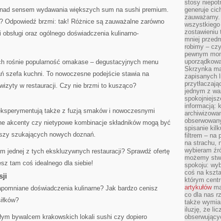
stosy niepo
k nad sensem wydawania większych sum na sushi premium.
generuje cic
zauważamy. 
a? Odpowiedź brzmi: tak! Różnice są zauważalne zarówno
wszystkiego
zostawieniu 
 obsługi oraz ogólnego doświadczenia kulinarno-
mniej przedm
robimy – cz
pewnym mome
uporządkowan
ach rośnie popularność omakase – degustacyjnych menu
Skrzynka mai
 szefa kuchni. To nowoczesne podejście stawia na
zapisanych l
przytłaczają
wizyty w restauracji. Czy nie brzmi to kusząco?
jednym z wa
spokojniejsz
informacją: 
eksperymentują także z fuzją smaków i nowoczesnymi
archiwizowan
obserwowanyc
rne akcenty czy nietypowe kombinacje składników mogą być
spisanie kil
szy szukających nowych doznań.
filtrem – na 
na strachu, 
wybieram źr
m jednej z tych ekskluzywnych restauracji? Sprawdź ofertę
możemy stwo
sz tam coś idealnego dla siebie!
spokoju: wyb
coś na kszta
sji
którym cent
artykułów
mat
zapomniane doświadczenia kulinarne? Jak bardzo cenisz
co dla nas 
siłków?
także wymiar
iluzję, że li
ałym bywalcem krakowskich lokali sushi czy dopiero
obserwujący