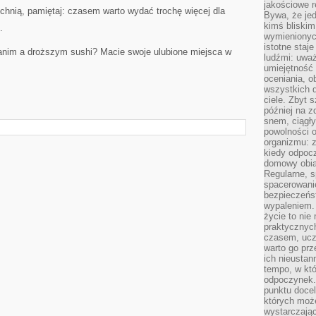
jakościowe re
chnią, pamiętaj: czasem warto wydać trochę więcej dla
Bywa, że je
kimś bliskim
.
wymienionyc
istotne staj
tanim a droższym sushi? Macie swoje ulubione miejsca w
ludźmi: uwa
umiejętność
oceniania, o
wszystkich 
ciele. Zbyt 
później na z
snem, ciągł
powolności 
organizmu: z
kiedy odpocz
domowy obia
Regularne, s
spacerowanie
bezpieczeńst
wypaleniem.
życie to nie
praktycznych
czasem, ucz
warto go pr
ich nieustan
tempo, w któ
odpoczynek. 
punktu docel
których może
wystarczają